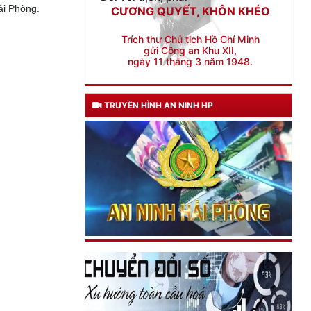
gửi Công an Khu XII,
ải Phòng.
ngày 11 tháng 3 năm 1948.
TRUYỀN HÌNH AN NINH HP