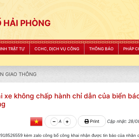
 HẢI PHÒNG
NINH TRẬT TỰ
CCHC, DỊCH VỤ CÔNG
THÔNG BÁO
PHÁP C
N GIAO THÔNG
́i xe không chấp hành chỉ dẫn của biển báo
ng
A
Print
Cập nhật: 28/0
ố 0918526559 kèm zalo công bố công khai nhận được tin báo của nhân 