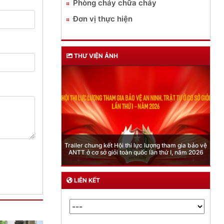
Phòng cháy chữa cháy
Đơn vị thực hiện
THƯ VIỆN ẢNH
Phòng Quản lý xuất nhập cảnh: Hướng dẫn những
quy định mới trong lĩnh vực xuất cảnh, nhập cảnh
của công dân việt nam từ ngày 01/7/2026
LIÊN KẾT