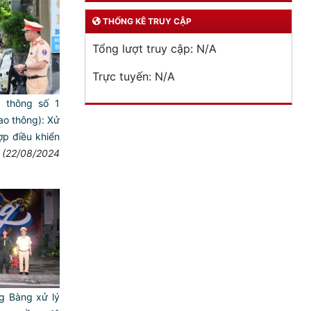
THỐNG KÊ TRUY CẬP
Tổng lượt truy cập:
N/A
Trực tuyến:
N/A
o thông số 1
ao thông): Xử
̣p điều khiển
(22/08/2024
g Bàng xử lý