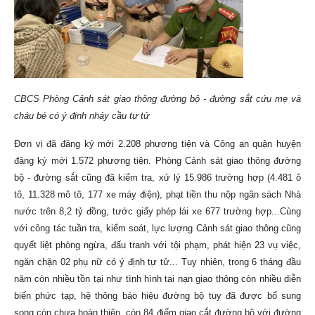
CBCS Phòng Cảnh sát giao thông đường bộ - đường sắt cứu mẹ và
cháu bé có ý định nhảy cầu tự tử
Đơn vị đã đăng ký mới 2.208 phương tiện và Công an quận huyện
đăng ký mới 1.572 phương tiện. Phòng Cảnh sát giao thông đường
bộ - đường sắt cũng đã kiểm tra, xử lý 15.986 trường hợp (4.481 ô
tô, 11.328 mô tô, 177 xe máy điện), phạt tiền thu nộp ngân sách Nhà
nước trên 8,2 tỷ đồng, tước giấy phép lái xe 677 trường hợp...Cùng
với công tác tuần tra, kiểm soát, lực lượng Cảnh sát giao thông cũng
quyết liệt phòng ngừa, đấu tranh với tội phạm, phát hiện 23 vụ việc,
ngăn chặn 02 phụ nữ có ý định tự tử... Tuy nhiên, trong 6 tháng đầu
năm còn nhiều tồn tại như tình hình tai nạn giao thông còn nhiều diễn
biến phức tạp, hệ thông báo hiệu đường bộ tuy đã được bổ sung
song còn chưa hoàn thiện, còn 84 điểm giao cắt đường bộ với đường