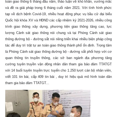
toàn giao thông 6 tháng đầu năm, thảo luận về khó khăn, vướng mắc
và đề ra giải pháp trong 6 tháng cuối năm 2021. Với tình hình phức
tạp về dịch bệnh Covid-19, nhiều hoạt động phục vụ bầu cử đại biểu
Quốc hội khóa XV và HĐND các cấp nhiệm kỳ 2021-2026, nhiều công
trình giao thông xây dựng, phương tiện giao thông tăng cao, lực
lượng Cảnh sát giao thông nói chung và tại Phòng Cảnh sát giao
thông đường bộ - đường sắt nói riêng triển khai nhiều biện pháp công
tác để duy trì trật tự an toàn giao thông thành phố ổn định. Trọng tâm
là Phòng Cảnh sát giao thông đường bộ - đường sắt phối hợp với cơ
quan thông tin truyền thông, các sở ban ngành địa phương tăng
cường tuyên truyền vận động nhân dân tham gia bảo đảm TTATGT
với 14 buổi tuyên truyền trực tuyến cho 1.250 lượt cán bộ nhân viên,
viết 101 tin bài, cấp 409 tin bài , duy trì hiệu quả mô hình toàn dân
tham gia bảo đảm TTATGT...