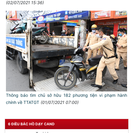
(02/07/2021 15:36)
TƯ CÁCH
NGƯỜI CÔNG AN CÁCH MỆNH LÀ:
Đối với tự mình, phải
Thông báo tìm chủ sở hữu 182 phương tiện vi phạm hành
CẦN, KIỆM, LIÊM, CHÍNH
chính về TTATGT
(01/07/2021 07:00)
Đối với đồng sự, phải
THÂN ÁI GIÚP ĐỠ
6 ĐIỀU BÁC HỒ DẠY CAND
Đối với chính phủ, phải
TUYỆT ĐỐI TRUNG THÀNH