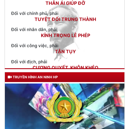
Đối với nhân dân, phải
KÍNH TRỌNG LỄ PHÉP
Đối với công việc, phải
TẬN TỤY
Đối với địch, phải
CƯƠNG QUYẾT, KHÔN KHÉO
Trích thư Chủ tịch Hồ Chí Minh
gửi Công an Khu XII,
ngày 11 tháng 3 năm 1948.
TRUYỀN HÌNH AN NINH HP