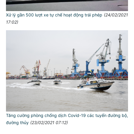
Xử lý gần 500 lượt xe tự chế hoạt động trái phép
(24/02/2021
17:02)
TƯ CÁCH
NGƯỜI CÔNG AN CÁCH MỆNH LÀ:
Đối với tự mình, phải
CẦN, KIỆM, LIÊM, CHÍNH
Đối với đồng sự, phải
THÂN ÁI GIÚP ĐỠ
Đối với chính phủ, phải
Tăng cường phòng chống dịch Covid-19 các tuyến đường bộ,
TUYỆT ĐỐI TRUNG THÀNH
đường thủy
(23/02/2021 07:12)
Đối với nhân dân, phải