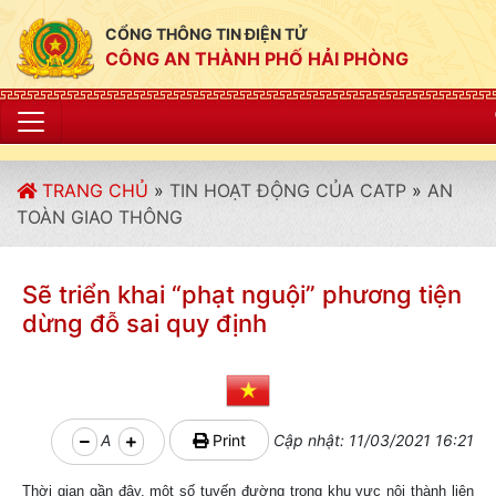
CỔNG THÔNG TIN ĐIỆN TỬ
CÔNG AN THÀNH PHỐ HẢI PHÒNG
"CÔNG AN THÀNH 
TRANG CHỦ
»
TIN HOẠT ĐỘNG CỦA CATP
»
AN
TOÀN GIAO THÔNG
Sẽ triển khai “phạt nguội” phương tiện
dừng đỗ sai quy định
A
Print
Cập nhật: 11/03/2021 16:21
Thời gian gần đây, một số tuyến đường trong khu vực nội thành liên