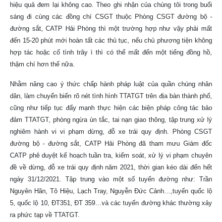
hiệu quả đem lại không cao. Theo ghi nhận của chúng tôi trong buổi
sáng đi cùng các đồng chí CSGT thuộc Phòng CSGT đường bộ -
đường sắt, CATP Hải Phòng thì một trường hợp như vậy phải mất
đến 15-20 phút mới hoàn tất các thủ tục, nếu chủ phương tiện không
hợp tác hoặc cố tình trây ì thì có thể mất đến một tiếng đồng hồ,
thậm chí hơn thế nữa.
Nhằm nâng cao ý thức chấp hành pháp luật của quần chúng nhân
dân, làm chuyển biến rõ nét tình hình TTATGT trên địa bàn thành phố,
cũng như tiếp tục đẩy mạnh thực hiện các biện pháp công tác bảo
đảm TTATGT, phòng ngừa ùn tắc, tai nạn giao thông, tập trung xử lý
nghiêm hành vi vi phạm dừng, đỗ xe trái quy định. Phòng CSGT
đường bộ - đường sắt, CATP Hải Phòng đã tham mưu Giám đốc
CATP phê duyệt kế hoạch tuần tra, kiểm soát, xử lý vi phạm chuyên
đề về dừng, đỗ xe trái quy định năm 2021, thời gian kéo dài đến hết
ngày 31/12/2021. Tập trung vào một số tuyến đường như: Trần
Nguyên Hãn, Tô Hiệu, Lạch Tray, Nguyễn Đức Cảnh…,tuyến quốc lộ
5, quốc lộ 10, ĐT351, ĐT 359…và các tuyến đường khác thường xảy
ra phức tạp về TTATGT.