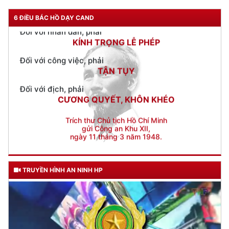
KÍNH TRỌNG LỄ PHÉP
6 ĐIỀU BÁC HỒ DẠY CAND
Đối với công việc, phải
TẬN TỤY
Đối với địch, phải
CƯƠNG QUYẾT, KHÔN KHÉO
Trích thư Chủ tịch Hồ Chí Minh
gửi Công an Khu XII,
ngày 11 tháng 3 năm 1948.
TRUYỀN HÌNH AN NINH HP