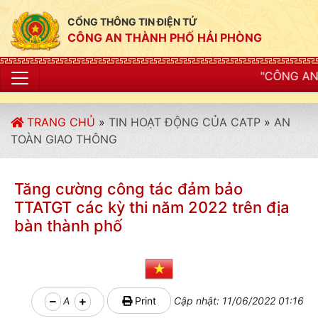
CỔNG THÔNG TIN ĐIỆN TỬ
CÔNG AN THÀNH PHỐ HẢI PHÒNG
"CÔNG AN THÀNH PHỐ HẢI 
TRANG CHỦ
»
TIN HOẠT ĐỘNG CỦA CATP
»
AN
TOÀN GIAO THÔNG
Tăng cường công tác đảm bảo
TTATGT các kỳ thi năm 2022 trên địa
bàn thành phố
A
Print
Cập nhật: 11/06/2022 01:16