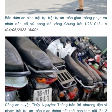
Bảo đảm an ninh trật tự, trật tự an toàn giao thông phục vụ
nhân dân cổ vũ bóng đá vòng Chung kết U23 Châu Á
(04/06/2022 14:00)
TƯ CÁCH
NGƯỜI CÔNG AN CÁCH MỆNH LÀ:
Đối với tự mình, phải
CẦN, KIỆM, LIÊM, CHÍNH
Đối với đồng sự, phải
THÂN ÁI GIÚP ĐỠ
Đối với chính phủ, phải
Công an huyện Thủy Nguyên: Thông báo 96 phương tiện vi
TUYỆT ĐỐI TRUNG THÀNH
phạm trật tự, an toàn giao thông hết thời hạn tạm giữ lần 2