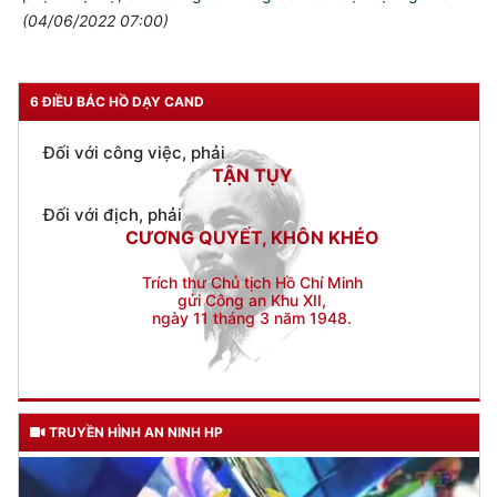
Đối với nhân dân, phải
(04/06/2022 07:00)
KÍNH TRỌNG LỄ PHÉP
Đối với công việc, phải
TẬN TỤY
6 ĐIỀU BÁC HỒ DẠY CAND
Đối với địch, phải
CƯƠNG QUYẾT, KHÔN KHÉO
Trích thư Chủ tịch Hồ Chí Minh
gửi Công an Khu XII,
ngày 11 tháng 3 năm 1948.
TRUYỀN HÌNH AN NINH HP