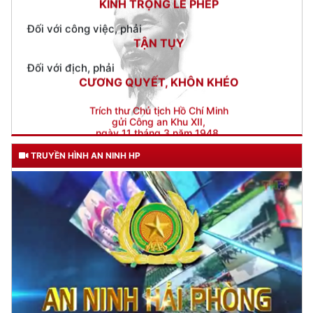
Đối với địch, phải
CƯƠNG QUYẾT, KHÔN KHÉO
Trích thư Chủ tịch Hồ Chí Minh
gửi Công an Khu XII,
ngày 11 tháng 3 năm 1948.
TRUYỀN HÌNH AN NINH HP