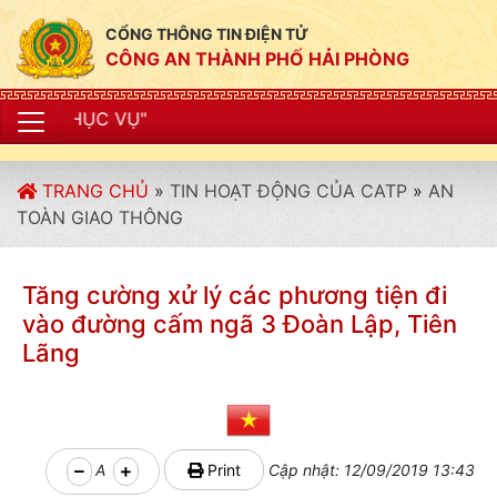
CỔNG THÔNG TIN ĐIỆN TỬ
CÔNG AN THÀNH PHỐ HẢI PHÒNG
"CÔNG AN
TRANG CHỦ
»
TIN HOẠT ĐỘNG CỦA CATP
»
AN
TOÀN GIAO THÔNG
Tăng cường xử lý các phương tiện đi
vào đường cấm ngã 3 Đoàn Lập, Tiên
Lãng
A
Print
Cập nhật: 12/09/2019 13:43