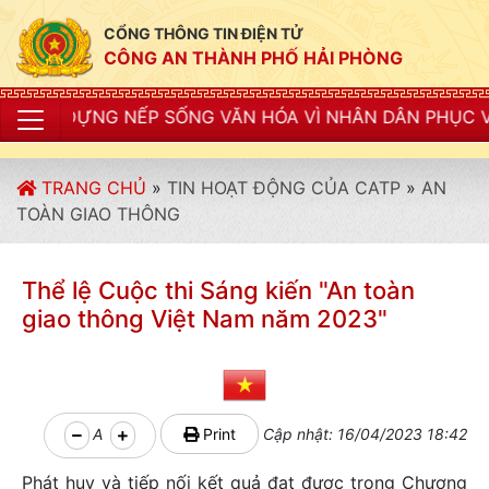
CỔNG THÔNG TIN ĐIỆN TỬ
CÔNG AN THÀNH PHỐ HẢI PHÒNG
ẾP SỐNG VĂN HÓA VÌ NHÂN DÂN PHỤC VỤ"
TRANG CHỦ
»
TIN HOẠT ĐỘNG CỦA CATP
»
AN
TOÀN GIAO THÔNG
Thể lệ Cuộc thi Sáng kiến "An toàn
giao thông Việt Nam năm 2023"
A
Print
Cập nhật: 16/04/2023 18:42
Phát huy và tiếp nối kết quả đạt được trong Chương