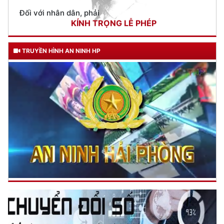
Phòng Cảnh sát đường thủy: Tuyên truyền TTATGT đường
TƯ CÁCH
thuỷ nội địa tới 80 doanh nghiệp
(05/04/2023 07:00)
NGƯỜI CÔNG AN CÁCH MỆNH LÀ:
Đối với tự mình, phải
6 ĐIỀU BÁC HỒ DẠY CAND
CẦN, KIỆM, LIÊM, CHÍNH
Đối với đồng sự, phải
THÂN ÁI GIÚP ĐỠ
Đối với chính phủ, phải
TUYỆT ĐỐI TRUNG THÀNH
Đối với nhân dân, phải
KÍNH TRỌNG LỄ PHÉP
Đối với công việc, phải
TẬN TỤY
Đối với địch, phải
CƯƠNG QUYẾT, KHÔN KHÉO
TRUYỀN HÌNH AN NINH HP
Trích thư Chủ tịch Hồ Chí Minh