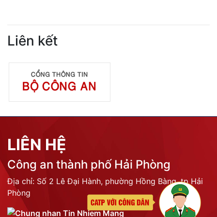
LIÊN KẾT
THỐNG KÊ TRUY CẬP
Tổng lượt truy cập:
N/A
Trực tuyến:
N/A
Liên kết