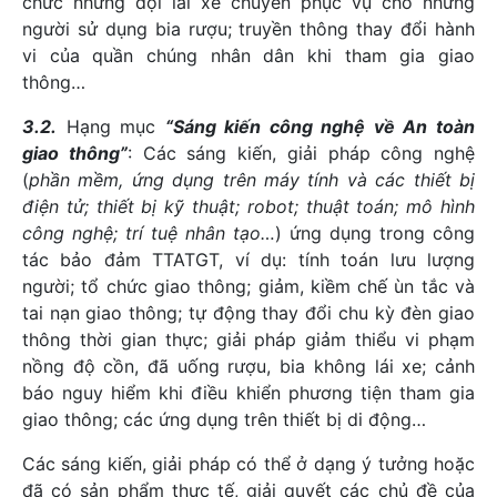
chức những đội lái xe chuyên phục vụ cho những
người sử dụng bia rượu; truyền thông thay đổi hành
vi của quần chúng nhân dân khi tham gia giao
thông…
3.2.
Hạng mục
“Sáng kiến công nghệ về An toàn
giao thông”
: Các sáng kiến, giải pháp công nghệ
(
phần mềm, ứng dụng trên máy tính và các thiết bị
điện tử; thiết bị kỹ thuật; robot; thuật toán; mô hình
công nghệ; trí tuệ nhân tạo…
) ứng dụng trong công
tác bảo đảm TTATGT, ví dụ: tính toán lưu lượng
người; tổ chức giao thông; giảm, kiềm chế ùn tắc và
tai nạn giao thông; tự động thay đổi chu kỳ đèn giao
thông thời gian thực; giải pháp giảm thiểu vi phạm
nồng độ cồn, đã uống rượu, bia không lái xe; cảnh
báo nguy hiểm khi điều khiển phương tiện tham gia
giao thông; các ứng dụng trên thiết bị di động…
Các sáng kiến, giải pháp có thể ở dạng ý tưởng hoặc
đã có sản phẩm thực tế, giải quyết các chủ đề của