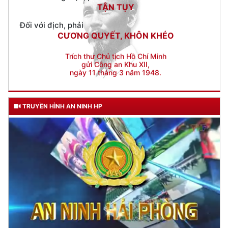
CƯƠNG QUYẾT, KHÔN KHÉO
Trích thư Chủ tịch Hồ Chí Minh
gửi Công an Khu XII,
ngày 11 tháng 3 năm 1948.
TRUYỀN HÌNH AN NINH HP