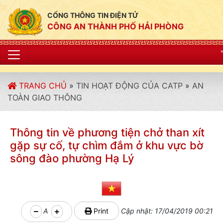
CỔNG THÔNG TIN ĐIỆN TỬ
CÔNG AN THÀNH PHỐ HẢI PHÒNG
"CÔNG AN THÀN
TRANG CHỦ
»
TIN HOẠT ĐỘNG CỦA CATP
»
AN
TOÀN GIAO THÔNG
Thông tin về phương tiện chở than xít
gặp sự cố, tự chìm đắm ở khu vực bờ
sông đào phường Hạ Lý
A
Print
Cập nhật: 17/04/2019 00:21