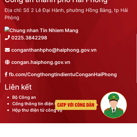
Địa chỉ: Số 2 Lê Đại Hành, phường Hồng Bàng, tp Hải
Phòng
0225.3842298
conganthanhpho@haiphong.gov.vn
congan.haiphong.gov.vn
fb.com/CongthongtindientuConganHaiPhong
Liên kết
Bộ Công an
Cổng thông tin điện tử thành phố
Hộp thư điện tử công vụ
©
2026 Bản quyền nội dung thuộc Công an thành phố