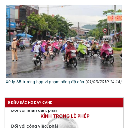
TƯ CÁCH
NGƯỜI CÔNG AN CÁCH MỆNH LÀ:
Đối với tự mình, phải
CẦN, KIỆM, LIÊM, CHÍNH
Đối với đồng sự, phải
THÂN ÁI GIÚP ĐỠ
Đối với chính phủ, phải
Xử lý 35 trường hợp vi phạm nồng độ cồn
(01/03/2019 14:14)
TUYỆT ĐỐI TRUNG THÀNH
Đối với nhân dân, phải
KÍNH TRỌNG LỄ PHÉP
6 ĐIỀU BÁC HỒ DẠY CAND
Đối với công việc, phải
TẬN TỤY
Đối với địch, phải