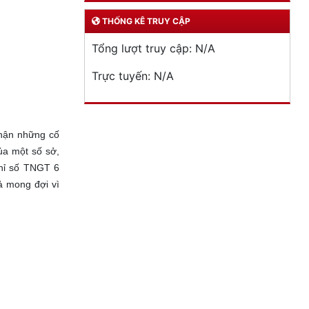
THỐNG KÊ TRUY CẬP
Tổng lượt truy cập:
N/A
Trực tuyến:
N/A
nhận những cố
ủa một số sở,
chỉ số TNGT 6
ả mong đợi vì