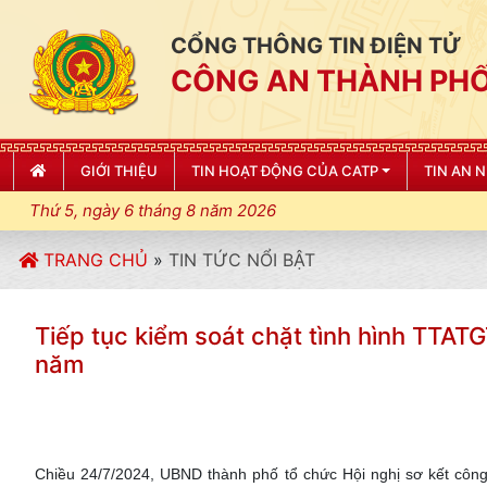
CỔNG THÔNG TIN ĐIỆN TỬ
CÔNG AN THÀNH PHỐ
GIỚI THIỆU
TIN HOẠT ĐỘNG CỦA CATP
TIN AN 
Thứ 5, ngày 6 tháng 8 năm 2026
TRANG CHỦ
»
TIN TỨC NỔI BẬT
Tiếp tục kiểm soát chặt tình hình TTAT
năm
Chiều 24/7/2024, UBND thành phố tổ chức Hội nghị sơ kết cô