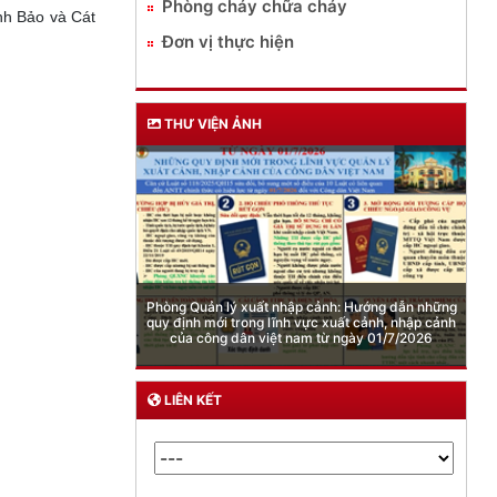
Phòng cháy chữa cháy
nh Bảo và Cát
Đơn vị thực hiện
THƯ VIỆN ẢNH
Cảnh báo việc sử dụng “Pod chill” chứa Etomidate
LIÊN KẾT