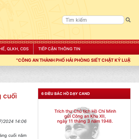
HẾ, QLKH, CĐS
TIẾP CẬN THÔNG TIN
IẾT CHẶT KỶ LUẬT, KỶ CƯƠNG, ĐIỀU LỆNH; XÂY DỰNG NẾP SỐNG
6 ĐIỀU BÁC HỒ DẠY CAND
g cuối
7/2024 14:06
háng cuối năm