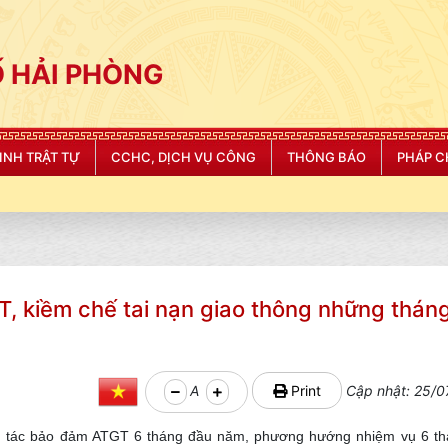
 HẢI PHÒNG
NINH TRẬT TỰ
CCHC, DỊCH VỤ CÔNG
THÔNG BÁO
PHÁP C
"CÔNG AN THÀNH PHỐ HẢI PHÒNG S
GT, kiềm chế tai nạn giao thông những thán
A
Print
Cập nhật: 25/0
ng tác bảo đảm ATGT 6 tháng đầu năm, phương hướng nhiệm vụ 6 t