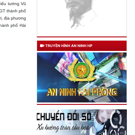
hiếu tướng Vũ
TGT thành phố
ị, địa phương
thành phố Hải
TRUYỀN HÌNH AN NINH HP
TƯ CÁCH
NGƯỜI CÔNG AN CÁCH MỆNH LÀ:
Đối với tự mình, phải
CẦN, KIỆM, LIÊM, CHÍNH
Đối với đồng sự, phải