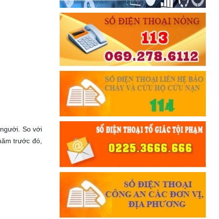
THÂN ÁI GIÚP ĐỠ
Đối với chính phủ, phải
TUYỆT ĐỐI TRUNG THÀNH
Đối với nhân dân, phải
KÍNH TRỌNG LỄ PHÉP
Đối với công việc, phải
TẬN TỤY
Đối với địch, phải
CƯƠNG QUYẾT, KHÔN KHÉO
người. So với
Trích thư Chủ tịch Hồ Chí Minh
gửi Công an Khu XII,
năm trước đó,
ngày 11 tháng 3 năm 1948.