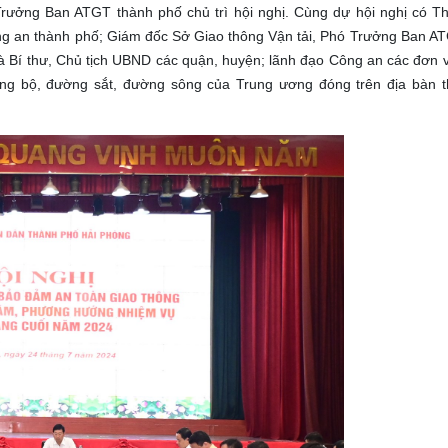
ưởng Ban ATGT thành phố chủ trì hội nghị. Cùng dự hội nghị có T
 an thành phố; Giám đốc Sở Giao thông Vận tải, Phó Trưởng Ban A
là Bí thư, Chủ tịch UBND các quận, huyện; lãnh đạo Công an các đơn v
ờng bộ, đường sắt, đường sông của Trung ương đóng trên địa bàn 