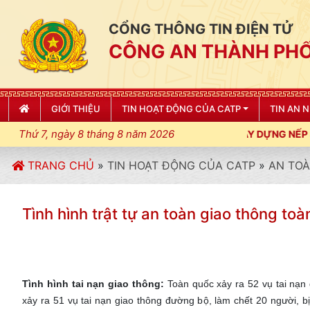
CỔNG THÔNG TIN ĐIỆN TỬ
CÔNG AN THÀNH PHỐ
GIỚI THIỆU
TIN HOẠT ĐỘNG CỦA CATP
TIN AN 
Thứ 7, ngày 8 tháng 8 năm 2026
LUẬT, KỶ CƯƠNG, ĐIỀU LỆNH; XÂY DỰNG NẾP SỐNG VĂN HÓA VÌ 
TRANG CHỦ
»
TIN HOẠT ĐỘNG CỦA CATP
»
AN TOÀ
Tình hình trật tự an toàn giao thông to
Tình hình tai nạn giao thông:
Toàn quốc xảy ra 52 vụ tai nạn
xảy ra 51 vụ tai nạn giao thông đường bộ, làm chết 20 người, 