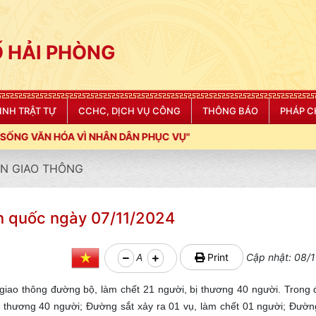
 HẢI PHÒNG
NINH TRẬT TỰ
CCHC, DỊCH VỤ CÔNG
THÔNG BÁO
PHÁP C
NHÂN DÂN PHỤC VỤ"
N GIAO THÔNG
àn quốc ngày 07/11/2024
A
Print
Cập nhật: 08/1
 giao thông đường bộ, làm chết 21 người, bị thương 40 người. Trong
bị thương 40 người; Đường sắt xảy ra 01 vụ, làm chết 01 người; Đườn