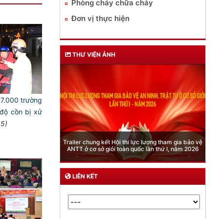
Phòng cháy chữa cháy
Đơn vị thực hiện
THƯ VIỆN ẢNH
 77.000 trường
độ cồn bị xử
35)
Phòng Quản lý xuất nhập cảnh: Hướng dẫn những
quy định mới trong lĩnh vực xuất cảnh, nhập cảnh
của công dân việt nam từ ngày 01/7/2026
LIÊN KẾT