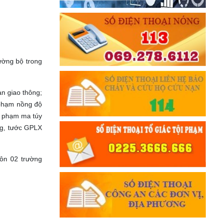
đường bộ trong
n giao thông;
 phạm nồng độ
i phạm ma túy
ng, tước GPLX
ôn 02 trường