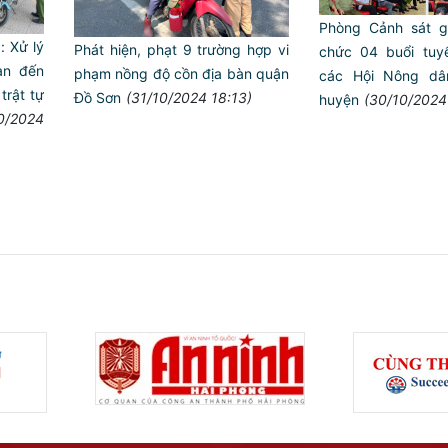
Phòng Cảnh sát g
: Xử lý
Phát hiện, phạt 9 trường hợp vi
chức 04 buổi tuyể
an đến
phạm nồng độ cồn địa bàn quận
các Hội Nông dâ
rật tự
Đồ Sơn
(31/10/2024 18:13)
huyện
(30/10/2024
0/2024