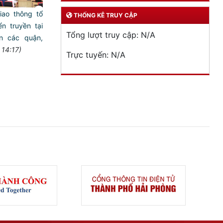
iao thông tổ
THỐNG KÊ TRUY CẬP
n truyền tại
Tổng lượt truy cập:
N/A
n các quận,
 14:17)
Trực tuyến:
N/A