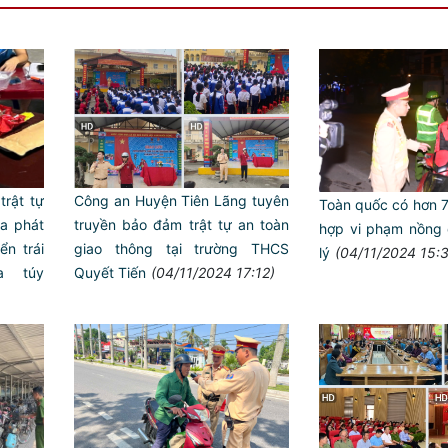
Công an Huyện Tiên Lãng tuyên
rật tự
Toàn quốc có hơn
truyền bảo đảm trật tự an toàn
a phát
hợp vi phạm nồng 
giao thông tại trường THCS
̉n trái
lý
(04/11/2024 15:
Quyết Tiến
(04/11/2024 17:12)
 túy