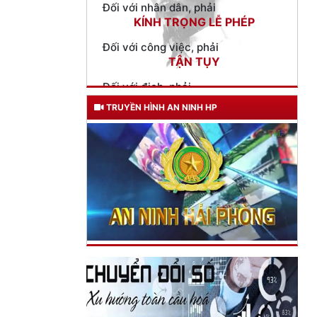
Đối với công việc, phải
TẬN TỤY
Đối với địch, phải
CƯƠNG QUYẾT, KHÔN KHÉO
Trích thư Chủ tịch Hồ Chí Minh
gửi Công an Khu XII,
TRUYỀN HÌNH AN NINH HP
ngày 11 tháng 3 năm 1948.