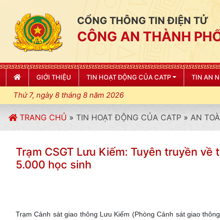
CỔNG THÔNG TIN ĐIỆN TỬ
CÔNG AN THÀNH PHỐ
GIỚI THIỆU
TIN HOẠT ĐỘNG CỦA CATP
TIN AN 
Thứ 7, ngày 8 tháng 8 năm 2026
TRANG CHỦ
»
TIN HOẠT ĐỘNG CỦA CATP
»
AN TOÀ
Trạm CSGT Lưu Kiếm: Tuyên truyền về trâ
5.000 học sinh
Trạm Cảnh sát giao thông Lưu Kiếm (Phòng Cảnh sát giao thông )c