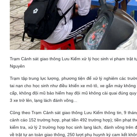
Trạm Cảnh sát giao thông Lưu Kiếm xử lý học sinh vi phạm trật tư
Nguyên
Trạm tập trung lực lượng, phương tiện để xử lý nghiêm các trường
tai nạn cho học sinh như điều khiển xe mô tô, xe gắn máy không
cấp, không đội mũ bảo hiểm hay đội mũ không cài quai đúng quy 
3 xe trở lên, lạng lách đánh võng...
Cũng theo Trạm Cảnh sát giao thông Lưu Kiếm thông tin, 9 thán
cảnh cáo 152 trường hợp, phạt tiền 492 trường hợp); tiền phạt th
kiểm tra, xử lý 2 trường hợp học sinh lạng lách, đánh võng trên 
về trật tự an toàn giao thông, 250 lượt phụ huynh ký cam kết kh