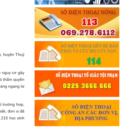
ơn, huyện Thuỷ
có nguy cơ gây
có thẩm quyền
hàng ngang từ
5 trường hợp,
iệt, đơn vị đã
5.215 học sinh