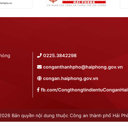
Phòng
0225.3842298
conganthanhpho@haiphong.gov.vn
congan.haiphong.gov.vn
fb.com/CongthongtindientuConganHa
2026 Bản quyền nội dung thuộc Công an thành phố Hải Ph