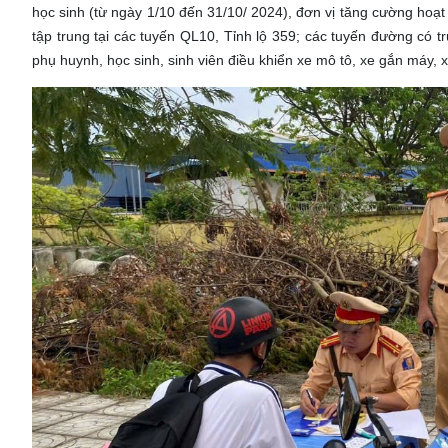
học sinh (từ ngày 1/10 đến 31/10/ 2024), đơn vị tăng cường hoạt đ
tập trung tại các tuyến QL10, Tỉnh lộ 359; các tuyến đường có t
phụ huynh, học sinh, sinh viên điều khiển xe mô tô, xe gắn máy, x