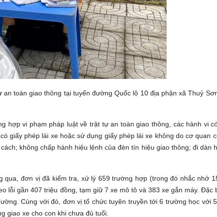
̣ an toàn giao thông tại tuyến đường Quốc lộ 10 địa phận xã Thuỷ S
 hợp vi phạm pháp luật về trật tự an toàn giao thông, các hành vi 
 có giấy phép lái xe hoặc sử dụng giấy phép lái xe không do cơ quan 
cách; không chấp hành hiệu lệnh của đèn tín hiệu giao thông; đi dàn 
g qua, đơn vị đã kiểm tra, xử lý 659 trường hợp (trong đó nhắc nhở 1
eo lỗi gần 407 triệu đồng, tạm giữ 7 xe mô tô và 383 xe gắn máy. Đặc b
đường. Cùng với đó, đơn vị tổ chức tuyên truyền tới 6 trường học với 
ông giao xe cho con khi chưa đủ tuổi.