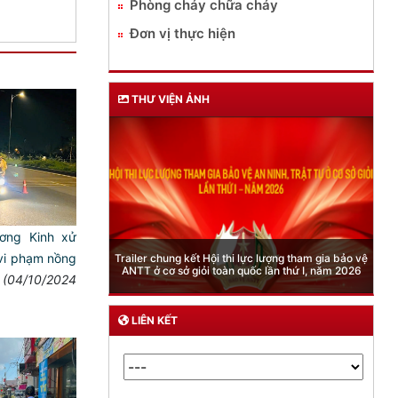
Phòng cháy chữa cháy
Đơn vị thực hiện
THƯ VIỆN ẢNH
ơng Kinh xử
Phòng Quản lý xuất nhập cảnh: Hướng dẫn những
vi phạm nồng
quy định mới trong lĩnh vực xuất cảnh, nhập cảnh
của công dân việt nam từ ngày 01/7/2026
(04/10/2024
LIÊN KẾT