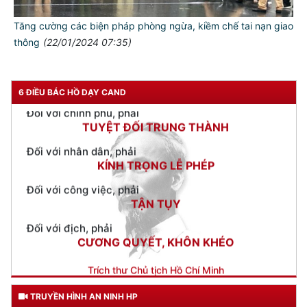
CẦN, KIỆM, LIÊM, CHÍNH
Tăng cường các biện pháp phòng ngừa, kiềm chế tai nạn giao
Đối với đồng sự, phải
thông
(22/01/2024 07:35)
THÂN ÁI GIÚP ĐỠ
Đối với chính phủ, phải
TUYỆT ĐỐI TRUNG THÀNH
6 ĐIỀU BÁC HỒ DẠY CAND
Đối với nhân dân, phải
KÍNH TRỌNG LỄ PHÉP
Đối với công việc, phải
TẬN TỤY
Đối với địch, phải
CƯƠNG QUYẾT, KHÔN KHÉO
Trích thư Chủ tịch Hồ Chí Minh
gửi Công an Khu XII,
ngày 11 tháng 3 năm 1948.
TRUYỀN HÌNH AN NINH HP