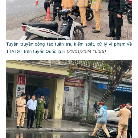
Tuyên truyền công tác tuần tra, kiểm soát, xử lý vi phạm về
TTATGT trên tuyến Quốc lộ 5
(22/01/2024 10:55)
TƯ CÁCH
NGƯỜI CÔNG AN CÁCH MỆNH LÀ:
Đối với tự mình, phải