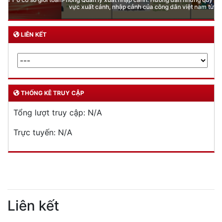
vực xuất cảnh, nhập cảnh của công dân việt nam từ ngày 01/7/2026
LIÊN KẾT
THỐNG KÊ TRUY CẬP
Tổng lượt truy cập:
N/A
Trực tuyến:
N/A
Liên kết