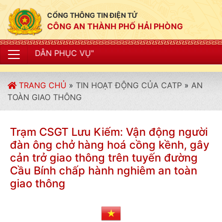
CỔNG THÔNG TIN ĐIỆN TỬ
CÔNG AN THÀNH PHỐ HẢI PHÒNG
TRANG CHỦ
»
TIN HOẠT ĐỘNG CỦA CATP
»
AN
TOÀN GIAO THÔNG
Trạm CSGT Lưu Kiếm: Vận động người
đàn ông chở hàng hoá cồng kềnh, gây
cản trở giao thông trên tuyến đường
Cầu Bính chấp hành nghiêm an toàn
giao thông