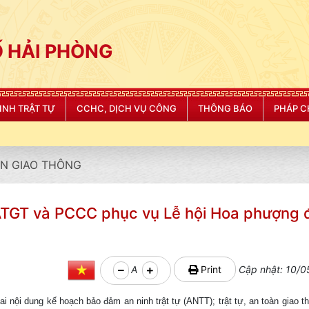
 HẢI PHÒNG
NINH TRẬT TỰ
CCHC, DỊCH VỤ CÔNG
THÔNG BÁO
PHÁP C
N GIAO THÔNG
ATGT và PCCC phục vụ Lễ hội Hoa phượng đ
A
Print
Cập nhật: 10/0
hai nội dung kế hoạch bảo đảm an ninh trật tự (ANTT); trật tự, an toàn giao 