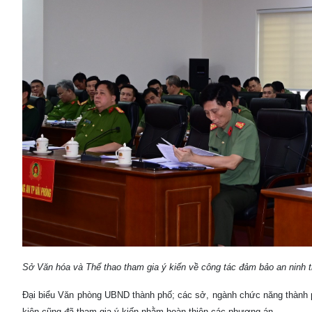
Sở Văn hóa và Thể thao tham gia ý kiến về công tác đảm bảo an ninh trâ
Đại biểu Văn phòng UBND thành phố; các sở, ngành chức năng thành p
kiện cũng đã tham gia ý kiến nhằm hoàn thiện các phương án.