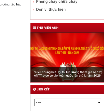
Phòng cháy chữa cháy
ầu công tác bảo
Đơn vị thực hiện
THƯ VIỆN ẢNH
Phòng Quản lý xuất nhập cảnh: Hướng dẫn những
quy định mới trong lĩnh vực xuất cảnh, nhập cảnh
của công dân việt nam từ ngày 01/7/2026
LIÊN KẾT