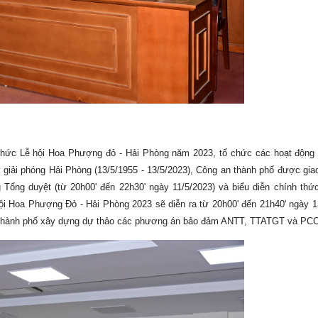
 chức Lễ hội Hoa Phượng đỏ - Hải Phòng năm 2023, tổ chức các hoạt độn
 giải phóng Hải Phòng (13/5/1955 - 13/5/2023), Công an thành phố được gia
 duyệt (từ 20h00' đến 22h30' ngày 11/5/2023) và biểu diễn chính thứ
hội Hoa Phượng Đỏ - Hải Phòng 2023 sẽ diễn ra từ 20h00' đến 21h40' ngày 1
n thành phố xây dựng dự thảo các phương án bảo đảm ANTT, TTATGT và PC