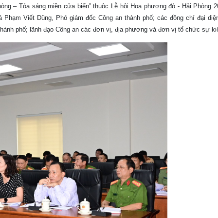
ng – Tỏa sáng miền cửa biển” thuộc Lễ hội Hoa phượng đỏ - Hải Phòng 20
tá Phạm Viết Dũng, Phó giám đốc Công an thành phố; các đồng chí đại diệ
ành phố; lãnh đạo Công an các đơn vị, địa phương và đơn vị tổ chức sự ki