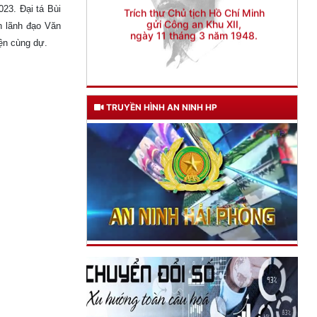
23. Đại tá Bùi
n lãnh đạo Văn
ện cùng dự.
TRUYỀN HÌNH AN NINH HP