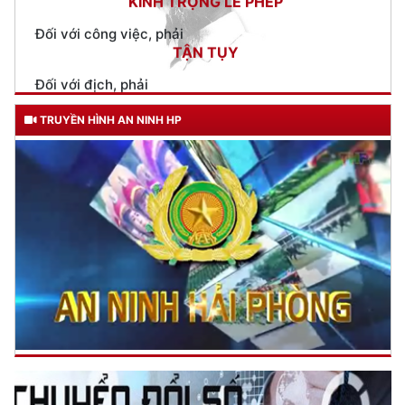
Đối với địch, phải
CƯƠNG QUYẾT, KHÔN KHÉO
Trích thư Chủ tịch Hồ Chí Minh
gửi Công an Khu XII,
ngày 11 tháng 3 năm 1948.
TRUYỀN HÌNH AN NINH HP