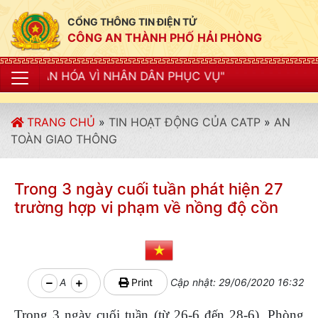
CỔNG THÔNG TIN ĐIỆN TỬ
CÔNG AN THÀNH PHỐ HẢI PHÒNG
VÌ NHÂN DÂN PHỤC VỤ"
TRANG CHỦ
»
TIN HOẠT ĐỘNG CỦA CATP
»
AN
TOÀN GIAO THÔNG
Trong 3 ngày cuối tuần phát hiện 27
trường hợp vi phạm về nồng độ cồn
A
Print
Cập nhật: 29/06/2020 16:32
Trong 3 ngày cuối tuần (từ 26-6 đến 28-6), Phòng