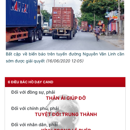
TƯ CÁCH
NGƯỜI CÔNG AN CÁCH MỆNH LÀ:
Bất cập về biển báo trên tuyến đường Nguyễn Văn Linh cần
Đối với tự mình, phải
sớm được giải quyết
(16/06/2020 12:05)
CẦN, KIỆM, LIÊM, CHÍNH
Đối với đồng sự, phải
THÂN ÁI GIÚP ĐỠ
6 ĐIỀU BÁC HỒ DẠY CAND
Đối với chính phủ, phải
TUYỆT ĐỐI TRUNG THÀNH
Đối với nhân dân, phải
KÍNH TRỌNG LỄ PHÉP
Đối với công việc, phải
TẬN TỤY