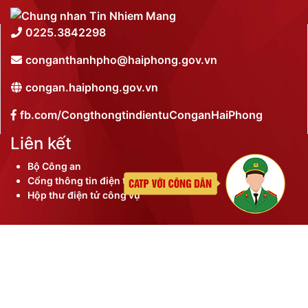
0225.3842298
conganthanhpho@haiphong.gov.vn
congan.haiphong.gov.vn
fb.com/CongthongtindientuConganHaiPhong
Liên kết
Bộ Công an
Cổng thông tin điện tử thành phố
Hộp thư điện tử công vụ
©
2026 Bản quyền nội dung thuộc Công an thành phố
Hải Phòng
Đã kết nối EMC