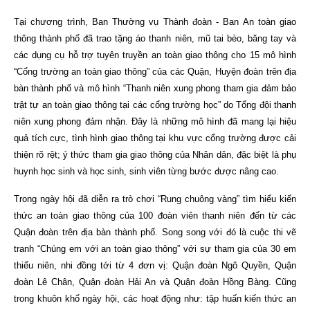
Tại chương trình, Ban Thường vụ Thành đoàn - Ban An toàn giao
thông thành phố đã trao tặng áo thanh niên, mũ tai bèo, băng tay và
các dụng cụ hỗ trợ tuyên truyền an toàn giao thông cho 15 mô hình
“Cổng trường an toàn giao thông” của các Quận, Huyện đoàn trên địa
bàn thành phố và mô hình “Thanh niên xung phong tham gia đảm bảo
trật tự an toàn giao thông tại các cổng trường học” do Tổng đội thanh
niên xung phong đảm nhận. Đây là những mô hình đã mang lại hiệu
quả tích cực, tình hình giao thông tại khu vực cổng trường được cải
thiện rõ rệt; ý thức tham gia giao thông của Nhân dân, đặc biệt là phụ
huynh học sinh và học sinh,
sinh viên từng bước được nâng cao.
Trong ngày hội đã diễn ra trò chơi “Rung chuông vàng” tìm hiểu kiến
thức an toàn giao thông của 100 đoàn viên thanh niên đến từ các
Quận đoàn trên địa bàn thành phố. Song song với đó là cuộc thi vẽ
tranh “Chúng em với an toàn giao thông” với sự tham gia của 30 em
thiếu niên, nhi đồng tới từ 4 đơn vị: Quận đoàn Ngô Quyền, Quận
đoàn Lê Chân, Quận đoàn Hải An và Quận đoàn Hồng Bàng. Cũng
trong khuôn khổ ngày hội, các hoạt động như: tập huấn kiến thức an