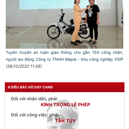
TƯ CÁCH
NGƯỜI CÔNG AN CÁCH MỆNH LÀ:
Đối với tự mình, phải
CẦN, KIỆM, LIÊM, CHÍNH
Đối với đồng sự, phải
THÂN ÁI GIÚP ĐỠ
Tuyên truyền an toàn giao thông cho gần 150 công nhân,
người lao động Công ty TNHH Maple - khu công nghiệp VSIP
Đối với chính phủ, phải
(28/10/2022 11:08)
TUYỆT ĐỐI TRUNG THÀNH
Đối với nhân dân, phải
KÍNH TRỌNG LỄ PHÉP
6 ĐIỀU BÁC HỒ DẠY CAND
Đối với công việc, phải
TẬN TỤY
Đối với địch, phải
CƯƠNG QUYẾT, KHÔN KHÉO
Trích thư Chủ tịch Hồ Chí Minh