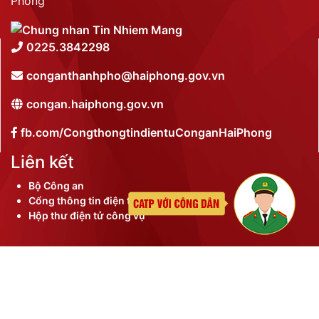
Phòng
0225.3842298
conganthanhpho@haiphong.gov.vn
congan.haiphong.gov.vn
fb.com/CongthongtindientuConganHaiPhong
Liên kết
Bộ Công an
Cổng thông tin điện tử thành phố
Hộp thư điện tử công vụ
©
2026 Bản quyền nội dung thuộc Công an thành phố
Hải Phòng