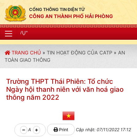
CỔNG THÔNG TIN ĐIỆN TỬ
CÔNG AN THÀNH PHỐ HẢI PHÒNG
"CÔNG AN THÀN
TRANG CHỦ
»
TIN HOẠT ĐỘNG CỦA CATP
»
AN
TOÀN GIAO THÔNG
Trường THPT Thái Phiên: Tổ chức
Ngày hội thanh niên với văn hoá giao
thông năm 2022
A
Print
Cập nhật: 07/11/2022 17:12