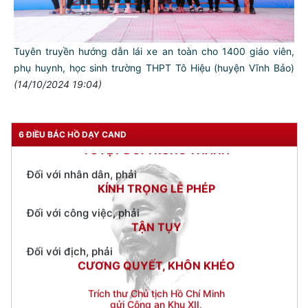
Đối với tự mình, phải
CẦN, KIỆM, LIÊM, CHÍNH
Đối với đồng sự, phải
Tuyên truyền hướng dẫn lái xe an toàn cho 1400 giáo viên,
THÂN ÁI GIÚP ĐỠ
phụ huynh, học sinh trường THPT Tô Hiệu (huyện Vĩnh Bảo)
(14/10/2024 19:04)
Đối với chính phủ, phải
TUYỆT ĐỐI TRUNG THÀNH
Đối với nhân dân, phải
6 ĐIỀU BÁC HỒ DẠY CAND
KÍNH TRỌNG LỄ PHÉP
Đối với công việc, phải
TẬN TỤY
Đối với địch, phải
CƯƠNG QUYẾT, KHÔN KHÉO
Trích thư Chủ tịch Hồ Chí Minh
gửi Công an Khu XII,
ngày 11 tháng 3 năm 1948.