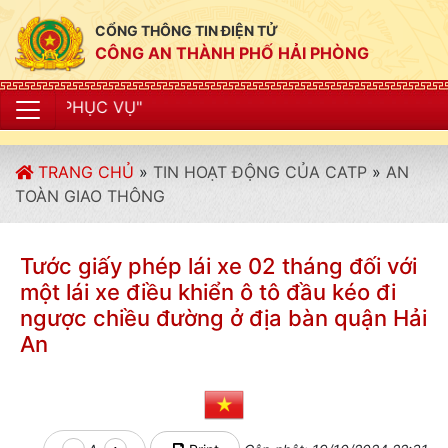
CỔNG THÔNG TIN ĐIỆN TỬ
CÔNG AN THÀNH PHỐ HẢI PHÒNG
"CÔNG A
TRANG CHỦ
»
TIN HOẠT ĐỘNG CỦA CATP
»
AN
TOÀN GIAO THÔNG
Tước giấy phép lái xe 02 tháng đối với
một lái xe điều khiển ô tô đầu kéo đi
ngược chiều đường ở địa bàn quận Hải
An