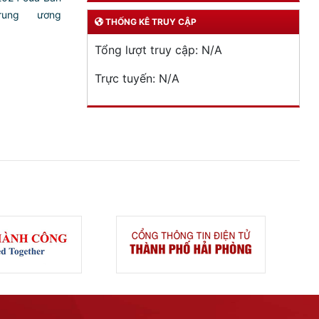
ung ương
THỐNG KÊ TRUY CẬP
)
Tổng lượt truy cập:
N/A
Trực tuyến:
N/A