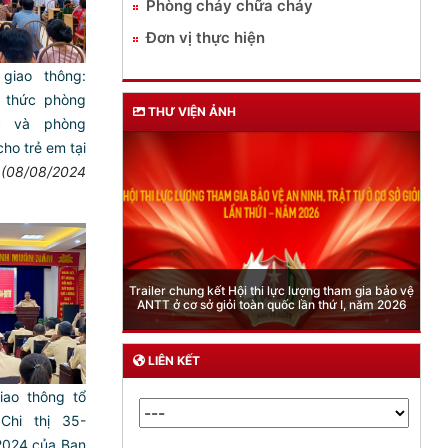
Phòng cháy chữa cháy
Đơn vị thực hiện
giao thông:
n thức phòng
THƯ VIỆN ẢNH
c và phòng
ho trẻ em tại
(08/08/2024
Phòng Quản lý xuất nhập cảnh: Hướng dẫn những
 lượng tham gia bảo vệ
quy định mới trong lĩnh vực xuất cảnh, nhập cảnh
 lần thứ I, năm 2026
của công dân việt nam từ ngày 01/7/2026
LIÊN KẾT
iao thông tổ
Chi thị 35-
2024 của Ban