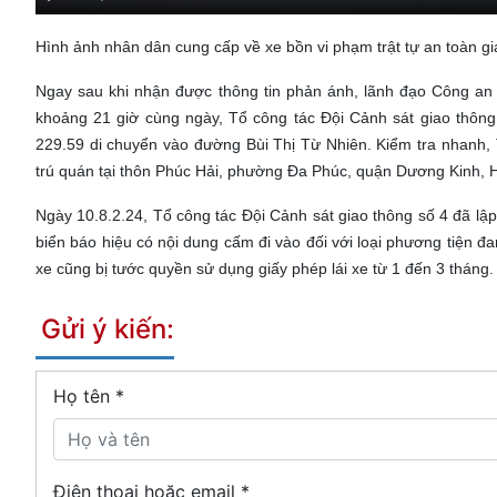
Hình ảnh nhân dân cung cấp về xe bồn vi phạm trật tự an toàn 
Ngay sau khi nhận được thông tin phản ánh, lãnh đạo Công an 
khoảng 21 giờ cùng ngày, Tổ công tác Đội Cảnh sát giao thôn
229.59 di chuyển vào đường Bùi Thị Từ Nhiên. Kiểm tra nhanh, 
trú quán tại thôn Phúc Hải, phường Đa Phúc, quận Dương Kinh, H
Ngày 10.8.2.24, Tổ công tác Đội Cảnh sát giao thông số 4 đã 
biển báo hiệu có nội dung cấm đi vào đối với loại phương tiện đan
xe cũng bị tước quyền sử dụng giấy phép lái xe từ 1 đến 3 tháng.
Gửi ý kiến:
Họ tên
*
Điện thoại hoặc email *