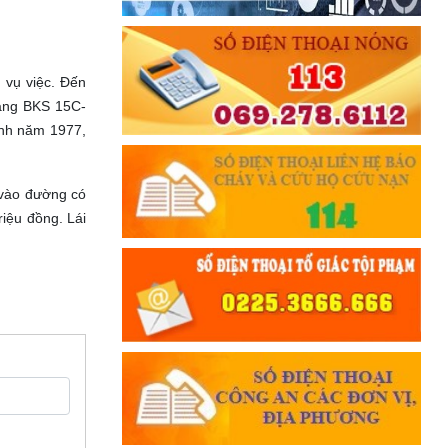
 vụ việc. Đến
mang BKS 15C-
inh năm 1977,
i vào đường có
riệu đồng. Lái