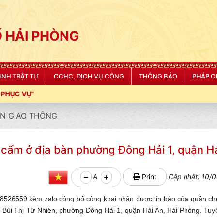
 HẢI PHÒNG
NINH TRẬT TỰ
CCHC, DỊCH VỤ CÔNG
THÔNG BÁO
PHÁP C
N GIAO THÔNG
m ở địa bàn phường Đông Hải 1, quận Ha
A
Print
Cập nhật: 10/0
0918526559 kèm zalo công bố công khai nhận được tin báo của quần 
Bùi Thị Từ Nhiên, phường Đông Hải 1, quận Hải An, Hải Phòng. Tuy