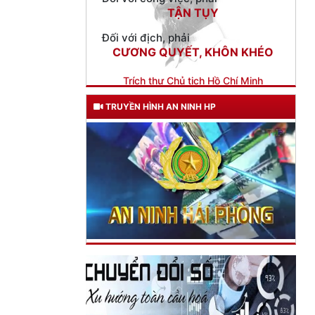
Đối với địch, phải
CƯƠNG QUYẾT, KHÔN KHÉO
Trích thư Chủ tịch Hồ Chí Minh
gửi Công an Khu XII,
ngày 11 tháng 3 năm 1948.
TRUYỀN HÌNH AN NINH HP