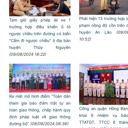
Phát hiện 13 trường hợp l
Tạm giữ giấy phép lái xe 1
phạm nồng độ cồn trên đ
trường hợp điều khiển ô tô
huyện An Lão
(09/0
ngược chiều trên đường có biển
10:52)
"Cấm đi ngược chiều" ở địa bàn
huyện Thủy Nguyên
(09/08/2024 18:22)
Ra mắt mô hình điểm “Toàn dân
tham gia bảo đảm trật tự an
Công an quận Hồng Bàng
toàn giao thông, chấp hành quy
khai 9 nhiệm vụ bả
định pháp luật về giao thông
TTATGT, TTCC 6 thán
đường bộ”
(08/08/2024 06:36)