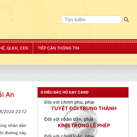
TƯ CÁCH
NGƯỜI CÔNG AN CÁCH MỆNH LÀ:
HẾ, QLKH, CĐS
TIẾP CẬN THÔNG TIN
Đối với tự mình, phải
CẦN, KIỆM, LIÊM, CHÍNH
Đối với đồng sự, phải
THÂN ÁI GIÚP ĐỠ
Đối với chính phủ, phải
TUYỆT ĐỐI TRUNG THÀNH
6 ĐIỀU BÁC HỒ DẠY CAND
̉i An
Đối với nhân dân, phải
KÍNH TRỌNG LỄ PHÉP
8/2024 23:12
Đối với công việc, phải
chúng nhân dân
TẬN TỤY
ến đường này