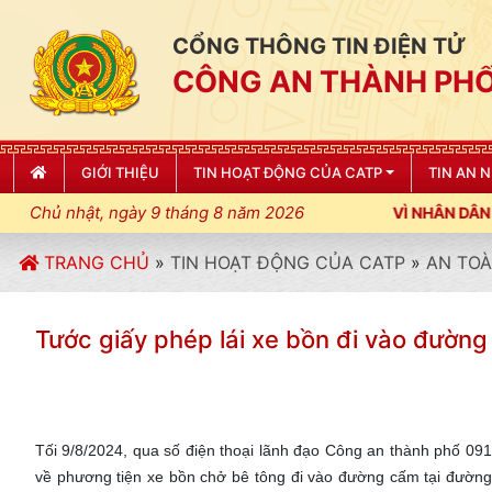
CỔNG THÔNG TIN ĐIỆN TỬ
CÔNG AN THÀNH PHỐ
GIỚI THIỆU
TIN HOẠT ĐỘNG CỦA CATP
TIN AN 
Chủ nhật, ngày 9 tháng 8 năm 2026
; XÂY DỰNG NẾP SỐNG VĂN HÓA VÌ NHÂN DÂN PHỤC VỤ"
TRANG CHỦ
»
TIN HOẠT ĐỘNG CỦA CATP
»
AN TOÀ
Tước giấy phép lái xe bồn đi vào đường cấ
Tối 9/8/2024, qua số điện thoại lãnh đạo Công an thành phố 
về phương tiện xe bồn chở bê tông đi vào đường cấm tại đường 