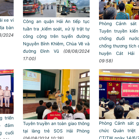
ái xe vi
Công an quận Hải An tiếp tục
Phòng Cảnh sát 
ịa bàn
tuần tra ,kiểm soát, xử lý trật tự
Tuyên truyền kiế
8/2024
công cộng trên tuyến đường
chống đuối nướ
Nguyễn Bỉnh Khiêm, Chùa Vẽ và
chống thương tích c
đường Đình Vũ
(08/08/2024
huyện Cát Hải
17:00)
09:58)
Trailer chung kết Hội thi lực
ANTT ở cơ sở giỏi toàn quốc
 triển
Phòng Cảnh sát g
Tuyên truyền an toàn giao thông
o đảm
chức Quán triệt 
tại làng trẻ SOS Hải Phòng
g cuối
CT/TW ngày 14/6/
(06/08/2024 10:28)