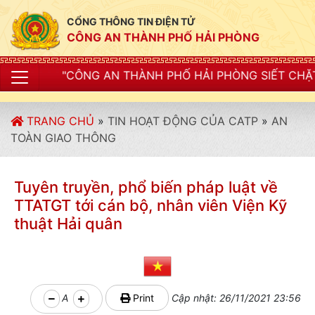
CỔNG THÔNG TIN ĐIỆN TỬ
CÔNG AN THÀNH PHỐ HẢI PHÒNG
 AN THÀNH PHỐ HẢI PHÒNG SIẾT CHẶT KỶ LUẬT, KỶ CƯ
TRANG CHỦ
»
TIN HOẠT ĐỘNG CỦA CATP
»
AN
TOÀN GIAO THÔNG
Tuyên truyền, phổ biến pháp luật về
TTATGT tới cán bộ, nhân viên Viện Kỹ
thuật Hải quân
A
Print
Cập nhật: 26/11/2021 23:56