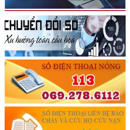
Đối với tự mình, phải
CẦN, KIỆM, LIÊM, CHÍNH
Đối với đồng sự, phải
THÂN ÁI GIÚP ĐỠ
Đối với chính phủ, phải
TUYỆT ĐỐI TRUNG THÀNH
Đối với nhân dân, phải
KÍNH TRỌNG LỄ PHÉP
Đối với công việc, phải
TẬN TỤY
Đối với địch, phải
CƯƠNG QUYẾT, KHÔN KHÉO
Trích thư Chủ tịch Hồ Chí Minh
gửi Công an Khu XII,
ngày 11 tháng 3 năm 1948.