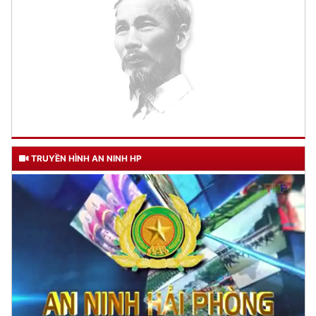
TRUYỀN HÌNH AN NINH HP
TƯ CÁCH
NGƯỜI CÔNG AN CÁCH MỆNH LÀ: