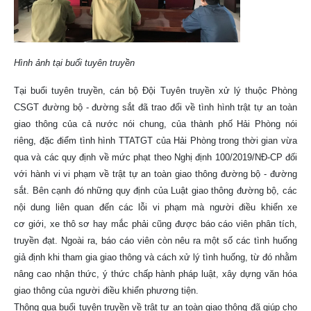
Hình ảnh tại buổi tuyên truyền
Tại buổi tuyên truyền, cán bộ Đội Tuyên truyền xử lý thuộc Phòng
CSGT đường bộ - đường sắt đã trao đổi về tình hình trật tự an toàn
giao thông của cả nước nói chung, của thành phố Hải Phòng nói
riêng, đặc điểm tình hình TTATGT của Hải Phòng trong thời gian vừa
qua và các quy định về mức phạt theo Nghị định 100/2019/NĐ-CP đối
với hành vi vi phạm về trật tự an toàn giao thông đường bộ - đường
sắt. Bên cạnh đó những quy định của Luật giao thông đường bộ, các
nội dung liên quan đến các lỗi vi phạm mà người điều khiển xe
cơ giới, xe thô sơ hay mắc phải cũng được báo cáo viên phân tích,
truyền đạt. Ngoài ra, báo cáo viên còn nêu ra một số các tình huống
giả định khi tham gia giao thông và cách xử lý tình huống, từ đó nhằm
nâng cao nhận thức, ý thức chấp hành pháp luật, xây dựng văn hóa
giao thông của người điều khiển phương tiện.
Thông qua buổi tuyên truyền về trật tự an toàn giao thông đã giúp cho