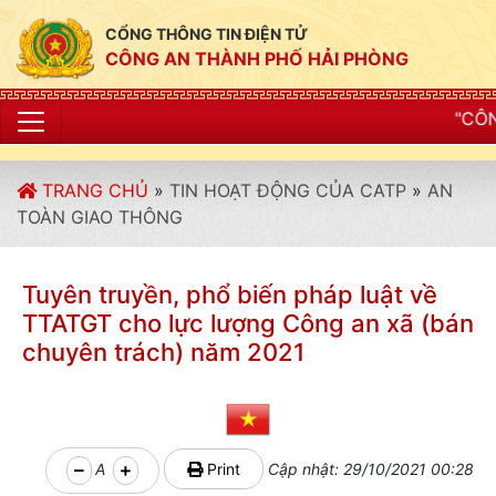
CỔNG THÔNG TIN ĐIỆN TỬ
CÔNG AN THÀNH PHỐ HẢI PHÒNG
"CÔNG AN THÀNH PHỐ
TRANG CHỦ
»
TIN HOẠT ĐỘNG CỦA CATP
»
AN
TOÀN GIAO THÔNG
Tuyên truyền, phổ biến pháp luật về
TTATGT cho lực lượng Công an xã (bán
chuyên trách) năm 2021
A
Print
Cập nhật: 29/10/2021 00:28