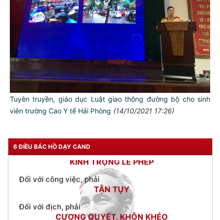
TƯ CÁCH
NGƯỜI CÔNG AN CÁCH MỆNH LÀ:
Đối với tự mình, phải
CẦN, KIỆM, LIÊM, CHÍNH
Đối với đồng sự, phải
THÂN ÁI GIÚP ĐỠ
Đối với chính phủ, phải
Tuyên truyền, giáo dục Luật giao thông đường bộ cho sinh
TUYỆT ĐỐI TRUNG THÀNH
viên trường Cao Y tế Hải Phòng
(14/10/2021 17:26)
Đối với nhân dân, phải
KÍNH TRỌNG LỄ PHÉP
Đối với công việc, phải
6 ĐIỀU BÁC HỒ DẠY CAND
TẬN TỤY
Đối với địch, phải
CƯƠNG QUYẾT, KHÔN KHÉO
Trích thư Chủ tịch Hồ Chí Minh
gửi Công an Khu XII,
ngày 11 tháng 3 năm 1948.