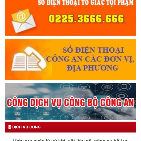
DỊCH VỤ CÔNG
Lĩnh vực quản lý vũ khí, vật liệu nổ, công cụ hỗ trợ