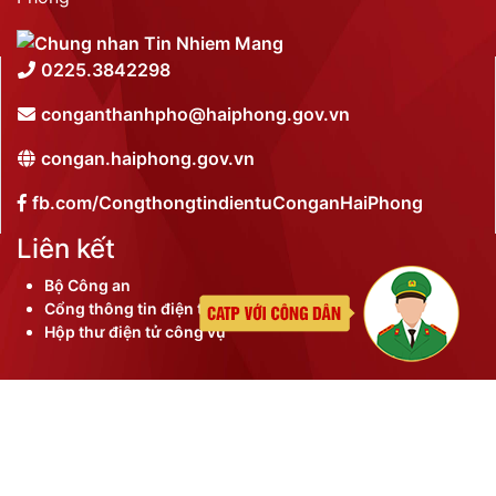
0225.3842298
conganthanhpho@haiphong.gov.vn
congan.haiphong.gov.vn
fb.com/CongthongtindientuConganHaiPhong
Liên kết
Bộ Công an
Cổng thông tin điện tử thành phố
Hộp thư điện tử công vụ
©
2026 Bản quyền nội dung thuộc Công an thành phố
Hải Phòng