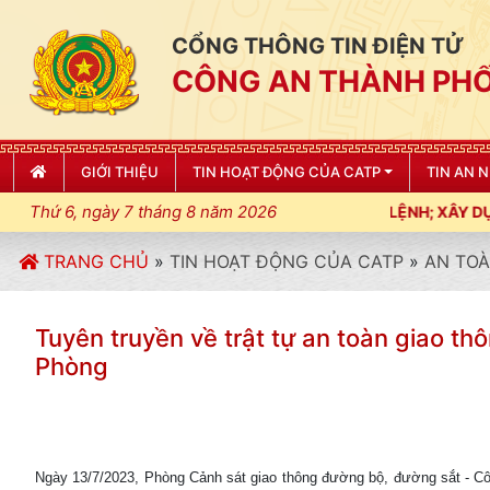
CỔNG THÔNG TIN ĐIỆN TỬ
CÔNG AN THÀNH PHỐ
GIỚI THIỆU
TIN HOẠT ĐỘNG CỦA CATP
TIN AN 
Thứ 6, ngày 7 tháng 8 năm 2026
HẶT KỶ LUẬT, KỶ CƯƠNG, ĐIỀU LỆNH; XÂY DỰNG NẾP SỐNG VĂN
TRANG CHỦ
»
TIN HOẠT ĐỘNG CỦA CATP
»
AN TOÀ
Tuyên truyền về trật tự an toàn giao 
Phòng
Ngày 13/7/2023, Phòng Cảnh sát giao thông đường bộ, đường sắt - Côn