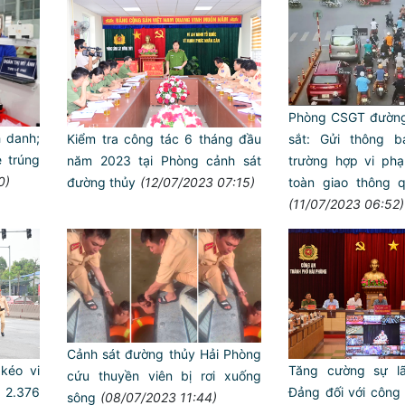
Phòng CSGT đường
h danh;
Kiểm tra công tác 6 tháng đầu
sắt: Gửi thông 
 trúng
năm 2023 tại Phòng cảnh sát
trường hợp vi phạm
0)
đường thủy
(12/07/2023 07:15)
toàn giao thông 
(11/07/2023 06:52)
Trailer chung kết Hội thi lự
ANTT ở cơ sở giỏi toàn quố
Cảnh sát đường thủy Hải Phòng
Tăng cường sự l
kéo vi
cứu thuyền viên bị rơi xuống
Đảng đối với công
2.376
sông
(08/07/2023 11:44)