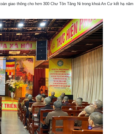
 an toàn giao thông cho hơn 300 Chư Tôn Tăng Ni trong khoá An Cư kết hạ nă