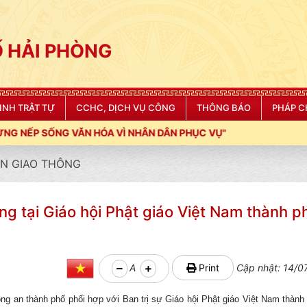
 HẢI PHÒNG
NINH TRẬT TỰ
CCHC, DỊCH VỤ CÔNG
THÔNG BÁO
PHÁP C
 HÓA VÌ NHÂN DÂN PHỤC VỤ"
N GIAO THÔNG
thông tại Giáo hội Phật giáo Việt Nam thành p
A
Print
Cập nhật: 14/0
g an thành phố phối hợp với Ban trị sự Giáo hội Phật giáo Việt Nam thàn