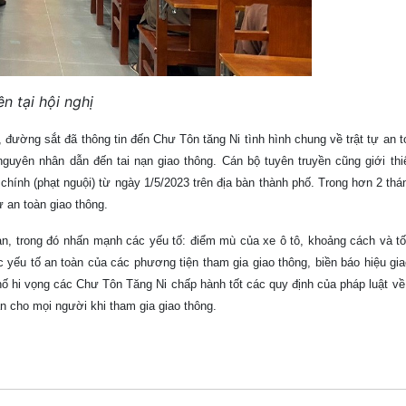
tại hội nghị
 đường sắt đã thông tin đến Chư Tôn tăng Ni tình hình chung về trật tự an t
nguyên nhân dẫn đến tai nạn giao thông. Cán bộ tuyên truyền cũng giới thi
h (phạt nguội) từ ngày 1/5/2023 trên địa bàn thành phố. Trong hơn 2 thán
̣ an toàn giao thông.
toàn, trong đó nhấn mạnh các yếu tố: điểm mù của xe ô tô, khoảng cách và t
 yếu tố an toàn của các phương tiện tham gia giao thông, biền báo hiệu gi
ố hi vọng các Chư Tôn Tăng Ni chấp hành tốt các quy định của pháp luật về trâ
n cho mọi người khi tham gia giao thông.