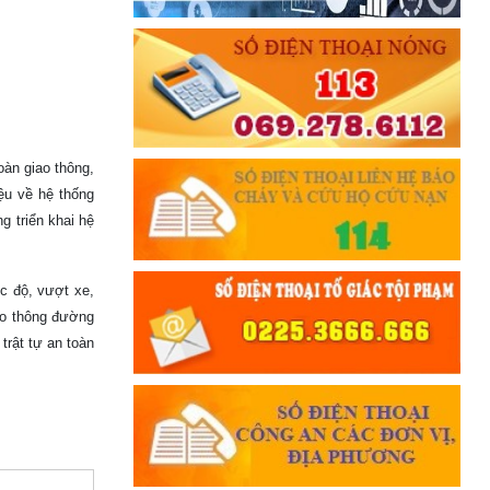
oàn giao thông,
ệu về hệ thống
g triển khai hệ
ốc độ, vượt xe,
ao thông đường
̣t tự an toàn