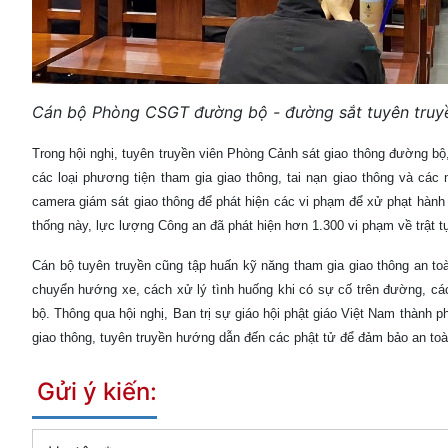
Cán bộ Phòng CSGT đường bộ - đường sắt tuyên truyền 
Trong hội nghị, tuyên truyền viên Phòng Cảnh sát giao thông đường bộ,
các loại phương tiện tham gia giao thông, tai nạn giao thông và các 
camera giám sát giao thông để phát hiện các vi phạm để xử phạt hành chín
thống này, lực lượng Công an đã phát hiện hơn 1.300 vi phạm về trật tư
Cán bộ tuyên truyền cũng tập huấn kỹ năng tham gia giao thông an 
chuyển hướng xe, cách xử lý tình huống khi có sự cố trên đường, các
bộ. Thông qua hội nghị, Ban trị sự giáo hội phật giáo Việt Nam thành ph
giao thông, tuyên truyền hướng dẫn đến các phật tử để đảm bảo an toà
Gửi ý kiến: