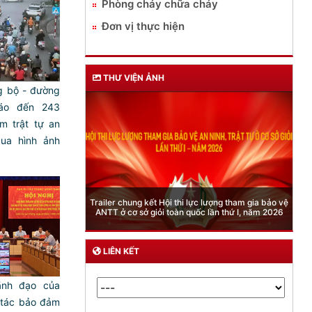
Phòng cháy chữa cháy
Đơn vị thực hiện
THƯ VIỆN ẢNH
 bộ - đường
báo đến 243
 trật tự an
qua hình ảnh
Phòng Quản lý xuất nhập cảnh: Hướng dẫn những
c lượng tham gia bảo vệ
quy định mới trong lĩnh vực xuất cảnh, nhập cảnh
c lần thứ I, năm 2026
của công dân việt nam từ ngày 01/7/2026
LIÊN KẾT
ãnh đạo của
 tác bảo đảm