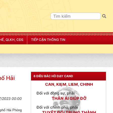
HẾ, QLKH, CĐS
TIẾP CẬN THÔNG TIN
TƯ CÁCH
NGƯỜI CÔNG AN CÁCH MỆNH LÀ:
Đối với tự mình, phải
CẦN, KIỆM, LIÊM, CHÍNH
6 ĐIỀU BÁC HỒ DẠY CAND
hố Hải
Đối với đồng sự, phải
THÂN ÁI GIÚP ĐỠ
Đối với chính phủ, phải
7/2023 00:00
TUYỆT ĐỐI TRUNG THÀNH
Đối với nhân dân, phải
h phố Hải Phòng