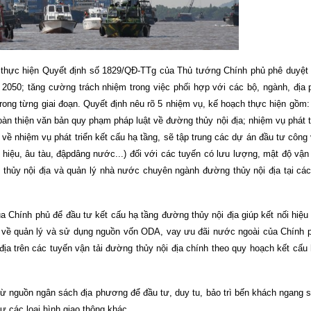
i thực hiện Quyết định số 1829/QĐ-TTg của Thủ tướng Chính phủ phê duyệt
 2050; tăng cường trách nhiệm trong việc phối hợp với các bộ, ngành, địa 
trong từng giai đoạn.
Quyết định nêu rõ 5 nhiệm vụ, kế hoạch thực hiện gồm:
oàn thiện văn bản quy phạm pháp luật về đường thủy nội địa; nhiệm vụ phát t
 về nhiệm vụ phát triển kết cấu hạ tầng, sẽ tập trung các dự án đầu tư công
 hiệu, âu tàu, đập
dâng nước...) đối với các tuyến có lưu lượng, mật độ vận 
 thủy nội địa và quản lý nhà nước chuyên ngành đường thủy nội địa tại cá
a Chính phủ để đầu tư kết cấu hạ tầng đường thủy nội địa giúp kết nối hiệu
ật về quản lý và sử dụng nguồn vốn ODA, vay ưu đãi nước ngoài của Chính p
 địa trên các tuyến vận tải đường thủy nội địa chính theo quy hoạch kết cấ
 từ nguồn ngân sách địa phương để đầu tư, duy tu, bảo trì bến khách ngang s
tư các loại hình giao thông khác.