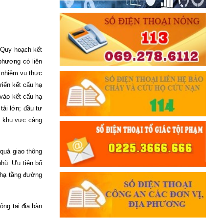
 Quy hoạch kết
phương có liên
 nhiệm vụ thực
riển kết cấu hạ
 vào kết cấu hạ
tải lớn; đầu tư
c khu vực cảng
 quả giao thông
hũ. Ưu tiên bố
u hạ tầng đường
ông tại địa bàn