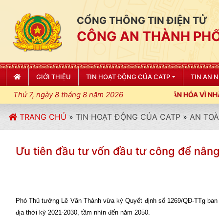
CỔNG THÔNG TIN ĐIỆN TỬ
CÔNG AN THÀNH PHỐ
GIỚI THIỆU
TIN HOẠT ĐỘNG CỦA CATP
TIN AN 
Thứ 7, ngày 8 tháng 8 năm 2026
U LỆNH; XÂY DỰNG NẾP SỐNG VĂN HÓA VÌ NHÂN DÂN PHỤC VỤ"
TRANG CHỦ
»
TIN HOẠT ĐỘNG CỦA CATP
»
AN TOÀ
Ưu tiên đầu tư vốn đầu tư công để nâng 
Phó Thủ tướng Lê Văn Thành vừa ký Quyết định số 1269/QĐ-TTg ban hà
địa thời kỳ 2021-2030, tầm nhìn đến năm 2050.