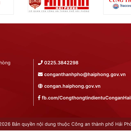
Phòng
0225.3842298
conganthanhpho@haiphong.gov.vn
congan.haiphong.gov.vn
fb.com/CongthongtindientuConganHa
2026 Bản quyền nội dung thuộc Công an thành phố Hải Ph