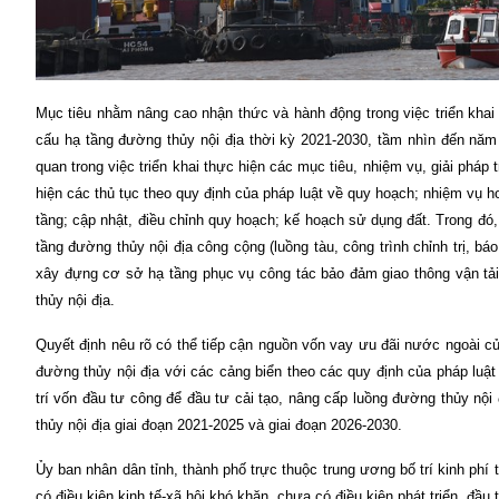
Mục tiêu nhằm nâng cao nhận thức và hành động trong việc triển kha
cấu hạ tầng đường thủy nội địa thời kỳ 2021-2030, tầm nhìn đến năm
quan trong việc triển khai thực hiện các mục tiêu, nhiệm vụ, giải pháp 
hiện các thủ tục theo quy định của pháp luật về quy hoạch; nhiệm vụ h
tầng; cập nhật, điều chỉnh quy hoạch; kế hoạch sử dụng đất. Trong đó,
tầng đường thủy nội địa công cộng (luồng tàu, công trình chỉnh trị, báo
xây đựng cơ sở hạ tầng phục vụ công tác bảo đảm giao thông vận tải
thủy nội địa.
Quyết định nêu rõ có thể tiếp cận nguồn vốn vay ưu đãi nước ngoài củ
đường thủy nội địa với các cảng biển theo các quy định của pháp lu
trí vốn đầu tư công để đầu tư cải tạo, nâng cấp luồng đường thủy nội
thủy nội địa giai đoạn 2021-2025 và giai đoạn 2026-2030.
Ủy ban nhân dân tỉnh, thành phố trực thuộc trung ương bố trí kinh phí
có điều kiện kinh tế-xã hội khó khăn, chưa có điều kiện phát triển, đầu 