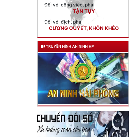
Đối với địch, phải
CƯƠNG QUYẾT, KHÔN KHÉO
Trích thư Chủ tịch Hồ Chí Minh
gửi Công an Khu XII,
ngày 11 tháng 3 năm 1948.
TRUYỀN HÌNH AN NINH HP