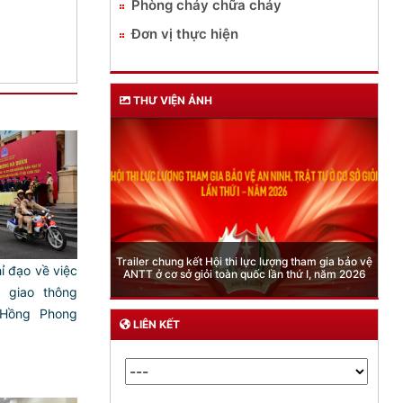
Phòng cháy chữa cháy
Đơn vị thực hiện
THƯ VIỆN ẢNH
Phòng Quản lý xuất nhập cảnh: Hướng dẫn những
quy định mới trong lĩnh vực xuất cảnh, nhập cảnh
 đạo về việc
của công dân việt nam từ ngày 01/7/2026
 giao thông
Hồng Phong
LIÊN KẾT