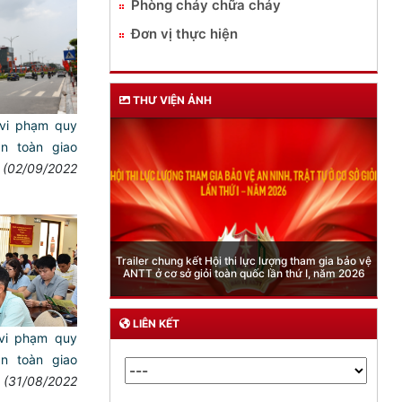
Phòng cháy chữa cháy
Đơn vị thực hiện
THƯ VIỆN ẢNH
 vi phạm quy
 an toàn giao
(02/09/2022
Phòng Quản lý xuất nhập cảnh: Hướng dẫn những
 lượng tham gia bảo vệ
quy định mới trong lĩnh vực xuất cảnh, nhập cảnh
 lần thứ I, năm 2026
của công dân việt nam từ ngày 01/7/2026
LIÊN KẾT
 vi phạm quy
 an toàn giao
(31/08/2022