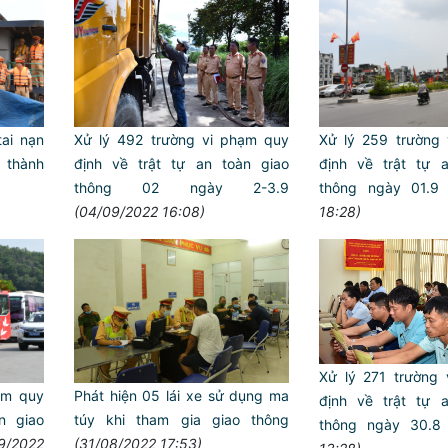
tai nạn
Xử lý 492 trường vi phạm quy
Xử lý 259 trường
 thành
định về trật tự an toàn giao
định về trật tự
thông 02 ngày 2-3.9
thông ngày 01.9
(04/09/2022 16:08)
18:28)
Trailer chung kết Hội thi lực
ANTT ở cơ sở giỏi toàn quốc
Xử lý 271 trường
hạm quy
Phát hiện 05 lái xe sử dụng ma
định về trật tự
̀n giao
túy khi tham gia giao thông
thông ngày 30.8
9/2022
(31/08/2022 17:53)