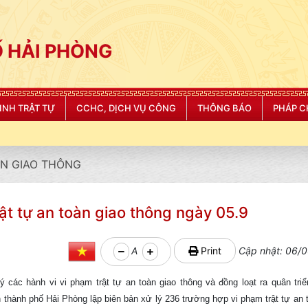
 HẢI PHÒNG
NINH TRẬT TỰ
CCHC, DỊCH VỤ CÔNG
THÔNG BÁO
PHÁP C
N GIAO THÔNG
ật tự an toàn giao thông ngày 05.9
A
Print
Cập nhật: 06/0
 các hành vi vi phạm trật tự an toàn giao thông và đồng loạt ra quân triể
̀nh phố Hải Phòng lập biên bản xử lý 236 trường hợp vi phạm trật tự an 