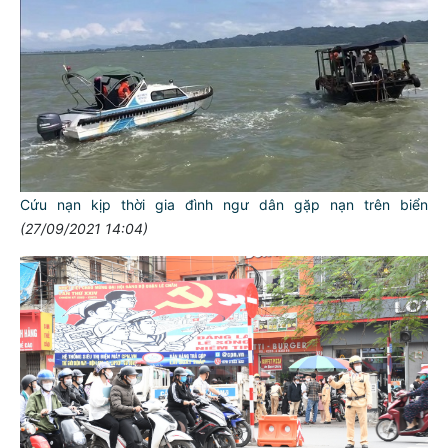
Cứu nạn kịp thời gia đình ngư dân gặp nạn trên biển
(27/09/2021 14:04)
TƯ CÁCH
NGƯỜI CÔNG AN CÁCH MỆNH LÀ:
Đối với tự mình, phải
CẦN, KIỆM, LIÊM, CHÍNH
Đối với đồng sự, phải
THÂN ÁI GIÚP ĐỠ