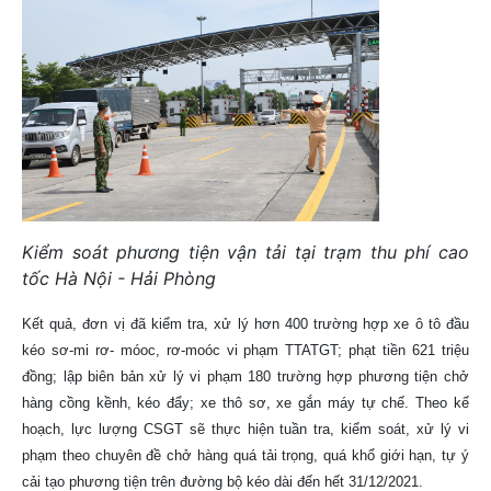
Kiểm soát phương tiện vận tải tại trạm thu phí cao
tốc Hà Nội - Hải Phòng
Kết quả, đơn vị đã kiểm tra, xử lý hơn 400 trường hợp xe ô tô đầu
kéo sơ-mi rơ- móoc, rơ-moóc vi phạm TTATGT; phạt tiền 621 triệu
đồng; lập biên bản xử lý vi phạm 180 trường hợp phương tiện chở
hàng cồng kềnh, kéo đẩy; xe thô sơ, xe gắn máy tự chế.
Theo kế
hoạch, lực lượng CSGT sẽ thực hiện tuần tra, kiểm soát, xử lý vi
phạm theo chuyên đề chở hàng quá tải trọng, quá khổ giới hạn, tự ý
cải tạo phương tiện trên đường bộ kéo dài đến hết 31/12/2021.