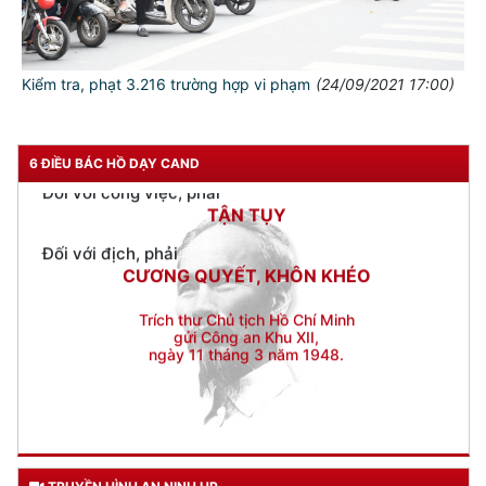
Đối với chính phủ, phải
TUYỆT ĐỐI TRUNG THÀNH
Đối với nhân dân, phải
KÍNH TRỌNG LỄ PHÉP
Kiểm tra, phạt 3.216 trường hợp vi phạm
(24/09/2021 17:00)
Đối với công việc, phải
TẬN TỤY
6 ĐIỀU BÁC HỒ DẠY CAND
Đối với địch, phải
CƯƠNG QUYẾT, KHÔN KHÉO
Trích thư Chủ tịch Hồ Chí Minh
gửi Công an Khu XII,
ngày 11 tháng 3 năm 1948.