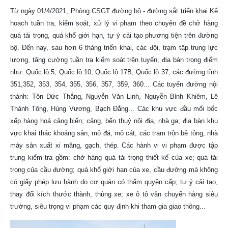
Từ ngày 01/4/2021, Phòng CSGT đường bộ - đường sắt triển khai Kế
hoạch tuần tra, kiểm soát, xử lý vi phạm theo chuyên đề chở hàng
quá tải trọng, quá khổ giới hạn, tự ý cải tạo phương tiện trên đường
bộ. Đến nay, sau hơn 6 tháng triển khai, các đội, trạm tập trung lực
lượng, tăng cường tuần tra kiểm soát trên tuyến, địa bàn trọng điểm
như: Quốc lộ 5, Quốc lộ 10, Quốc lộ 17B, Quốc lộ 37; các đường tỉnh
351,352, 353, 354, 355, 356, 357, 359, 360... Các tuyến đường nội
thành: Tôn Đức Thắng, Nguyễn Văn Linh, Nguyễn Bỉnh Khiêm, Lê
Thánh Tông, Hùng Vương, Bạch Đằng... Các khu vực đầu mối bốc
xếp hàng hoá cảng biển; cảng, bến thuỷ nội địa, nhà ga; địa bàn khu
vực khai thác khoáng sản, mỏ đá, mỏ cát, các trạm trộn bê tông, nhà
máy sản xuất xi măng, gạch, thép. Các hành vi vi phạm được tập
trung kiểm tra gồm: chở hàng quá tải trọng thiết kế của xe; quá tải
trọng của cầu đường; quá khổ giới hạn của xe, cầu đường mà không
có giấy phép lưu hành do cơ quán có thẩm quyền cấp; tự ý cải tạo,
thay đổi kích thước thành, thùng xe; xe ô tô vận chuyển hàng siêu
trường, siêu trọng vi phạm các quy định khi tham gia giao thông...