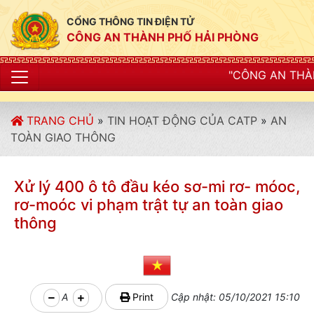
CỔNG THÔNG TIN ĐIỆN TỬ
CÔNG AN THÀNH PHỐ HẢI PHÒNG
"CÔNG AN THÀNH PHỐ HẢI PHÒN
TRANG CHỦ
»
TIN HOẠT ĐỘNG CỦA CATP
»
AN
TOÀN GIAO THÔNG
Xử lý 400 ô tô đầu kéo sơ-mi rơ- móoc,
rơ-moóc vi phạm trật tự an toàn giao
thông
A
Print
Cập nhật: 05/10/2021 15:10