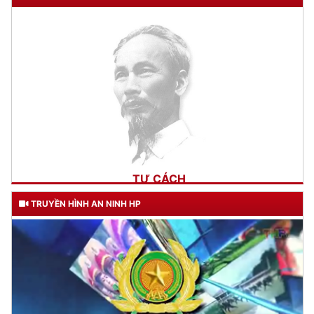
TƯ CÁCH
NGƯỜI CÔNG AN CÁCH MỆNH LÀ:
Đối với tự mình, phải
CẦN, KIỆM, LIÊM, CHÍNH
TRUYỀN HÌNH AN NINH HP
Đối với đồng sự, phải
THÂN ÁI GIÚP ĐỠ
Đối với chính phủ, phải
TUYỆT ĐỐI TRUNG THÀNH
Đối với nhân dân, phải
KÍNH TRỌNG LỄ PHÉP