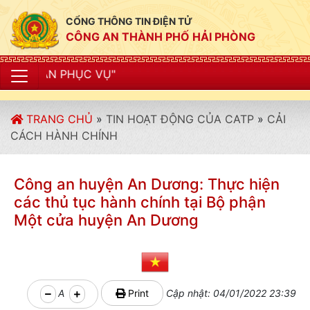
CỔNG THÔNG TIN ĐIỆN TỬ
CÔNG AN THÀNH PHỐ HẢI PHÒNG
"CÔ
TRANG CHỦ
»
TIN HOẠT ĐỘNG CỦA CATP
»
CẢI
CÁCH HÀNH CHÍNH
Công an huyện An Dương: Thực hiện
các thủ tục hành chính tại Bộ phận
Một cửa huyện An Dương
A
Print
Cập nhật: 04/01/2022 23:39