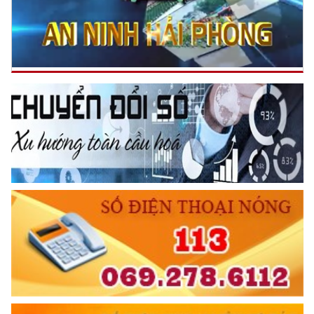
Đối với công việc, phải
TẬN TỤY
Đối với địch, phải
CƯƠNG QUYẾT, KHÔN KHÉO
Trích thư Chủ tịch Hồ Chí Minh
gửi Công an Khu XII,
ngày 11 tháng 3 năm 1948.