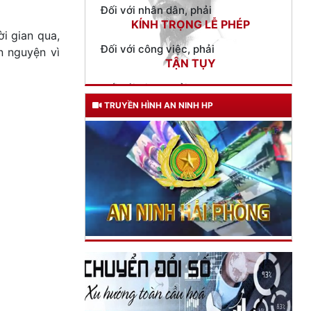
Đối với công việc, phải
TẬN TỤY
i gian qua,
Đối với địch, phải
 nguyện vì
CƯƠNG QUYẾT, KHÔN KHÉO
Trích thư Chủ tịch Hồ Chí Minh
gửi Công an Khu XII,
TRUYỀN HÌNH AN NINH HP
ngày 11 tháng 3 năm 1948.