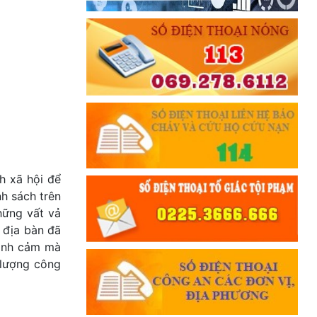
h xã hội để
h sách trên
hững vất vả
 địa bàn đã
tình cảm mà
 lượng công