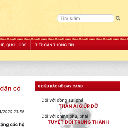
HẾ, QLKH, CĐS
TIẾP CẬN THÔNG TIN
TƯ CÁCH
NGƯỜI CÔNG AN CÁCH MỆNH LÀ:
Đối với tự mình, phải
CẦN, KIỆM, LIÊM, CHÍNH
Đối với đồng sự, phải
6 ĐIỀU BÁC HỒ DẠY CAND
 dân có
THÂN ÁI GIÚP ĐỠ
Đối với chính phủ, phải
TUYỆT ĐỐI TRUNG THÀNH
4/2020 23:55
Đối với nhân dân, phải
KÍNH TRỌNG LỄ PHÉP
tặng các hộ