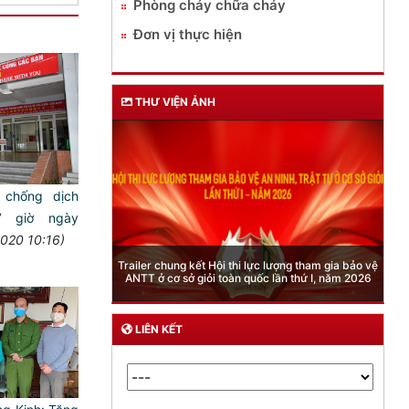
Phòng cháy chữa cháy
Đơn vị thực hiện
THƯ VIỆN ẢNH
 chống dịch
7 giờ ngày
2020 10:16)
Phòng Quản lý xuất nhập cảnh: Hướng dẫn những
quy định mới trong lĩnh vực xuất cảnh, nhập cảnh
của công dân việt nam từ ngày 01/7/2026
LIÊN KẾT