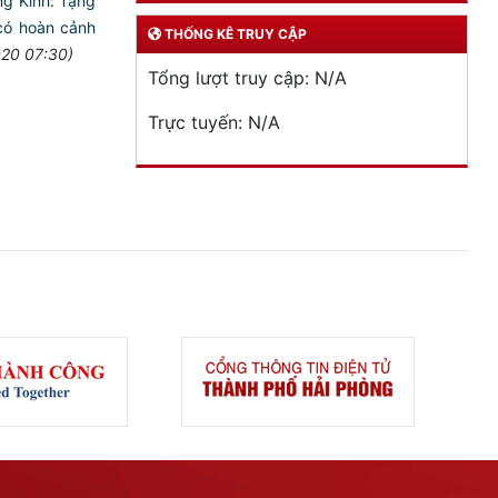
g Kinh: Tặng
có hoàn cảnh
THỐNG KÊ TRUY CẬP
020 07:30)
Tổng lượt truy cập:
N/A
Trực tuyến:
N/A