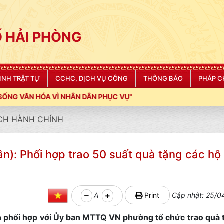
 HẢI PHÒNG
NINH TRẬT TỰ
CCHC, DỊCH VỤ CÔNG
THÔNG BÁO
PHÁP C
N DÂN PHỤC VỤ"
CH HÀNH CHÍNH
): Phối hợp trao 50 suất quà tặng các hộ
A
Print
Cập nhật: 25/0
 phối hợp với Ủy ban MTTQ VN phường tổ chức trao quà 