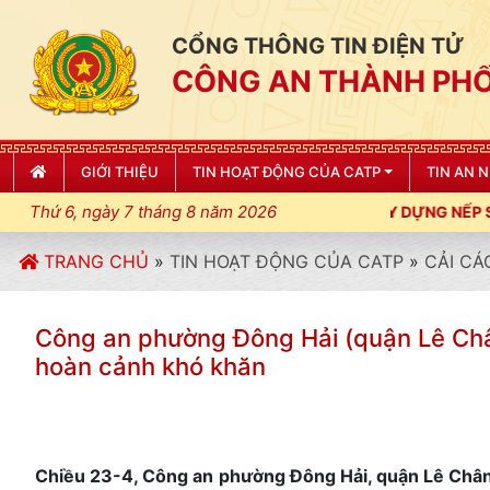
CỔNG THÔNG TIN ĐIỆN TỬ
CÔNG AN THÀNH PHỐ
GIỚI THIỆU
TIN HOẠT ĐỘNG CỦA CATP
TIN AN 
Thứ 6, ngày 7 tháng 8 năm 2026
T, KỶ CƯƠNG, ĐIỀU LỆNH; XÂY DỰNG NẾP SỐNG VĂN HÓA VÌ NHÂ
TRANG CHỦ
»
TIN HOẠT ĐỘNG CỦA CATP
»
CẢI CÁ
Công an phường Đông Hải (quận Lê Chân
hoàn cảnh khó khăn
Chiều 23-4, Công an phường Đông Hải, quận Lê Chân