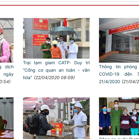
Trại tạm giam CATP: Duy trì
g dịch
Thông tin phòng
“Cổng cơ quan an toàn - văn
 ngày
COVID-19 đến 
hóa"
(22/04/2020 08:09)
0:54)
21/4/2020
(21/04/