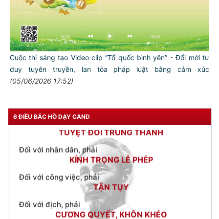
TƯ CÁCH
NGƯỜI CÔNG AN CÁCH MỆNH LÀ:
Đối với tự mình, phải
CẦN, KIỆM, LIÊM, CHÍNH
Cuộc thi sáng tạo Video clip “Tổ quốc bình yên” - Đổi mới tư
Đối với đồng sự, phải
duy tuyên truyền, lan tỏa pháp luật bằng cảm xúc
THÂN ÁI GIÚP ĐỠ
(05/06/2026 17:52)
Đối với chính phủ, phải
TUYỆT ĐỐI TRUNG THÀNH
6 ĐIỀU BÁC HỒ DẠY CAND
Đối với nhân dân, phải
KÍNH TRỌNG LỄ PHÉP
Đối với công việc, phải
TẬN TỤY
Đối với địch, phải
CƯƠNG QUYẾT, KHÔN KHÉO
Trích thư Chủ tịch Hồ Chí Minh
gửi Công an Khu XII,
ngày 11 tháng 3 năm 1948.