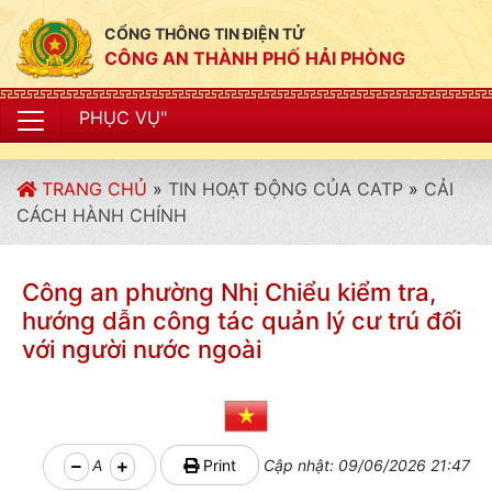
CỔNG THÔNG TIN ĐIỆN TỬ
CÔNG AN THÀNH PHỐ HẢI PHÒNG
"CÔN
TRANG CHỦ
»
TIN HOẠT ĐỘNG CỦA CATP
»
CẢI
CÁCH HÀNH CHÍNH
Công an phường Nhị Chiểu kiểm tra,
hướng dẫn công tác quản lý cư trú đối
với người nước ngoài
A
Print
Cập nhật: 09/06/2026 21:47