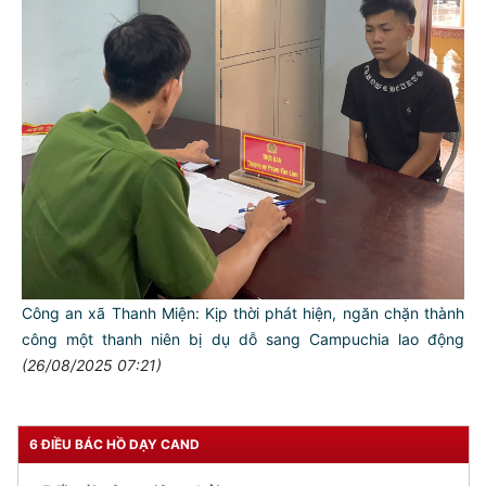
TƯ CÁCH
NGƯỜI CÔNG AN CÁCH MỆNH LÀ:
Đối với tự mình, phải
CẦN, KIỆM, LIÊM, CHÍNH
Đối với đồng sự, phải
THÂN ÁI GIÚP ĐỠ
Đối với chính phủ, phải
TUYỆT ĐỐI TRUNG THÀNH
Công an xã Thanh Miện: Kịp thời phát hiện, ngăn chặn thành
công một thanh niên bị dụ dỗ sang Campuchia lao động
Đối với nhân dân, phải
(26/08/2025 07:21)
KÍNH TRỌNG LỄ PHÉP
Đối với công việc, phải
TẬN TỤY
6 ĐIỀU BÁC HỒ DẠY CAND
Đối với địch, phải