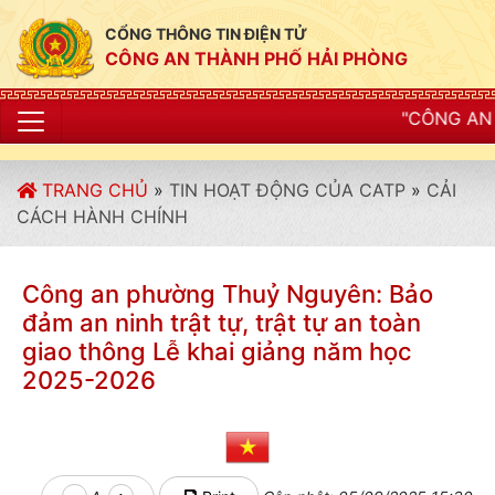
CỔNG THÔNG TIN ĐIỆN TỬ
CÔNG AN THÀNH PHỐ HẢI PHÒNG
"CÔNG AN THÀNH PHỐ HẢI PH
TRANG CHỦ
»
TIN HOẠT ĐỘNG CỦA CATP
»
CẢI
CÁCH HÀNH CHÍNH
Công an phường Thuỷ Nguyên: Bảo
đảm an ninh trật tự, trật tự an toàn
giao thông Lễ khai giảng năm học
2025-2026