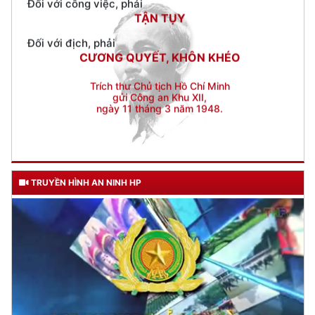
CƯƠNG QUYẾT, KHÔN KHÉO
Trích thư Chủ tịch Hồ Chí Minh
gửi Công an Khu XII,
ngày 11 tháng 3 năm 1948.
TRUYỀN HÌNH AN NINH HP