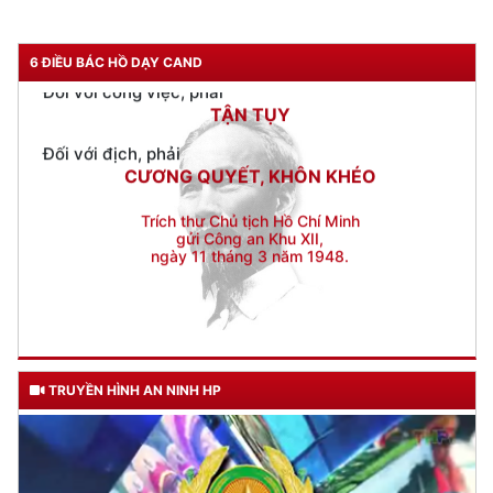
Đối với công việc, phải
TẬN TỤY
6 ĐIỀU BÁC HỒ DẠY CAND
Đối với địch, phải
CƯƠNG QUYẾT, KHÔN KHÉO
Trích thư Chủ tịch Hồ Chí Minh
gửi Công an Khu XII,
ngày 11 tháng 3 năm 1948.
TRUYỀN HÌNH AN NINH HP