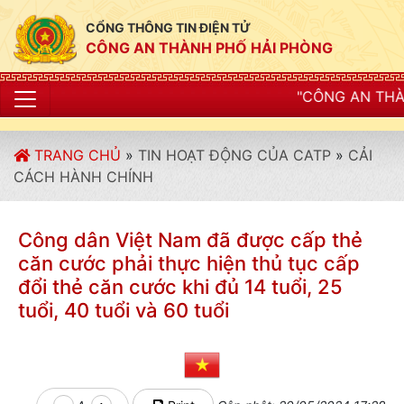
CỔNG THÔNG TIN ĐIỆN TỬ
CÔNG AN THÀNH PHỐ HẢI PHÒNG
"CÔNG AN THÀNH PHỐ HẢI PHÒNG
TRANG CHỦ
»
TIN HOẠT ĐỘNG CỦA CATP
»
CẢI
CÁCH HÀNH CHÍNH
Công dân Việt Nam đã được cấp thẻ
căn cước phải thực hiện thủ tục cấp
đổi thẻ căn cước khi đủ 14 tuổi, 25
tuổi, 40 tuổi và 60 tuổi