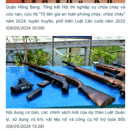
Quận Hồng Bàng: Tổng kết Hội thi nghiệp vụ chữa cháy và
cứu nạn, cứu hộ “Tổ liên gia an toàn phòng cháy, chữa cháy”
năm 2024; tuyên truyền, phổ biến Luật Căn cước năm 2023
(09/05/2024 10:09)
TƯ CÁCH
NGƯỜI CÔNG AN CÁCH MỆNH LÀ:
Đối với tự mình, phải
CẦN, KIỆM, LIÊM, CHÍNH
Đối với đồng sự, phải
THÂN ÁI GIÚP ĐỠ
Đối với chính phủ, phải
TUYỆT ĐỐI TRUNG THÀNH
Nội dung cơ bản, các chính sách mới của dự thảo Luật Quản
Đối với nhân dân, phải
lý, sử dụng vũ khí, vật liệu nổ và công cụ hỗ trợ (sửa đổi)
KÍNH TRỌNG LỄ PHÉP
(08/05/2024 13:28)