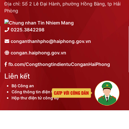
Địa chỉ: Số 2 Lê Đại Hành, phường Hồng Bàng, tp Hải
Phòng
0225.3842298
conganthanhpho@haiphong.gov.vn
congan.haiphong.gov.vn
fb.com/CongthongtindientuConganHaiPhong
Liên kết
Bộ Công an
Cổng thông tin điện tử thành phố
Hộp thư điện tử công vụ
©
2026 Bản quyền nội dung thuộc Công an thành phố