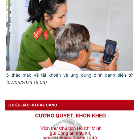
CẦN, KIỆM, LIÊM, CHÍNH
Đối với đồng sự, phải
THÂN ÁI GIÚP ĐỠ
Đối với chính phủ, phải
TUYỆT ĐỐI TRUNG THÀNH
Đối với nhân dân, phải
KÍNH TRỌNG LỄ PHÉP
Đối với công việc, phải
TẬN TỤY
5 thắc mắc về tài khoản và ứng dụng định danh điện tử
(07/05/2023 15:03)
Đối với địch, phải
CƯƠNG QUYẾT, KHÔN KHÉO
Trích thư Chủ tịch Hồ Chí Minh
6 ĐIỀU BÁC HỒ DẠY CAND
gửi Công an Khu XII,
ngày 11 tháng 3 năm 1948.