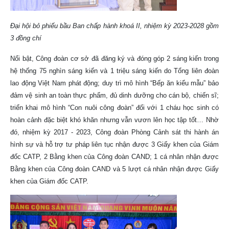
Đại hội bỏ phiếu bầu Ban chấp hành khoá II, nhiệm kỳ 2023-2028 gồm
3 đồng chí
Nổi bật, Công đoàn cơ sở đã đăng ký và đóng góp 2 sáng kiến trong
hệ thống 75 nghìn sáng kiến và 1 triệu sáng kiến do Tổng liên đoàn
lao động Việt Nam phát động; duy trì mô hình “Bếp ăn kiểu mẫu” bảo
đảm vệ sinh an toàn thực phẩm, đủ dinh dưỡng cho cán bộ, chiến sĩ;
triển khai mô hình “Con nuôi công đoàn” đối với 1 cháu học sinh có
hoàn cảnh đặc biệt khó khăn nhưng vẫn vươn lên học tập tốt… Nhờ
đó, nhiệm kỳ 2017 - 2023, Công đoàn Phòng Cảnh sát thi hành án
hình sự và hỗ trợ tư pháp liên tục nhận được 3 Giấy khen của Giám
đốc CATP, 2 Bằng khen của Công đoàn CAND; 1 cá nhân nhận được
Bằng khen của Công đoàn CAND và 5 lượt cá nhân nhận được Giấy
khen của Giám đốc CATP.