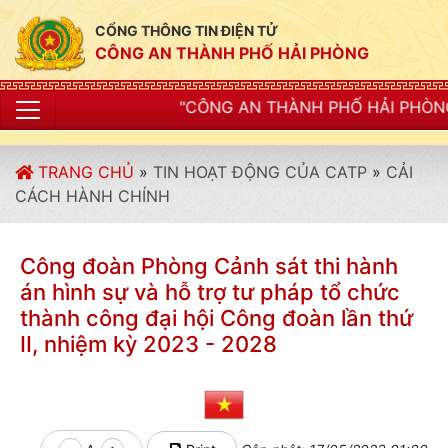
CỔNG THÔNG TIN ĐIỆN TỬ
CÔNG AN THÀNH PHỐ HẢI PHÒNG
"CÔNG AN THÀNH PHỐ HẢI PHÒNG SIẾT CHẶT KỶ LUẬ
TRANG CHỦ
»
TIN HOẠT ĐỘNG CỦA CATP
»
CẢI
CÁCH HÀNH CHÍNH
Công đoàn Phòng Cảnh sát thi hành
án hình sự và hỗ trợ tư pháp tổ chức
thành công đại hội Công đoàn lần thứ
II, nhiệm kỳ 2023 - 2028