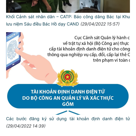
Khối Cảnh sát nhân dân – CATP: Báo công dâng Bác tại Khu
lưu niệm Sáu điều Bác Hồ dạy CAND
(29/04/2022 15:57)
TƯ CÁCH
NGƯỜI CÔNG AN CÁCH MỆNH LÀ:
Đối với tự mình, phải
CẦN, KIỆM, LIÊM, CHÍNH
Đối với đồng sự, phải
THÂN ÁI GIÚP ĐỠ
Đối với chính phủ, phải
TUYỆT ĐỐI TRUNG THÀNH
Các bước đăng ký sử dụng tài khoản định danh điện tử
Đối với nhân dân, phải
(29/04/2022 14:39)
KÍNH TRỌNG LỄ PHÉP