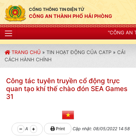
CỔNG THÔNG TIN ĐIỆN TỬ
CÔNG AN THÀNH PHỐ HẢI PHÒNG
"CÔNG AN THÀNH PHỐ HẢI PH
TRANG CHỦ
»
TIN HOẠT ĐỘNG CỦA CATP
»
CẢI
CÁCH HÀNH CHÍNH
Công tác tuyên truyền cổ động trực
quan tạo khí thế chào đón SEA Games
31
A
Print
Cập nhật: 08/05/2022 14:58