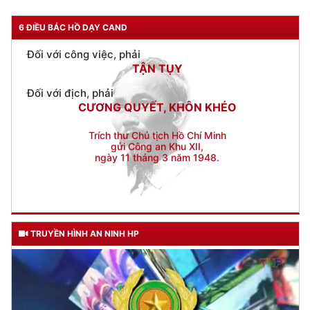
Đối với công việc, phải
TẬN TỤY
6 ĐIỀU BÁC HỒ DẠY CAND
Đối với địch, phải
CƯƠNG QUYẾT, KHÔN KHÉO
Trích thư Chủ tịch Hồ Chí Minh
gửi Công an Khu XII,
ngày 11 tháng 3 năm 1948.
TRUYỀN HÌNH AN NINH HP