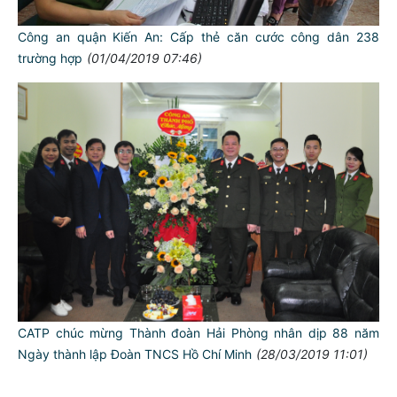
Công an quận Kiến An: Cấp thẻ căn cước công dân 238
trường hợp
(01/04/2019 07:46)
TƯ CÁCH
NGƯỜI CÔNG AN CÁCH MỆNH LÀ:
Đối với tự mình, phải
CẦN, KIỆM, LIÊM, CHÍNH
Đối với đồng sự, phải
THÂN ÁI GIÚP ĐỠ
Đối với chính phủ, phải
CATP chúc mừng Thành đoàn Hải Phòng nhân dịp 88 năm
TUYỆT ĐỐI TRUNG THÀNH
Ngày thành lập Đoàn TNCS Hồ Chí Minh
(28/03/2019 11:01)
Đối với nhân dân, phải
KÍNH TRỌNG LỄ PHÉP