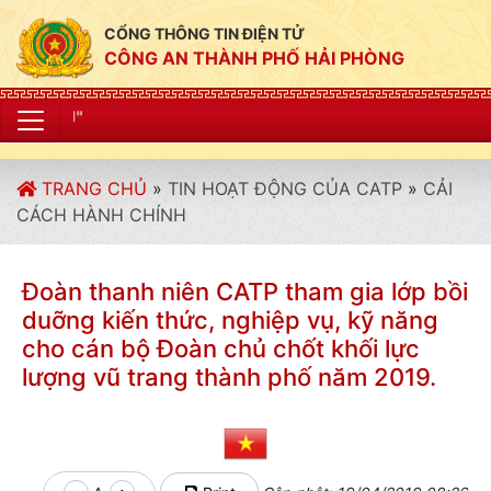
CỔNG THÔNG TIN ĐIỆN TỬ
CÔNG AN THÀNH PHỐ HẢI PHÒNG
"CÔNG AN THÀNH PH
TRANG CHỦ
»
TIN HOẠT ĐỘNG CỦA CATP
»
CẢI
CÁCH HÀNH CHÍNH
Đoàn thanh niên CATP tham gia lớp bồi
duỡng kiến thức, nghiệp vụ, kỹ năng
cho cán bộ Đoàn chủ chốt khối lực
lượng vũ trang thành phố năm 2019.