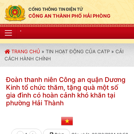
CỔNG THÔNG TIN ĐIỆN TỬ
CÔNG AN THÀNH PHỐ HẢI PHÒNG
"CÔNG AN THÀ
TRANG CHỦ
»
TIN HOẠT ĐỘNG CỦA CATP
»
CẢI
CÁCH HÀNH CHÍNH
Đoàn thanh niên Công an quận Dương
Kinh tổ chức thăm, tặng quà một số
gia đình có hoàn cảnh khó khăn tại
phường Hải Thành