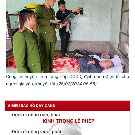
TƯ CÁCH
NGƯỜI CÔNG AN CÁCH MỆNH LÀ:
Đối với tự mình, phải
CẦN, KIỆM, LIÊM, CHÍNH
Đối với đồng sự, phải
THÂN ÁI GIÚP ĐỠ
Công an huyện Tiên Lãng cấp CCCD, định danh điện tử cho
Đối với chính phủ, phải
người già yếu, khuyết tật
(26/02/2024 06:55)
TUYỆT ĐỐI TRUNG THÀNH
Đối với nhân dân, phải
KÍNH TRỌNG LỄ PHÉP
6 ĐIỀU BÁC HỒ DẠY CAND
Đối với công việc, phải
TẬN TỤY
Đối với địch, phải