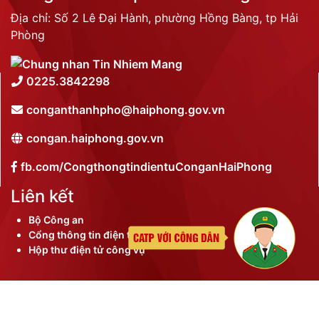
Địa chỉ: Số 2 Lê Đại Hành, phường Hồng Bàng, tp Hải
Phòng
0225.3842298
conganthanhpho@haiphong.gov.vn
congan.haiphong.gov.vn
fb.com/CongthongtindientuConganHaiPhong
Liên kết
Bộ Công an
Cổng thông tin điện tử thành phố
Hộp thư điện tử công vụ
©
2026 Bản quyền nội dung thuộc Công an thành phố