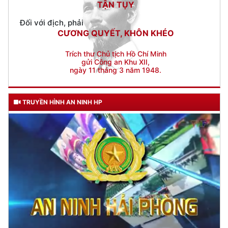
CƯƠNG QUYẾT, KHÔN KHÉO
Trích thư Chủ tịch Hồ Chí Minh
gửi Công an Khu XII,
ngày 11 tháng 3 năm 1948.
TRUYỀN HÌNH AN NINH HP