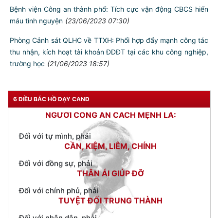
Bệnh viện Công an thành phố: Tích cực vận động CBCS hiến
máu tình nguyện
(23/06/2023 07:30)
Phòng Cảnh sát QLHC về TTXH: Phối hợp đẩy mạnh công tác
thu nhận, kích hoạt tài khoản ĐDĐT tại các khu công nghiệp,
trường học
(21/06/2023 18:57)
TƯ CÁCH
NGƯỜI CÔNG AN CÁCH MỆNH LÀ:
6 ĐIỀU BÁC HỒ DẠY CAND
Đối với tự mình, phải
CẦN, KIỆM, LIÊM, CHÍNH
Đối với đồng sự, phải
THÂN ÁI GIÚP ĐỠ
Đối với chính phủ, phải
TUYỆT ĐỐI TRUNG THÀNH
Đối với nhân dân, phải
KÍNH TRỌNG LỄ PHÉP