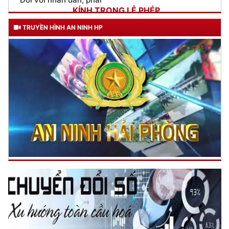
Đối với công việc, phải
TẬN TỤY
TRUYỀN HÌNH AN NINH HP
Đối với địch, phải
CƯƠNG QUYẾT, KHÔN KHÉO
Trích thư Chủ tịch Hồ Chí Minh
gửi Công an Khu XII,
ngày 11 tháng 3 năm 1948.