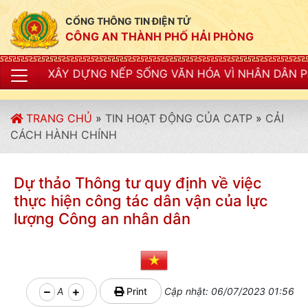
CỔNG THÔNG TIN ĐIỆN TỬ
CÔNG AN THÀNH PHỐ HẢI PHÒNG
XÂY DỰNG NẾP SỐNG VĂN HÓA VÌ NHÂN DÂN PHỤC VỤ"
TRANG CHỦ
»
TIN HOẠT ĐỘNG CỦA CATP
»
CẢI
CÁCH HÀNH CHÍNH
Dự thảo Thông tư quy định về việc
thực hiện công tác dân vận của lực
lượng Công an nhân dân
A
Print
Cập nhật: 06/07/2023 01:56