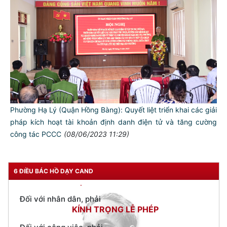
TƯ CÁCH
NGƯỜI CÔNG AN CÁCH MỆNH LÀ:
Đối với tự mình, phải
CẦN, KIỆM, LIÊM, CHÍNH
Phường Hạ Lý (Quận Hồng Bàng): Quyết liệt triển khai các giải
Đối với đồng sự, phải
pháp kích hoạt tài khoản định danh điện tử và tăng cường
THÂN ÁI GIÚP ĐỠ
công tác PCCC
(08/06/2023 11:29)
Đối với chính phủ, phải
TUYỆT ĐỐI TRUNG THÀNH
Đối với nhân dân, phải
6 ĐIỀU BÁC HỒ DẠY CAND
KÍNH TRỌNG LỄ PHÉP
Đối với công việc, phải
TẬN TỤY
Đối với địch, phải