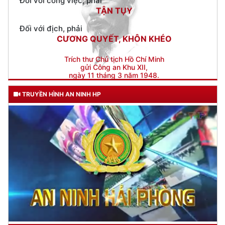
CƯƠNG QUYẾT, KHÔN KHÉO
Trích thư Chủ tịch Hồ Chí Minh
gửi Công an Khu XII,
ngày 11 tháng 3 năm 1948.
TRUYỀN HÌNH AN NINH HP