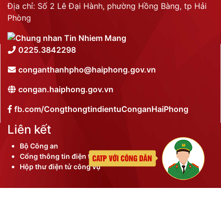
Địa chỉ: Số 2 Lê Đại Hành, phường Hồng Bàng, tp Hải
Phòng
0225.3842298
conganthanhpho@haiphong.gov.vn
congan.haiphong.gov.vn
fb.com/CongthongtindientuConganHaiPhong
Liên kết
Bộ Công an
Cổng thông tin điện tử thành phố
Hộp thư điện tử công vụ
©
2026 Bản quyền nội dung thuộc Công an thành phố