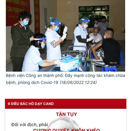
TƯ CÁCH
NGƯỜI CÔNG AN CÁCH MỆNH LÀ:
Đối với tự mình, phải
CẦN, KIỆM, LIÊM, CHÍNH
Đối với đồng sự, phải
THÂN ÁI GIÚP ĐỠ
Đối với chính phủ, phải
TUYỆT ĐỐI TRUNG THÀNH
Đối với nhân dân, phải
KÍNH TRỌNG LỄ PHÉP
Bệnh viện Công an thành phố: Đẩy mạnh công tác khám chữa
bệnh, phòng dịch Covid-19
(18/06/2022 12:24)
Đối với công việc, phải
TẬN TỤY
Đối với địch, phải
6 ĐIỀU BÁC HỒ DẠY CAND
CƯƠNG QUYẾT, KHÔN KHÉO
Trích thư Chủ tịch Hồ Chí Minh
gửi Công an Khu XII,
ngày 11 tháng 3 năm 1948.