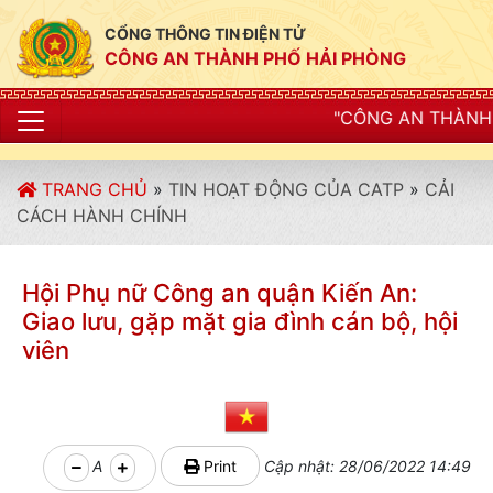
CỔNG THÔNG TIN ĐIỆN TỬ
CÔNG AN THÀNH PHỐ HẢI PHÒNG
"CÔNG AN THÀNH PHỐ HẢI PHÒNG SIẾ
TRANG CHỦ
»
TIN HOẠT ĐỘNG CỦA CATP
»
CẢI
CÁCH HÀNH CHÍNH
Hội Phụ nữ Công an quận Kiến An:
Giao lưu, gặp mặt gia đình cán bộ, hội
viên
A
Print
Cập nhật: 28/06/2022 14:49