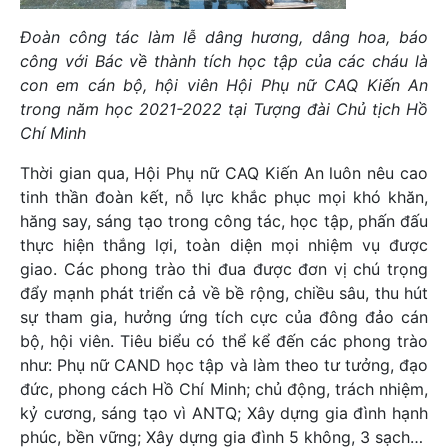
Đoàn công tác làm lễ dâng hương, dâng hoa, báo
công với Bác về thành tích học tập của các cháu là
con em cán bộ, hội viên Hội Phụ nữ CAQ Kiến An
trong năm học 2021-2022 tại Tượng đài Chủ tịch Hồ
Chí Minh
Thời gian qua, Hội Phụ nữ CAQ Kiến An luôn nêu cao
tinh thần đoàn kết, nỗ lực khắc phục mọi khó khăn,
hăng say, sáng tạo trong công tác, học tập, phấn đấu
thực hiện thắng lợi, toàn diện mọi nhiệm vụ được
giao. Các phong trào thi đua được đơn vị chú trọng
đẩy mạnh phát triển cả về bề rộng, chiều sâu, thu hút
sự tham gia, hưởng ứng tích cực của đông đảo cán
bộ, hội viên. Tiêu biểu có thể kể đến các phong trào
như: Phụ nữ CAND học tập và làm theo tư tưởng, đạo
đức, phong cách Hồ Chí Minh; chủ động, trách nhiệm,
kỷ cương, sáng tạo vì ANTQ; Xây dựng gia đình hạnh
phúc, bền vững; Xây dựng gia đình 5 không, 3 sạch…