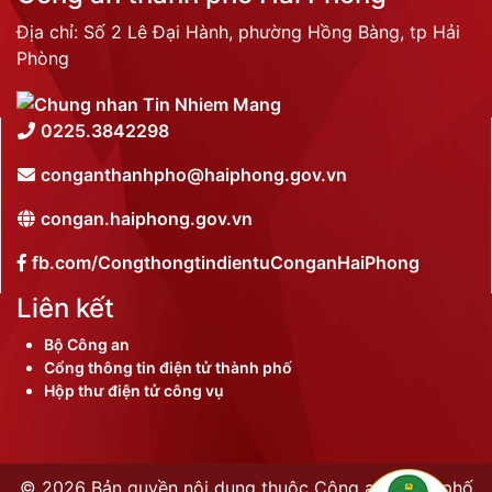
Địa chỉ: Số 2 Lê Đại Hành, phường Hồng Bàng, tp Hải
Phòng
0225.3842298
conganthanhpho@haiphong.gov.vn
congan.haiphong.gov.vn
fb.com/CongthongtindientuConganHaiPhong
Liên kết
Bộ Công an
Cổng thông tin điện tử thành phố
Hộp thư điện tử công vụ
©
2026 Bản quyền nội dung thuộc Công an thành phố