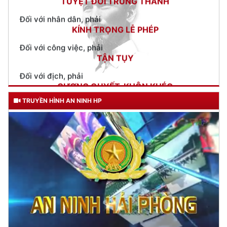
KÍNH TRỌNG LỄ PHÉP
Đối với công việc, phải
TẬN TỤY
Đối với địch, phải
CƯƠNG QUYẾT, KHÔN KHÉO
Trích thư Chủ tịch Hồ Chí Minh
gửi Công an Khu XII,
ngày 11 tháng 3 năm 1948.
TRUYỀN HÌNH AN NINH HP