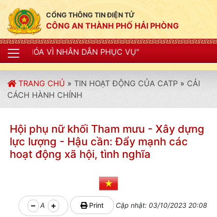
CỔNG THÔNG TIN ĐIỆN TỬ
CÔNG AN THÀNH PHỐ HẢI PHÒNG
 NHÂN DÂN PHỤC VỤ"
TRANG CHỦ
»
TIN HOẠT ĐỘNG CỦA CATP
»
CẢI
CÁCH HÀNH CHÍNH
Hội phụ nữ khối Tham mưu - Xây dựng
lực lượng - Hậu cần: Đẩy mạnh các
hoạt động xã hội, tình nghĩa
A
Print
Cập nhật: 03/10/2023 20:08