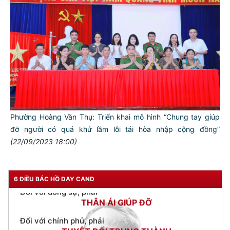
TƯ CÁCH
NGƯỜI CÔNG AN CÁCH MỆNH LÀ:
Phường Hoàng Văn Thụ: Triển khai mô hình “Chung tay giúp
đỡ người có quá khứ lầm lỗi tái hòa nhập cộng đồng”
Đối với tự mình, phải
(22/09/2023 18:00)
CẦN, KIỆM, LIÊM, CHÍNH
Đối với đồng sự, phải
THÂN ÁI GIÚP ĐỠ
6 ĐIỀU BÁC HỒ DẠY CAND
Đối với chính phủ, phải
TUYỆT ĐỐI TRUNG THÀNH
Đối với nhân dân, phải