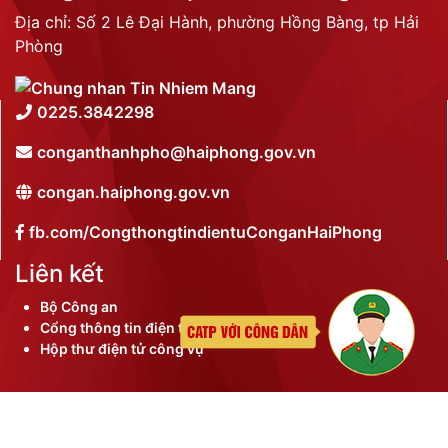
Địa chỉ: Số 2 Lê Đại Hành, phường Hồng Bàng, tp Hải
Phòng
0225.3842298
conganthanhpho@haiphong.gov.vn
congan.haiphong.gov.vn
fb.com/CongthongtindientuConganHaiPhong
Liên kết
Bộ Công an
Cổng thông tin điện tử thành phố
Hộp thư điện tử công vụ
©
2026 Bản quyền nội dung thuộc Công an thành phố