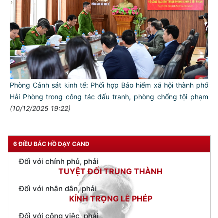
TƯ CÁCH
NGƯỜI CÔNG AN CÁCH MỆNH LÀ:
Đối với tự mình, phải
Phòng Cảnh sát kinh tế: Phối hợp Bảo hiểm xã hội thành phố
CẦN, KIỆM, LIÊM, CHÍNH
Hải Phòng trong công tác đấu tranh, phòng chống tội phạm
Đối với đồng sự, phải
(10/12/2025 19:22)
THÂN ÁI GIÚP ĐỠ
Đối với chính phủ, phải
TUYỆT ĐỐI TRUNG THÀNH
6 ĐIỀU BÁC HỒ DẠY CAND
Đối với nhân dân, phải
KÍNH TRỌNG LỄ PHÉP
Đối với công việc, phải
TẬN TỤY
Đối với địch, phải