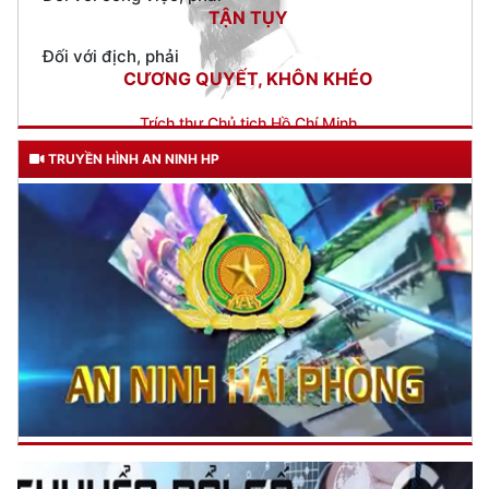
CƯƠNG QUYẾT, KHÔN KHÉO
Trích thư Chủ tịch Hồ Chí Minh
gửi Công an Khu XII,
ngày 11 tháng 3 năm 1948.
TRUYỀN HÌNH AN NINH HP