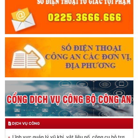
DỊCH VỤ CÔNG
Lĩnh vực quản lý vũ khí, vật liệu nổ, công cụ hỗ trợ