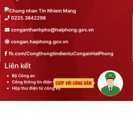
0225.3842298
conganthanhpho@haiphong.gov.vn
congan.haiphong.gov.vn
fb.com/CongthongtindientuConganHaiPhong
Liên kết
Bộ Công an
Cổng thông tin điện tử thành phố
Hộp thư điện tử công vụ
©
2026 Bản quyền nội dung thuộc Công an thành phố
Hải Phòng