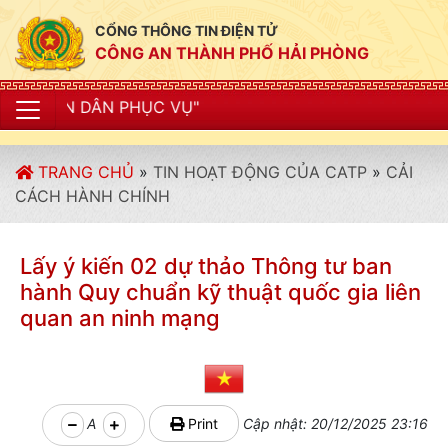
CỔNG THÔNG TIN ĐIỆN TỬ
CÔNG AN THÀNH PHỐ HẢI PHÒNG
 PHỤC VỤ"
TRANG CHỦ
»
TIN HOẠT ĐỘNG CỦA CATP
»
CẢI
CÁCH HÀNH CHÍNH
Lấy ý kiến 02 dự thảo Thông tư ban
hành Quy chuẩn kỹ thuật quốc gia liên
quan an ninh mạng
A
Print
Cập nhật: 20/12/2025 23:16