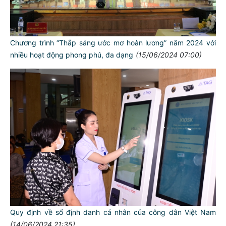
Chương trình “Thắp sáng ước mơ hoàn lương” năm 2024 với
nhiều hoạt động phong phú, đa dạng
(15/06/2024 07:00)
TƯ CÁCH
NGƯỜI CÔNG AN CÁCH MỆNH LÀ:
Đối với tự mình, phải
CẦN, KIỆM, LIÊM, CHÍNH
Đối với đồng sự, phải
THÂN ÁI GIÚP ĐỠ
Đối với chính phủ, phải
Quy định về số định danh cá nhân của công dân Việt Nam
TUYỆT ĐỐI TRUNG THÀNH
(14/06/2024 21:35)