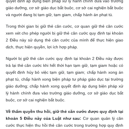
quyết định áp dụng biện pháp xử lý hành chính đưa vào trường
giáo dưỡng, cơ sở giáo dục bắt buộc, cơ sở cai nghiện bắt buộc
và người đang bị tạm giữ, tạm giam, chấp hành án phạt tù.
Trong thời gian bị giữ thẻ căn cước, cơ quan giữ thẻ căn cước
xem xét cho phép người bị giữ thẻ căn cước quy định tại khoản
2 Điều này sử dụng thẻ căn cước của mình để thực hiện giao
dịch, thực hiện quyền, lợi ích hợp pháp.
Người bị giữ thẻ căn cước quy định tại khoản 2 Điều này được
trả lại thẻ căn cước khi hết thời hạn tạm giữ, tạm giam hoặc có
quyết định hủy bỏ việc tạm giữ, tạm giam; chấp hành xong án
phạt tù, chấp hành xong biện pháp tư pháp giáo dục tại trường
giáo dưỡng; chấp hành xong quyết định áp dụng biện pháp xử
lý hành chính đưa vào trường giáo dưỡng, cơ sở giáo dục bắt
buộc, cơ sở cai nghiện bắt buộc.
Về thẩm quyền thu hồi, giữ thẻ căn cước được quy định tại
khoản 5 Điều này của Luật như sau:
Cơ quan quản lý căn
cước thực hiện thu hồi thẻ căn cước trong trường hợp quy định