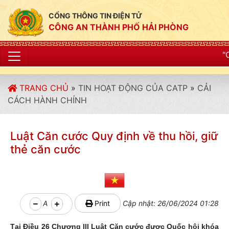
CỔNG THÔNG TIN ĐIỆN TỬ
CÔNG AN THÀNH PHỐ HẢI PHÒNG
"CÔNG AN THÀNH P
TRANG CHỦ
»
TIN HOẠT ĐỘNG CỦA CATP
»
CẢI
CÁCH HÀNH CHÍNH
Luật Căn cước Quy định về thu hồi, giữ
thẻ căn cước
A
Print
Cập nhật: 26/06/2024 01:28
Tại Điều 26 Chương III Luật Căn cước được Quốc hội khóa