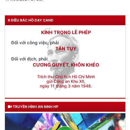
Đối với nhân dân, phải
KÍNH TRỌNG LỄ PHÉP
6 ĐIỀU BÁC HỒ DẠY CAND
Đối với công việc, phải
TẬN TỤY
Đối với địch, phải
CƯƠNG QUYẾT, KHÔN KHÉO
Trích thư Chủ tịch Hồ Chí Minh
gửi Công an Khu XII,
ngày 11 tháng 3 năm 1948.
TRUYỀN HÌNH AN NINH HP