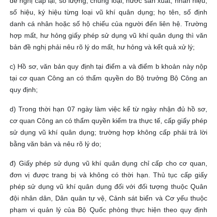
đề nghị cấp lại; số lượng, chủng loại, nước sản xuất, nhãn hiệu,
số hiệu, ký hiệu từng loại vũ khí quân dụng; họ tên, số định
danh cá nhân hoặc số hộ chiếu của người đến liên hệ. Trường
hợp mất, hư hỏng giấy phép sử dụng vũ khí quân dụng thì văn
bản đề nghị phải nêu rõ lý do mất, hư hỏng và kết quả xử lý;
c) Hồ sơ, văn bản quy định tại điểm a và điểm b khoản này nộp
tại cơ quan Công an có thẩm quyền do Bộ trưởng Bộ Công an
quy định;
d) Trong thời hạn 07 ngày làm việc kể từ ngày nhận đủ hồ sơ,
cơ quan Công an có thẩm quyền kiểm tra thực tế, cấp giấy phép
sử dụng vũ khí quân dụng; trường hợp không cấp phải trả lời
bằng văn bản và nêu rõ lý do;
đ) Giấy phép sử dụng vũ khí quân dụng chỉ cấp cho cơ quan,
đơn vị được trang bị và không có thời hạn. Thủ tục cấp giấy
phép sử dụng vũ khí quân dụng đối với đối tượng thuộc Quân
đội nhân dân, Dân quân tự vệ, Cảnh sát biển và Cơ yếu thuộc
phạm vi quản lý của Bộ Quốc phòng thực hiện theo quy định