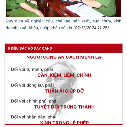
Quy định về nghiên cứu, chế tạo, sản xuất, sửa chữa, kinh
doanh, xuất khẩu, nhập khẩu vũ khí
(02/12/2024 11:25)
TƯ CÁCH
NGƯỜI CÔNG AN CÁCH MỆNH LÀ:
6 ĐIỀU BÁC HỒ DẠY CAND
Đối với tự mình, phải
CẦN, KIỆM, LIÊM, CHÍNH
Đối với đồng sự, phải
THÂN ÁI GIÚP ĐỠ
Đối với chính phủ, phải
TUYỆT ĐỐI TRUNG THÀNH
Đối với nhân dân, phải
KÍNH TRỌNG LỄ PHÉP
Đối với công việc, phải
TẬN TỤY