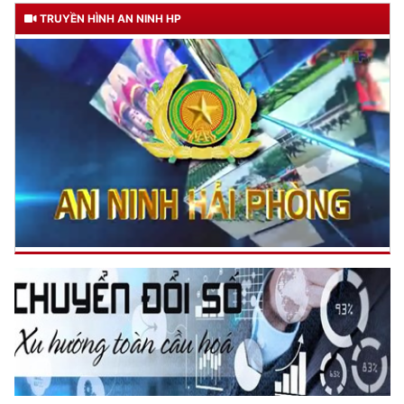
Đối với địch, phải
TRUYỀN HÌNH AN NINH HP
CƯƠNG QUYẾT, KHÔN KHÉO
Trích thư Chủ tịch Hồ Chí Minh
gửi Công an Khu XII,
ngày 11 tháng 3 năm 1948.