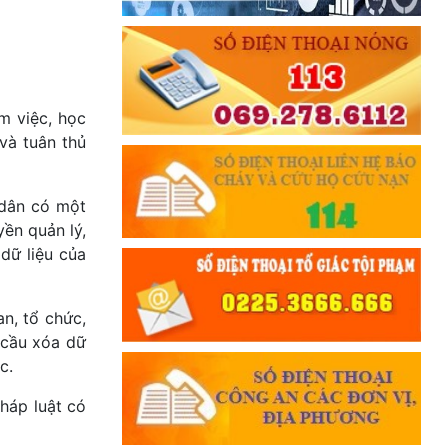
CƯƠNG QUYẾT, KHÔN KHÉO
Trích thư Chủ tịch Hồ Chí Minh
gửi Công an Khu XII,
ngày 11 tháng 3 năm 1948.
m việc, học
và tuân thủ
 dân có một
yền quản lý,
dữ liệu của
n, tổ chức,
 cầu xóa dữ
ác.
háp luật có