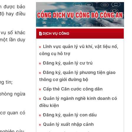
ân được bảo
 độ hay điều
 vụ số khác
DỊCH VỤ CÔNG
một lần duy
Lĩnh vực quản lý vũ khí, vật liệu nổ,
công cụ hỗ trợ
Đăng ký, quản lý cư trú
Đăng ký, quản lý phương tiện giao
thông cơ giới đường bộ
g tin;
Cấp thẻ Căn cước công dân
 phòng ngừa
Quản lý ngành nghề kinh doanh có
điều kiện
 cơ quan có
Đăng ký, quản lý con dấu
Quản lý xuất nhập cảnh
nghiên cứu,