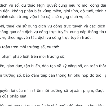
ừ dịch vụ số, dự thảo Nghị quyết cũng nêu rõ mọi công d
tiện, không phân biệt vùng miền, giới tính, độ tuổi, trình
hính sách trong việc tiếp cận, sử dụng dịch vụ số.
hí, thuế khi sử dụng dịch vụ công trực tuyến và các dịch
hông qua các dịch vụ công trực tuyến, cung cấp thông tin 
c vụ theo nguyên tắc dịch vụ công trực tuyến trước.
toàn trên môi trường số, cụ thể:
i phạm pháp luật trên môi trường số;
n, giáo dục, tập huấn, đào tạo về kỹ năng số, an toàn thôn
ôi trường số, bảo đảm tiếp cận thông tin phù hợp độ tuổi,
 quyền lợi của mình trên môi trường số bị xâm phạm; được
h của pháp luật.
 liệu mở của cơ quan quản lý nhà nước để phục vụ học tập, 