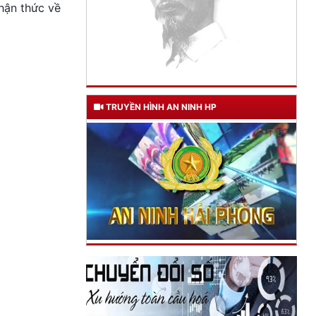
hận thức về
TƯ CÁCH
NGƯỜI CÔNG AN CÁCH MỆNH LÀ:
TRUYỀN HÌNH AN NINH HP
Đối với tự mình, phải
CẦN, KIỆM, LIÊM, CHÍNH
Đối với đồng sự, phải
THÂN ÁI GIÚP ĐỠ
Đối với chính phủ, phải
TUYỆT ĐỐI TRUNG THÀNH
Đối với nhân dân, phải
KÍNH TRỌNG LỄ PHÉP
Đối với công việc, phải
TẬN TỤY
Đối với địch, phải