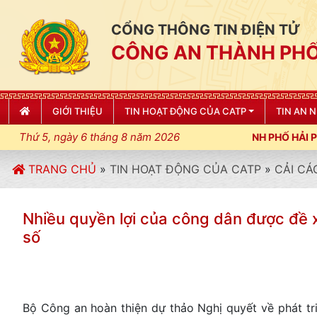
CỔNG THÔNG TIN ĐIỆN TỬ
CÔNG AN THÀNH PHỐ
GIỚI THIỆU
TIN HOẠT ĐỘNG CỦA CATP
TIN AN 
Thứ 5, ngày 6 tháng 8 năm 2026
"CÔNG AN THÀNH PHỐ HẢI PHÒNG SIẾT CHẶT KỶ LU
TRANG CHỦ
»
TIN HOẠT ĐỘNG CỦA CATP
»
CẢI CÁ
Nhiều quyền lợi của công dân được đề x
số
Bộ Công an hoàn thiện dự thảo Nghị quyết về phát tr