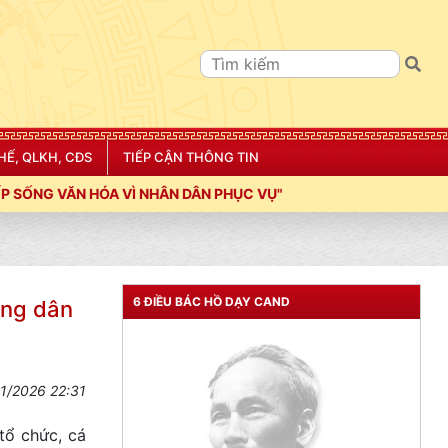
HẾ, QLKH, CĐS
TIẾP CẬN THÔNG TIN
ÂN DÂN PHỤC VỤ"
6 ĐIỀU BÁC HỒ DẠY CAND
ông dân
1/2026 22:31
tổ chức, cá