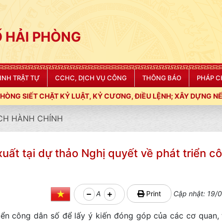
 HẢI PHÒNG
NINH TRẬT TỰ
CCHC, DỊCH VỤ CÔNG
THÔNG BÁO
PHÁP C
ẬT, KỶ CƯƠNG, ĐIỀU LỆNH; XÂY DỰNG NẾP SỐNG VĂN HÓA VÌ NH
CH HÀNH CHÍNH
uất tại dự thảo Nghị quyết về phát triển c
A
Print
Cập nhật: 19/0
iển công dân số để lấy ý kiến đóng góp của các cơ quan, 