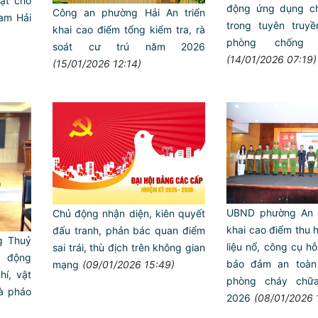
uật cho
động ứng dụng ch
Công an phường Hải An triển
am Hải
trong tuyên truyề
khai cao điểm tổng kiểm tra, rà
phòng chống 
soát cư trú năm 2026
(14/01/2026 07:19)
(15/01/2026 12:14)
UBND phường An D
Chủ động nhận diện, kiên quyết
khai cao điểm thu h
đấu tranh, phản bác quan điểm
g Thuỷ
liệu nổ, công cụ hỗ
sai trái, thù địch trên không gian
n động
bảo đảm an toàn 
mạng
(09/01/2026 15:49)
í, vật
phòng cháy chữ
và pháo
2026
(08/01/2026 