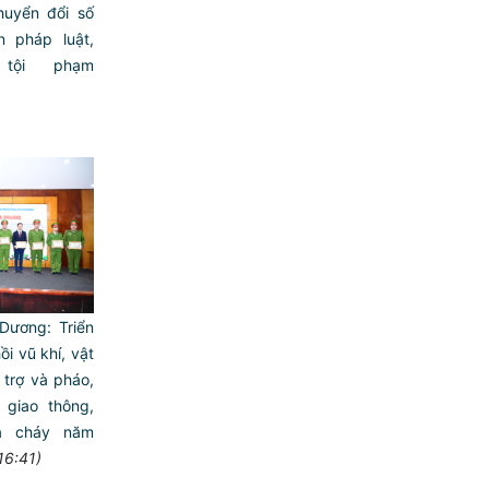
uyển đổi số
n pháp luật,
tội phạm
ương: Triển
ồi vũ khí, vật
 trợ và pháo,
giao thông,
a cháy năm
16:41)