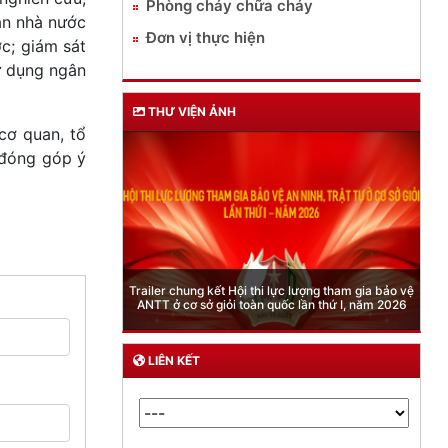
Phòng cháy chữa cháy
an nhà nước
Đơn vị thực hiện
c; giám sát
ử dụng ngân
THƯ VIỆN ẢNH
 cơ quan, tổ
 đóng góp ý
Phòng Quản lý xuất nhập cảnh: Hướng dẫn những
quy định mới trong lĩnh vực xuất cảnh, nhập cảnh
của công dân việt nam từ ngày 01/7/2026
LIÊN KẾT