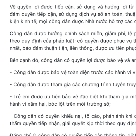
Về quyền lợi được tiếp cận, sử dụng và hưởng lợi t
đảm quyền tiếp cận, sử dụng dịch vụ số an toàn, thuận 
kiện kinh tế; mọi công dân được Nhà nước hỗ trợ các c
Công dân được hưởng chính sách miễn, giảm phí, lệ p
theo quy định của pháp luật; có quyền được phục vụ t
nhất, bảo đảm thuận tiện, liên thông, được ưu tiên phụ
Bên cạnh đó, công dân có quyền lợi được bảo vệ và an 
- Công dân được bảo vệ toàn diện trước các hành vi v
- Công dân được tham gia các chương trình tuyên truyề
- Trẻ em được ưu tiên bảo vệ đặc biệt khi tham gia m
hành vi xâm hại, bóc lột trên môi trường số;
- Công dân có quyền khiếu nại, tố cáo, phản ánh khi
thẩm quyền tiếp nhận, giải quyết kịp thời theo quy địn
Đáng chú ý, công dân có quyền tiếp cận thông tin, dữ