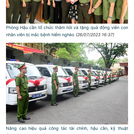
Phòng Hậu cần tổ chức thăm hỏi và tặng quà động viên con
nhân viên bị mắc bệnh hiểm nghèo
(26/07/2023 16:37)
TƯ CÁCH
NGƯỜI CÔNG AN CÁCH MỆNH LÀ:
Đối với tự mình, phải
CẦN, KIỆM, LIÊM, CHÍNH
Đối với đồng sự, phải
THÂN ÁI GIÚP ĐỠ
Nâng cao hiệu quả công tác tài chính, hậu cần, kỹ thuật
Đối với chính phủ, phải