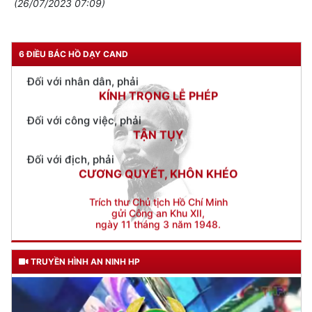
(26/07/2023 07:09)
TUYỆT ĐỐI TRUNG THÀNH
Đối với nhân dân, phải
KÍNH TRỌNG LỄ PHÉP
6 ĐIỀU BÁC HỒ DẠY CAND
Đối với công việc, phải
TẬN TỤY
Đối với địch, phải
CƯƠNG QUYẾT, KHÔN KHÉO
Trích thư Chủ tịch Hồ Chí Minh
gửi Công an Khu XII,
ngày 11 tháng 3 năm 1948.
TRUYỀN HÌNH AN NINH HP