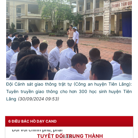
TƯ CÁCH
NGƯỜI CÔNG AN CÁCH MỆNH LÀ:
Đối với tự mình, phải
CẦN, KIỆM, LIÊM, CHÍNH
Đội Cảnh sát giao thông trật tự (Công an huyện Tiên Lãng):
Đối với đồng sự, phải
Tuyên truyền giao thông cho hơn 300 học sinh huyện Tiên
THÂN ÁI GIÚP ĐỠ
Lãng
(30/09/2024 09:53)
Đối với chính phủ, phải
TUYỆT ĐỐI TRUNG THÀNH
6 ĐIỀU BÁC HỒ DẠY CAND
Đối với nhân dân, phải
KÍNH TRỌNG LỄ PHÉP