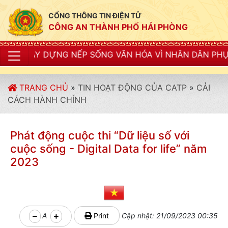
CỔNG THÔNG TIN ĐIỆN TỬ
CÔNG AN THÀNH PHỐ HẢI PHÒNG
ỰNG NẾP SỐNG VĂN HÓA VÌ NHÂN DÂN PHỤC VỤ"
TRANG CHỦ
»
TIN HOẠT ĐỘNG CỦA CATP
»
CẢI
CÁCH HÀNH CHÍNH
Phát động cuộc thi “Dữ liệu số với
cuộc sống - Digital Data for life” năm
2023
A
Print
Cập nhật: 21/09/2023 00:35