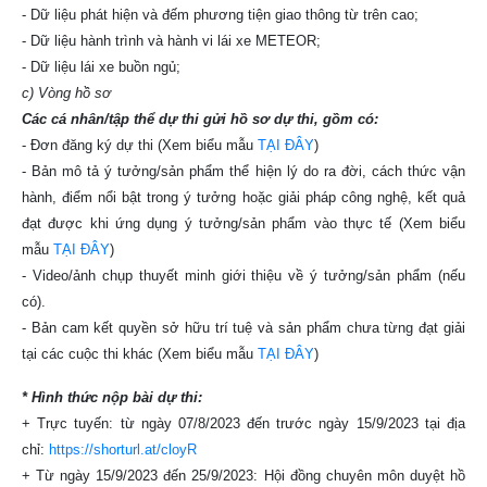
- Dữ liệu phát hiện và đếm phương tiện giao thông từ trên cao;
- Dữ liệu hành trình và hành vi lái xe METEOR;
- Dữ liệu lái xe buồn ngủ;
c) Vòng hồ sơ
Các cá nhân/tập thể dự thi gửi hồ sơ dự thi, gồm có:
- Đơn đăng ký dự thi (Xem biểu mẫu
TẠI ĐÂY
)
- Bản mô tả ý tưởng/sản phẩm thể hiện lý do ra đời, cách thức vận
hành, điểm nổi bật trong ý tưởng hoặc giải pháp công nghệ, kết quả
đạt được khi ứng dụng ý tưởng/sản phẩm vào thực tế (Xem biểu
mẫu
TẠI ĐÂY
)
- Video/ảnh chụp thuyết minh giới thiệu về ý tưởng/sản phẩm (nếu
có).
- Bản cam kết quyền sở hữu trí tuệ và sản phẩm chưa từng đạt giải
tại các cuộc thi khác (Xem biểu mẫu
TẠI ĐÂY
)
* Hình thức nộp bài dự thi:
+ Trực tuyến: từ ngày 07/8/2023 đến trước ngày 15/9/2023 tại địa
chỉ:
https://shorturl.at/cloyR
+ Từ ngày 15/9/2023 đến 25/9/2023: Hội đồng chuyên môn duyệt hồ