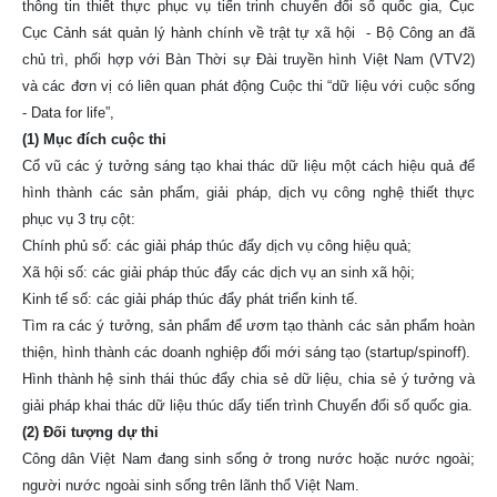
thông tin thiết thực phục vụ tiến trinh chuyển đổi số quốc gia, Cục
Cục Cảnh sát quản lý hành chính về trật tự xã hội - Bộ Công an đã
chủ trì, phối hợp với Bàn Thời sự Đài truyền hình Việt Nam (VTV2)
và các đơn vị có liên quan phát động Cuộc thi “dữ liệu với cuộc sống
- Data for life”,
(1) Mục đích cuộc thi
Cổ vũ các ý tưởng sáng tạo khai thác dữ liệu một cách hiệu quả để
hình thành các sản phẩm, giải pháp, dịch vụ công nghệ thiết thực
phục vụ 3 trụ cột:
Chính phủ số: các giải pháp thúc đẩy dịch vụ công hiệu quả;
Xã hội số: các giải pháp thúc đẩy các dịch vụ an sinh xã hội;
Kinh tế số: các giải pháp thúc đẩy phát triển kinh tế.
Tìm ra các ý tưởng, sản phẩm để ươm tạo thành các sản phẩm hoàn
thiện, hình thành các doanh nghiệp đổi mới sáng tạo (startup/spinoff).
Hình thành hệ sinh thái thúc đẩy chia sẻ dữ liệu, chia sẻ ý tưởng và
giải pháp khai thác dữ liệu thúc dẩy tiến trình Chuyển đổi số quốc gia.
(2) Đối tượng dự thi
Công dân Việt Nam đang sinh sống ở trong nước hoặc nước ngoài;
người nước ngoài sinh sống trên lãnh thổ Việt Nam.