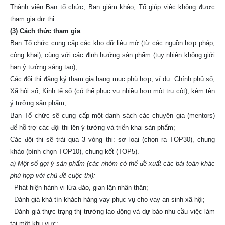
Thành viên Ban tổ chức, Ban giám khảo, Tổ giúp việc không được
tham gia dự thi.
(3) Cách thức tham gia
Ban Tổ chức cung cấp các kho dữ liệu mở (từ các nguồn hợp pháp,
công khai), cùng với các định hướng sản phẩm (tuy nhiên không giới
hạn ý tưởng sáng tạo);
Các đội thi đăng ký tham gia hạng mục phù hợp, ví dụ: Chính phủ số,
Xã hội số, Kinh tế số (có thể phục vụ nhiều hơn một trụ cột), kèm tên
ý tưởng sản phẩm;
Ban Tổ chức sẽ cung cấp một danh sách các chuyên gia (mentors)
để hỗ trợ các đội thi lên ý tưởng và triển khai sản phẩm;
Các đội thi sẽ trải qua 3 vòng thi: sơ loại (chọn ra TOP30), chung
khảo (bình chọn TOP10), chung kết (TOP5).
a) Một số gợi ý sản phẩm (các nhóm có thể đề xuất các bài toán khác
phù hợp với chủ đề cuộc thi):
- Phát hiện hành vi lừa đảo, gian lận nhân thân;
- Đánh giá khả tín khách hàng vay phục vụ cho vay an sinh xã hội;
- Đánh giá thực trạng thị trường lao động và dự báo nhu cầu việc làm
tại một khu vực;