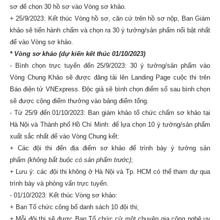
sơ để chọn 30 hồ sơ vào Vòng sơ khảo.
+ 25/9/2023: Kết thúc Vòng hồ sơ, căn cứ trên hồ sơ nộp, Ban Giám
khảo sẽ tiến hành chấm và chọn ra 30 ý tưởng/sản phẩm nổi bật nhất
để vào Vòng sơ khảo.
* Vòng sơ khảo (dự kiến kết thúc 01/10/2023)
- Bình chọn trực tuyến đến 25/9/2023: 30 ý tưởng/sản phẩm vào
Vòng Chung Khảo sẽ được đăng tải lên Landing Page cuộc thi trên
Báo điện tử VNExpress. Độc giả sẽ bình chọn điểm số sau bình chọn
sẽ được cộng điểm thưởng vào bảng điểm tổng.
- Từ 25/9 đến 01/10/2023: Ban giám khảo tổ chức chấm sơ khảo tại
Hà Nội và Thành phố Hồ Chí Minh: để lựa chọn 10 ý tưởng/sản phẩm
xuất sắc nhất để vào Vòng Chung kết:
+ Các đội thi đến địa điểm sơ khảo để trình bày ý tưởng sản
phẩm
(không bắt buộc có sản phẩm trước)
;
+ Lưu ý: các đội thi không ở Hà Nội và Tp. HCM có thể tham dự qua
trình bày và phỏng vấn trực tuyến.
- 01/10/2023: Kết thúc Vòng sơ khảo:
+ Ban Tổ chức công bố danh sách 10 đội thi;
+ Mỗi đội thi sẽ được Ban Tổ chức cử một chuyên gia công nghệ uy