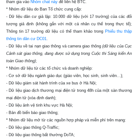
tham gia vào
Nhóm chat này
để liên hệ BTC.
* Nhóm dữ liệu do Ban Tổ chức cung cấp:
- Dữ liệu dân cư giả lập: 10.000 dữ liệu (với 17 trường) của các đối
tượng giả định (không gắn với một cá nhân cụ thể trong thực tế);
Thông tin 17 trường dữ liệu có thể tham khảo trong
Phiếu thu thập
thông tin dân cư DC01
.
- Dữ liệu về tai nạn giao thông và camera giao thông
(dữ liệu của Cục
Cảnh sát giao thông, đang được sử dụng trong Cuộc thi Sáng kiến An
toàn Giao thông)
;
* Nhóm dữ liệu từ các tổ chức và doanh nghiệp:
- Cơ sở dữ liệu ngành giáo dục (giáo viên, học sinh, sinh viên…);
- Dữ liệu giám sát hành trình của xe bus ở Hà Nội;
- Dữ liệu giao dịch thương mại điện tử trong 48h của một sàn thương
mại điện tử (xóa định danh);
- Dữ liệu ảnh vệ tinh khu vực Hà Nội;
- Bản đồ biển báo giao thông;
* Nhóm dữ liệu mở từ các nguồn hợp pháp và miễn phí trên mạng:
- Dữ liệu giao thông Q-Traffic;
- Dữ liệu giao thông bất thường DoTA;