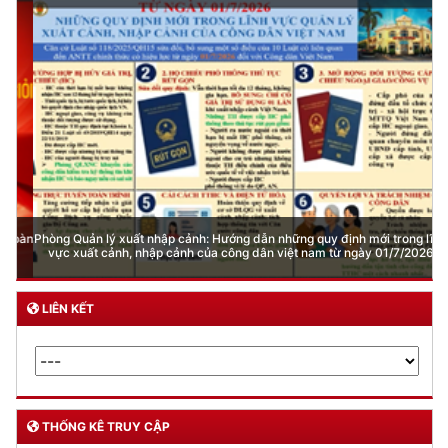
DỊCH VỤ CÔNG
Lĩnh vực quản lý vũ khí, vật liệu nổ, công cụ hỗ trợ