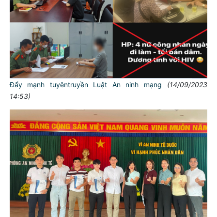
Công bố Hệ thống quản lý chất lượng phù hợp Tiêu chuẩn
quốc gia ISO 9001:2015
(18/09/2023 10:46)
Phòng Quản lý xuất nhập cảnh CATP: Tiếp nhận gần 20.000
hồ sơ cấp hộ chiếu mức độ 4
(15/09/2023 07:00)