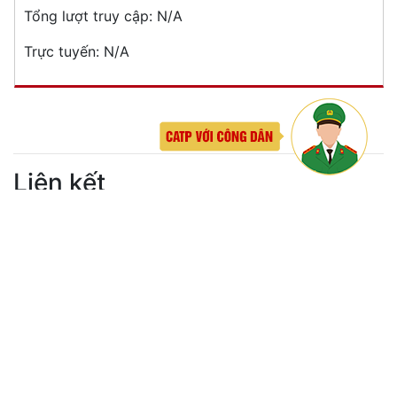
Đăng ký, quản lý cư trú
Đăng ký, quản lý phương tiện giao thông cơ giới
đường bộ
Cấp thẻ Căn cước công dân
Quản lý ngành nghề kinh doanh có điều kiện
Đăng ký, quản lý con dấu
Quản lý xuất nhập cảnh
Phòng cháy chữa cháy
Đơn vị thực hiện
THƯ VIỆN ẢNH