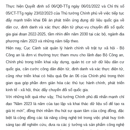
Thực hiện Quyết định số 06/QĐ-TTg ngày 06/01/2022 và Chỉ thị số
05/CT-TTg ngày 23/02/2023 của Thủ tướng Chính phủ về việc tiếp tục
đẩy mạnh triển khai Đề án phát triển ứng đụng dữ liệu quốc gia về
dân cư, định danh và xác thực điện tử phục-vụ chuyển đổi số quốc
gia giai đoạn 2022-2025, tầm nhìn đến năm 2030 tại các bộ, ngành địa
phương năm 2023 và những năm tiếp theo.
Hiện nay, Cục Cảnh sát quản lý hành chính về trật tự xã hội - Bộ
Công an là đơn vị thường trực tham mưu cho lãnh đạo Bộ Công an,
Chính phủ trong triển khai xây dựng, quản trị cơ sở dữ liệu dân cư
quốc gia, căn cước công dân điện tử, định danh và xác thực điện tử,
cũng như triển khai có hiệu quả Đe án 06 của Chính phủ trong thời
gian qua góp phần đơn giản hóa các thủ tục hành chính, phát triển
kinh tế - xã hội, thúc đẩy chuyển đổi số quốc gia.
Với những kết quả như vậy, Thủ tướng Chính phủ đã nhấn mạnh chỉ
đạo “Năm 2023 là năm của tạo lập và khai thác dữ liệu số đế tạo ra
giá trị mới”, đồng thời nhằm thu hút sự quan tâm của cộng đồng, đặc
biệt là cộng đồng các tài năng công nghệ trẻ trong việc phát huy tính
sáng tạo để nghiên cứu, đưa ra các ý tưởng và sản phẩm công nghệ