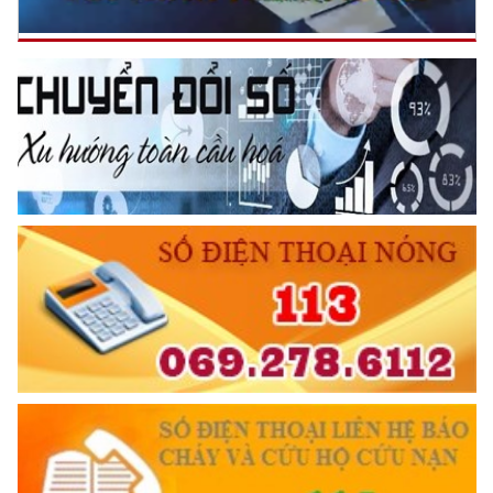
Tuổi trẻ Công an quận Hải An tự hào tiến bước dưới lá cờ
Đảng
(11/09/2023 11:15)
Tuyên truyền dạy nghề, hỗ trợ việc làm cho hạ sỹ quan, Chiến
sĩ nghĩa vụ Công an nhân dân xuất ngũ
(08/09/2023 16:00)
Công an quận Lê Chân: Tổ chức 60 buổi tuyên truyền pháp
luật, kỹ năng về PCCC
(06/09/2023 07:02)
TƯ CÁCH
NGƯỜI CÔNG AN CÁCH MỆNH LÀ:
6 ĐIỀU BÁC HỒ DẠY CAND
Đối với tự mình, phải
CẦN, KIỆM, LIÊM, CHÍNH
Đối với đồng sự, phải
THÂN ÁI GIÚP ĐỠ
Đối với chính phủ, phải
TUYỆT ĐỐI TRUNG THÀNH