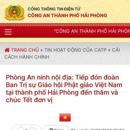
CỔNG THÔNG TIN ĐIỆN TỬ
CÔNG AN THÀNH PHỐ HẢI PHÒNG
"CÔNG AN THÀNH PHỐ HẢI PHÒNG SIẾT CHẶT KỶ LU
TRANG CHỦ
»
TIN HOẠT ĐỘNG CỦA CATP
»
CẢI
CÁCH HÀNH CHÍNH
Phòng An ninh nội địa: Tiếp đón đoàn
Ban Trị sự Giáo hội Phật giáo Việt Nam
tại thành phố Hải Phòng đến thăm và
chúc Tết đơn vị