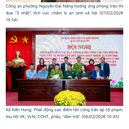
Công an phường Nguyễn Đại Năng hưởng ứng phong trào thi
đua “3 nhất”, tích cực chăm lo an sinh xã hội
(07/02/2026
15:14)
TƯ CÁCH
NGƯỜI CÔNG AN CÁCH MỆNH LÀ:
Đối với tự mình, phải
CẦN, KIỆM, LIÊM, CHÍNH
Đối với đồng sự, phải
THÂN ÁI GIÚP ĐỠ
Đối với chính phủ, phải
TUYỆT ĐỐI TRUNG THÀNH
Đối với nhân dân, phải
KÍNH TRỌNG LỄ PHÉP
Đối với công việc, phải
Xã Kiến Hưng: Phát động cao điểm tấn công trấn áp tội phạm;
TẬN TỤY
thu hồi VK, VLN, CCHT, pháo, “đèn trời”
(06/02/2026 10:35)
Đối với địch, phải
CƯƠNG QUYẾT, KHÔN KHÉO