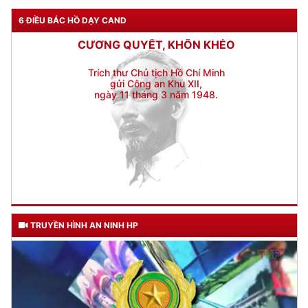
6 ĐIỀU BÁC HỒ DẠY CAND
Trích thư Chủ tịch Hồ Chí Minh
gửi Công an Khu XII,
ngày 11 tháng 3 năm 1948.
TRUYỀN HÌNH AN NINH HP