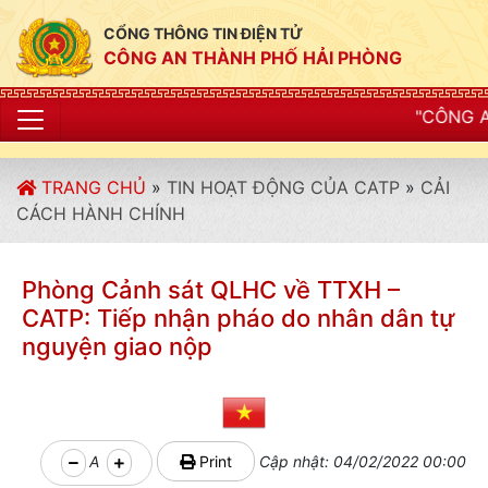
CỔNG THÔNG TIN ĐIỆN TỬ
CÔNG AN THÀNH PHỐ HẢI PHÒNG
"CÔNG AN THÀNH PHỐ HẢ
TRANG CHỦ
»
TIN HOẠT ĐỘNG CỦA CATP
»
CẢI
CÁCH HÀNH CHÍNH
Phòng Cảnh sát QLHC về TTXH –
CATP: Tiếp nhận pháo do nhân dân tự
nguyện giao nộp
A
Print
Cập nhật: 04/02/2022 00:00