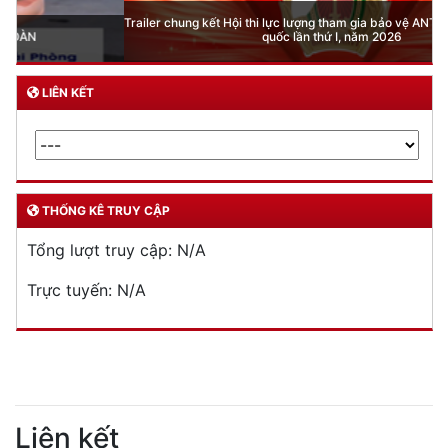
Trailer chung kết Hội thi lực lượng tham gia bảo vệ ANTT ở cơ sở giỏi toàn
quốc lần thứ I, năm 2026
LIÊN KẾT
THỐNG KÊ TRUY CẬP
Tổng lượt truy cập:
N/A
Trực tuyến:
N/A
Liên kết