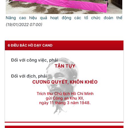
Đối với chính phủ, phải
TUYỆT ĐỐI TRUNG THÀNH
Nâng cao hiệu quả hoạt động các tổ chức đoàn thể
(19/01/2022 07:00)
Đối với nhân dân, phải
KÍNH TRỌNG LỄ PHÉP
Đối với công việc, phải
6 ĐIỀU BÁC HỒ DẠY CAND
TẬN TỤY
Đối với địch, phải
CƯƠNG QUYẾT, KHÔN KHÉO
Trích thư Chủ tịch Hồ Chí Minh
gửi Công an Khu XII,
ngày 11 tháng 3 năm 1948.