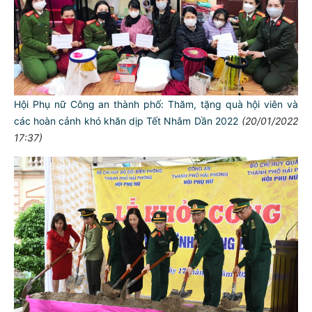
Hội Phụ nữ Công an thành phố: Thăm, tặng quà hội viên và
các hoàn cảnh khó khăn dịp Tết Nhâm Dần 2022
(20/01/2022
17:37)
TƯ CÁCH
NGƯỜI CÔNG AN CÁCH MỆNH LÀ:
Đối với tự mình, phải
CẦN, KIỆM, LIÊM, CHÍNH
Đối với đồng sự, phải
THÂN ÁI GIÚP ĐỠ