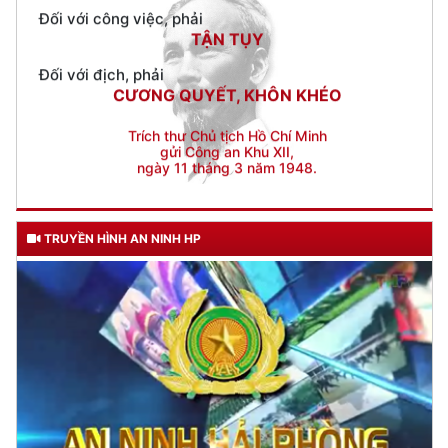
Đối với địch, phải
CƯƠNG QUYẾT, KHÔN KHÉO
Trích thư Chủ tịch Hồ Chí Minh
gửi Công an Khu XII,
ngày 11 tháng 3 năm 1948.
TRUYỀN HÌNH AN NINH HP