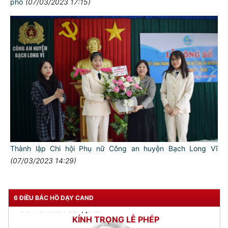
phố
(07/03/2023 17:15)
TƯ CÁCH
NGƯỜI CÔNG AN CÁCH MỆNH LÀ:
Đối với tự mình, phải
CẦN, KIỆM, LIÊM, CHÍNH
Đối với đồng sự, phải
THÂN ÁI GIÚP ĐỠ
Đối với chính phủ, phải
Thành lập Chi hội Phụ nữ Công an huyện Bạch Long Vĩ
TUYỆT ĐỐI TRUNG THÀNH
(07/03/2023 14:29)
Đối với nhân dân, phải
KÍNH TRỌNG LỄ PHÉP
6 ĐIỀU BÁC HỒ DẠY CAND
Đối với công việc, phải
TẬN TỤY