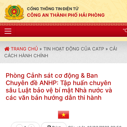
CỔNG THÔNG TIN ĐIỆN TỬ
CÔNG AN THÀNH PHỐ HẢI PHÒNG
"CÔNG AN THÀNH 
TRANG CHỦ
»
TIN HOẠT ĐỘNG CỦA CATP
»
CẢI
CÁCH HÀNH CHÍNH
Phòng Cảnh sát cơ động & Ban
Chuyên đề ANHP: Tập huấn chuyên
sâu Luật bảo vệ bí mật Nhà nước và
các văn bản hướng dẫn thi hành