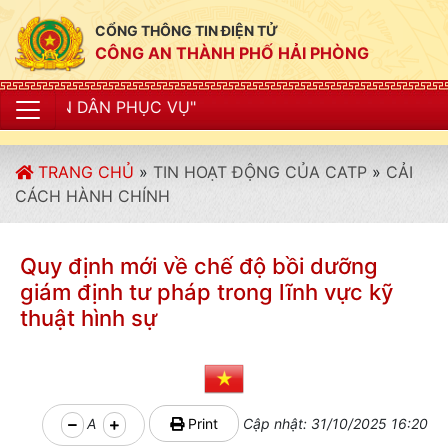
CỔNG THÔNG TIN ĐIỆN TỬ
CÔNG AN THÀNH PHỐ HẢI PHÒNG
"CÔN
TRANG CHỦ
»
TIN HOẠT ĐỘNG CỦA CATP
»
CẢI
CÁCH HÀNH CHÍNH
Quy định mới về chế độ bồi dưỡng
giám định tư pháp trong lĩnh vực kỹ
thuật hình sự
A
Print
Cập nhật: 31/10/2025 16:20