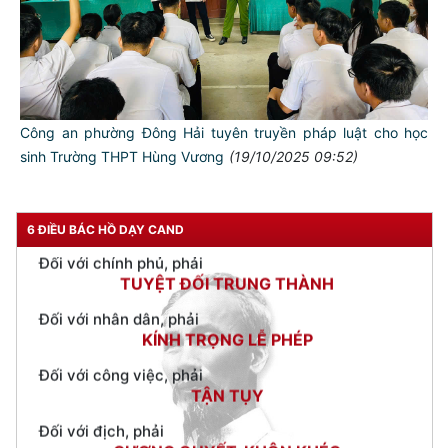
TƯ CÁCH
NGƯỜI CÔNG AN CÁCH MỆNH LÀ:
Đối với tự mình, phải
CẦN, KIỆM, LIÊM, CHÍNH
Đối với đồng sự, phải
Công an phường Đông Hải tuyên truyền pháp luật cho học
THÂN ÁI GIÚP ĐỠ
sinh Trường THPT Hùng Vương
(19/10/2025 09:52)
Đối với chính phủ, phải
TUYỆT ĐỐI TRUNG THÀNH
6 ĐIỀU BÁC HỒ DẠY CAND
Đối với nhân dân, phải
KÍNH TRỌNG LỄ PHÉP
Đối với công việc, phải
TẬN TỤY
Đối với địch, phải
CƯƠNG QUYẾT, KHÔN KHÉO
Trích thư Chủ tịch Hồ Chí Minh
gửi Công an Khu XII,
ngày 11 tháng 3 năm 1948.