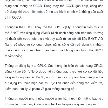
Một số thông tin trên tài khoản định danh điện tử có thể được sử
dụng như thông tin CCCD. Dùng thay thế CCCD gắn chíp, công dân
sử dụng khi thực hiện một số thủ tục hành chính mà không cần xuất
trình CCCD.
Thông tin thẻ BHYT: Thay thế thẻ BHYT vật lý. Thông tin hiển thị của
thẻ BHYT trên ứng dụng VNeID (định danh công dân trên môi trường
kỹ thuật số) được xác thực và truy xuất từ cơ sở dữ liệu BHYT Việt
Nam, sẽ phục vụ cơ quan chức năng, công dân sử dụng khi khám
chữa bệnh và thanh toán bảo hiểm mà không cần trình thẻ BHYT
truyền thống.
Thông tin đăng ký xe, GPLX: Các thông tin hiển thị các hạng GPLX,
đăng ký xe trên VNeID được liên thông, xác thực với cơ sở dữ liệu
về giao thông vận tải. Do đó, người dân và cơ quan chức năng có thể
sử dụng khi thực hiện các thủ tục liên quan đến công tác kiểm tra,
kiểm soát, xử lý vi phạm về giao thông đường bộ.
Thông tin người phụ thuộc, người giám hộ; thực hiện thông báo lưu
trú mọi lúc, mọi nơi, không cần phải liên hệ qua cơ quan công an.