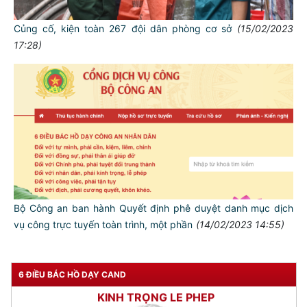
Củng cố, kiện toàn 267 đội dân phòng cơ sở
(15/02/2023
17:28)
TƯ CÁCH
NGƯỜI CÔNG AN CÁCH MỆNH LÀ:
Đối với tự mình, phải
CẦN, KIỆM, LIÊM, CHÍNH
Đối với đồng sự, phải
THÂN ÁI GIÚP ĐỠ
Đối với chính phủ, phải
Bộ Công an ban hành Quyết định phê duyệt danh mục dịch
TUYỆT ĐỐI TRUNG THÀNH
vụ công trực tuyến toàn trình, một phần
(14/02/2023 14:55)
Đối với nhân dân, phải
KÍNH TRỌNG LỄ PHÉP
6 ĐIỀU BÁC HỒ DẠY CAND
Đối với công việc, phải
TẬN TỤY