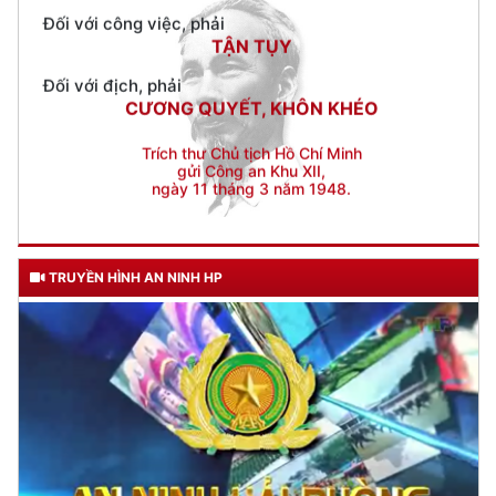
Đối với địch, phải
CƯƠNG QUYẾT, KHÔN KHÉO
Trích thư Chủ tịch Hồ Chí Minh
gửi Công an Khu XII,
ngày 11 tháng 3 năm 1948.
TRUYỀN HÌNH AN NINH HP