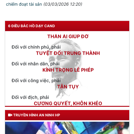
CẦN, KIỆM, LIÊM, CHÍNH
chiếm đoạt tài sản
(03/03/2026 12:20)
Đối với đồng sự, phải
THÂN ÁI GIÚP ĐỠ
6 ĐIỀU BÁC HỒ DẠY CAND
Đối với chính phủ, phải
TUYỆT ĐỐI TRUNG THÀNH
Đối với nhân dân, phải
KÍNH TRỌNG LỄ PHÉP
Đối với công việc, phải
TẬN TỤY
Đối với địch, phải
CƯƠNG QUYẾT, KHÔN KHÉO
Trích thư Chủ tịch Hồ Chí Minh
gửi Công an Khu XII,
ngày 11 tháng 3 năm 1948.
TRUYỀN HÌNH AN NINH HP