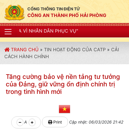
CỔNG THÔNG TIN ĐIỆN TỬ
CÔNG AN THÀNH PHỐ HẢI PHÒNG
ÂN DÂN PHỤC VỤ"
TRANG CHỦ
»
TIN HOẠT ĐỘNG CỦA CATP
»
CẢI
CÁCH HÀNH CHÍNH
Tăng cường bảo vệ nền tảng tư tưởng
của Đảng, giữ vững ổn định chính trị
trong tình hình mới
A
Print
Cập nhật: 06/03/2026 21:42