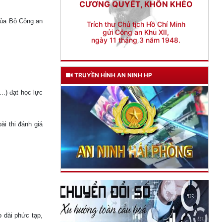
ngày 11 tháng 3 năm 1948.
 của Bộ Công an
TRUYỀN HÌNH AN NINH HP
.) đạt học lực
ài thi đánh giá
 dài phức tạp,