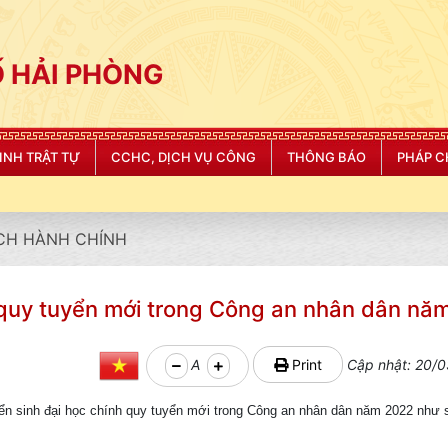
 HẢI PHÒNG
NINH TRẬT TỰ
CCHC, DỊCH VỤ CÔNG
THÔNG BÁO
PHÁP C
CH HÀNH CHÍNH
nh quy tuyển mới trong Công an nhân dân n
A
Print
Cập nhật: 20/0
́c tuyển sinh đại học chính quy tuyển mới trong Công an nhân dân năm 2022 như 