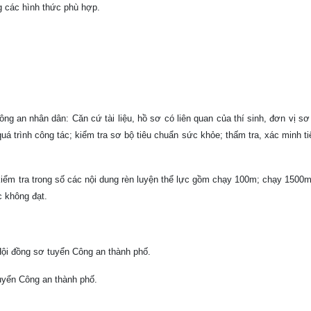
g các hình thức phù hợp.
ng an nhân dân: Căn cứ tài liệu, hồ sơ có liên quan của thí sinh, đơn vị sơ
uá trình công tác; kiểm tra sơ bộ tiêu chuẩn sức khỏe; thấm tra, xác minh t
kiểm tra trong số các nội dung rèn luyện thể lực gồm chạy 100m; chạy 1500m
c không đạt.
 Hội đồng sơ tuyển Công an thành phố.
tuyển Công an thành phố.