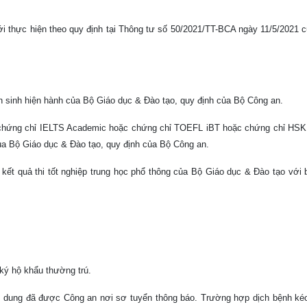
mới thực hiện theo quy định tại Thông tư số 50/2021/TT-BCA ngày 11/5/2021
ển sinh hiện hành của Bộ Giáo dục & Đào tạo, quy định của Bộ Công an.
 (chứng chỉ IELTS Academic hoặc chứng chỉ TOEFL iBT hoặc chứng chỉ HSK..
của Bộ Giáo dục & Đào tạo, quy định của Bộ Công an.
kết quả thi tốt nghiệp trung học phổ thông của Bộ Giáo dục & Đào tạo với b
 ký hộ khẩu thường trú.
i dung đã được Công an nơi sơ tuyển thông báo. Trường hợp dịch bệnh kéo