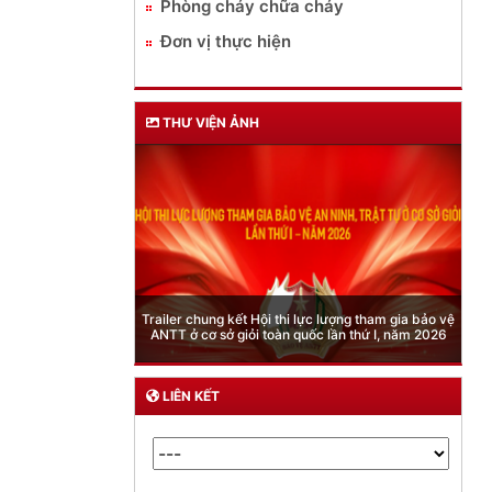
Phòng cháy chữa cháy
Đơn vị thực hiện
THƯ VIỆN ẢNH
Phòng Quản lý xuất nhập cảnh: Hướng dẫn những
quy định mới trong lĩnh vực xuất cảnh, nhập cảnh
của công dân việt nam từ ngày 01/7/2026
LIÊN KẾT