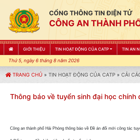
CỔNG THÔNG TIN ĐIỆN TỬ
CÔNG AN THÀNH PHỐ
GIỚI THIỆU
TIN HOẠT ĐỘNG CỦA CATP
TIN AN 
Thứ 5, ngày 6 tháng 8 năm 2026
TRANG CHỦ
»
TIN HOẠT ĐỘNG CỦA CATP
»
CẢI CÁ
Thông báo về tuyển sinh đại học chí
Công an thành phố Hải Phòng thông báo về Đề án đổi mới công ta