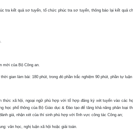
úc tra kết quả sơ tuyển, tổ chức phúc tra sơ tuyển, thông báo lại kết quả 
.
uyển mới của Bộ Công an.
thời gian làm bài: 180 phút, trong đó phần trắc nghiệm 90 phút, phần tự luận
ến thức xã hội, ngoại ngữ phù hợp với tổ hợp đăng ký xét tuyển vào các họ
ung học phổ thông của Bộ Giáo dục & Đào tạo để tăng khả năng phân loại th
 đánh giá, nhận xét của thí sinh phù hợp với lĩnh vực công tác Công an;
ng: văn học, nghị luận xã hội hoặc giải toán.