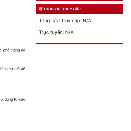
THỐNG KÊ TRUY CẬP
Tổng lượt truy cập:
N/A
Trực tuyến:
N/A
ọc phổ thông do
hình cụ thể để
 sử dụng từ các