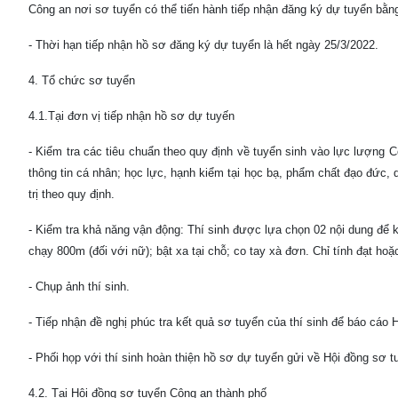
Công an nơi sơ tuyển có thể tiến hành tiếp nhận đăng ký dự tuyển bằn
- Thời hạn tiếp nhận hồ sơ đăng ký dự tuyển là hết ngày 25/3/2022.
4. Tổ chức sơ tuyển
4.1.Tại đơn vị tiếp nhận hồ sơ dự tuyến
- Kiểm tra các tiêu chuẩn theo quy định về tuyển sinh vào lực lượng Cô
thông tin cá nhân; học lực, hạnh kiểm tại học bạ, phẩm chất đạo đức, q
trị theo quy định.
- Kiểm tra khả năng vận động: Thí sinh được lựa chọn 02 nội dung để 
chạy 800m (đối với nữ); bật xa tại chỗ; co tay xà đơn. Chỉ tính đạt hoặ
- Chụp ảnh thí sinh.
- Tiếp nhận đề nghị phúc tra kết quả sơ tuyển của thí sinh để báo cáo
- Phối họp với thí sinh hoàn thiện hồ sơ dự tuyển gửi về Hội đồng sơ 
4.2. Tại Hội đồng sơ tuyển Công an thành phố