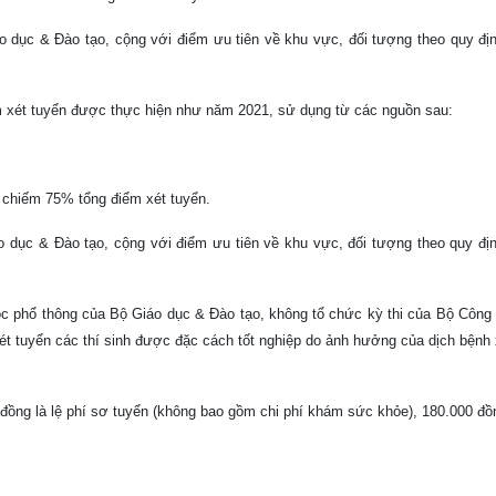
 dục & Đào tạo, cộng với điểm ưu tiên về khu vực, đối tượng theo quy đị
ểm xét tuyển được thực hiện như năm 2021, sử dụng từ các nguồn sau:
o chiếm 75% tổng điểm xét tuyển.
 dục & Đào tạo, cộng với điểm ưu tiên về khu vực, đối tượng theo quy đị
học phổ thông của Bộ Giáo dục & Đào tạo, không tổ chức kỳ thi của Bộ Công
ét tuyển các thí sinh được đặc cách tốt nghiệp do ảnh hưởng của dịch bệnh 
0 đồng là lệ phí sơ tuyển (không bao gồm chi phí khám sức khỏe), 180.000 đ