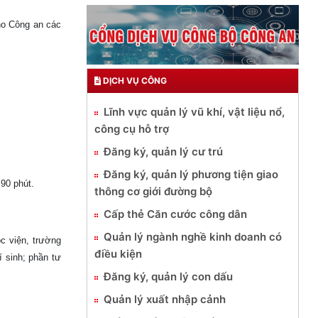
cho Công an các
DỊCH VỤ CÔNG
Lĩnh vực quản lý vũ khí, vật liệu nổ,
công cụ hỗ trợ
Đăng ký, quản lý cư trú
Đăng ký, quản lý phương tiện giao
 90 phút.
thông cơ giới đường bộ
Cấp thẻ Căn cước công dân
Quản lý ngành nghề kinh doanh có
c viện, trường
điều kiện
í sinh; phần tư
Đăng ký, quản lý con dấu
Quản lý xuất nhập cảnh