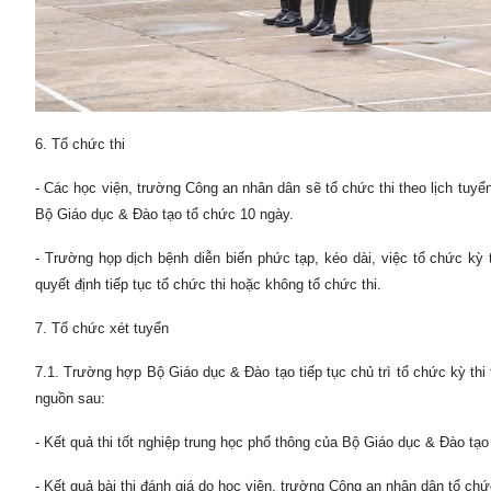
6. Tổ chức thi
- Các học viện, trường Công an nhân dân sẽ tổ chức thi theo lịch tuyển
Bộ Giáo dục & Đào tạo tổ chức 10 ngày.
- Trường họp dịch bệnh diễn biến phức tạp, kéo dài, việc tổ chức kỳ
quyết định tiếp tục tổ chức thi hoặc không tổ chức thi.
7. Tổ chức xét tuyển
7.1. Trường hợp Bộ Giáo dục & Đào tạo tiếp tục chủ trì tổ chức kỳ thi 
nguồn sau:
- Kết quả thi tốt nghiệp trung học phổ thông của Bộ Giáo dục & Đào tạ
- Kết quả bài thi đánh giá do học viện, trường Công an nhân dân tổ ch