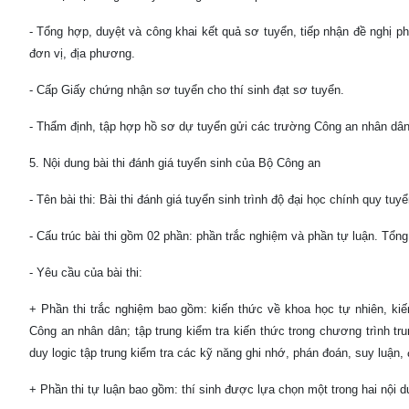
- Tổng hợp, duyệt và công khai kết quả sơ tuyển, tiếp nhận đề nghị ph
đơn vị, địa phương.
- Cấp Giấy chứng nhận sơ tuyển cho thí sinh đạt sơ tuyển.
- Thẩm định, tập hợp hồ sơ dự tuyển gửi các trường Công an nhân dân
5. Nội dung bài thi đánh giá tuyển sinh của Bộ Công an
- Tên bài thi: Bài thi đánh giá tuyển sinh trình độ đại học chính quy t
- Cấu trúc bài thi gồm 02 phần: phần trắc nghiệm và phần tự luận. Tổng 
- Yêu cầu của bài thi:
+ Phần thi trắc nghiệm bao gồm: kiến thức về khoa học tự nhiên, ki
Công an nhân dân; tập trung kiểm tra kiến thức trong chương trình tr
duy logic tập trung kiểm tra các kỹ năng ghi nhớ, phán đoán, suy luận,
+ Phần thi tự luận bao gồm: thí sinh được lựa chọn một trong hai nội du