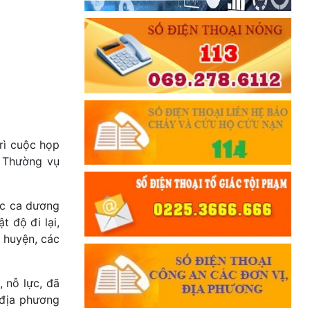
rì cuộc họp
n Thường vụ
ác ca dương
 độ đi lại,
n huyện, các
 nỗ lực, đã
 địa phương