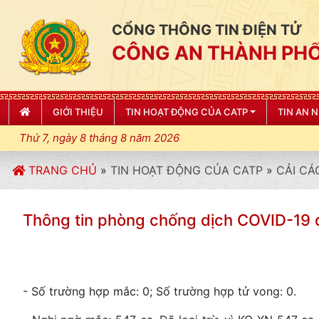
CỔNG THÔNG TIN ĐIỆN TỬ
CÔNG AN THÀNH PHỐ
GIỚI THIỆU
TIN HOẠT ĐỘNG CỦA CATP
TIN AN 
Thứ 7, ngày 8 tháng 8 năm 2026
TRANG CHỦ
»
TIN HOẠT ĐỘNG CỦA CATP
»
CẢI CÁ
Thông tin phòng chống dịch COVID-19 
- Số trường hợp mắc: 0; Số trường hợp tử vong: 0.