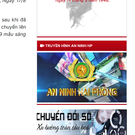
, Ngày 17/8
 sau khi đã
 chuyển lên
59 mẫu sàng
TRUYỀN HÌNH AN NINH HP