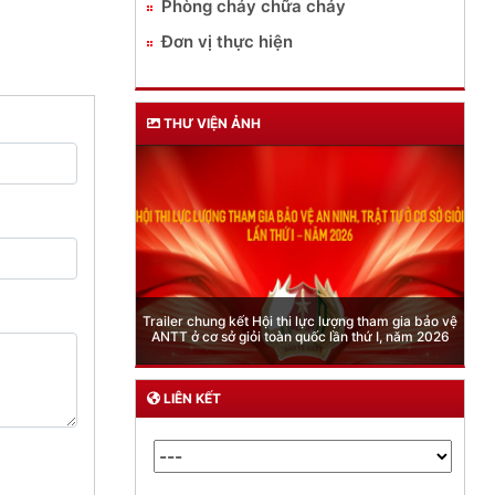
Phòng cháy chữa cháy
Đơn vị thực hiện
THƯ VIỆN ẢNH
Phòng Quản lý xuất nhập cảnh: Hướng dẫn những
quy định mới trong lĩnh vực xuất cảnh, nhập cảnh
của công dân việt nam từ ngày 01/7/2026
LIÊN KẾT