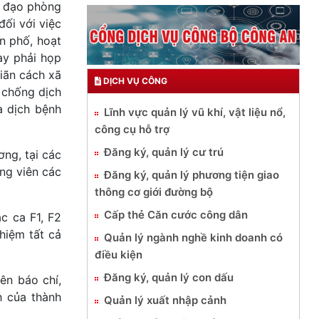
ỉ đạo phòng
ối với việc
ân phố, hoạt
ày phải họp
giãn cách xã
DỊCH VỤ CÔNG
 chống dịch
a dịch bệnh
Lĩnh vực quản lý vũ khí, vật liệu nổ,
công cụ hỗ trợ
Đăng ký, quản lý cư trú
ng, tại các
ng viên các
Đăng ký, quản lý phương tiện giao
thông cơ giới đường bộ
Cấp thẻ Căn cước công dân
c ca F1, F2
hiệm tất cả
Quản lý ngành nghề kinh doanh có
điều kiện
Đăng ký, quản lý con dấu
ên báo chí,
h của thành
Quản lý xuất nhập cảnh