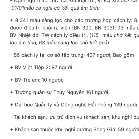
- Nghi ngờ mắc: 547 ca. Đã loại trừ, vì KQ XN 547 ca
01/01mẫu ca nghi có kết quả âm tính)
+ 8.341 mẫu sàng lọc cho các trường hợp cách ly: 8.
được điều trị khỏi ra viện (BN 300, BN 303); 03 mẫu 
BV Nhiệt đới TW cách ly điều trị. (
115 mẫu chờ kết qu
lọc âm tính, 68 mẫu sàng lọc chờ kết quả
).
- Số cách ly tại cơ sở tập trung: 407 người; Bao gồm
+ BV Việt Tiệp 2: 97 người;
+ BV Trẻ em: 10 người;
+ Trường quân sự Thủy Nguyên 161 người;
+ Đại học Quản lý và Công nghệ Hải Phòng 139 người
- Tại khách sạn, lưu trú dịch vụ (khách sạn, khu nghỉ
+ Khách sạn thuộc khu nghỉ dưỡng Sông Giá: 59 ngườ