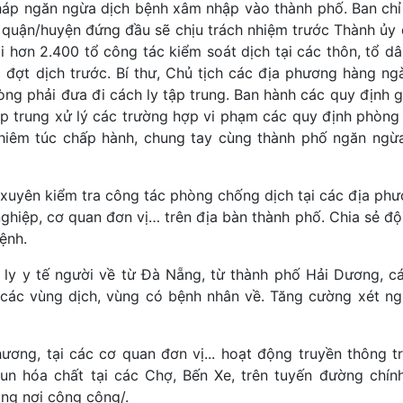
n pháp ngăn ngừa dịch bệnh xâm nhập vào thành phố. Ban ch
c quận/huyện đứng đầu sẽ chịu trách nhiệm trước Thành ủy đ
ại hơn 2.400 tổ công tác kiểm soát dịch tại các thôn, tổ d
 đợt dịch trước. Bí thư, Chủ tịch các địa phương hàng ng
òng phải đưa đi cách ly tập trung. Ban hành các quy định 
ập trung xử lý các trường hợp vi phạm các quy định phòng
ghiêm túc chấp hành, chung tay cùng thành phố ngăn ngừ
uyên kiểm tra công tác phòng chống dịch tại các địa phươ
ghiệp, cơ quan đơn vị… trên địa bàn thành phố. Chia sẻ độ
ệnh.
 ly y tế người về từ Đà Nẵng, từ thành phố Hải Dương, cá
 các vùng dịch, vùng có bệnh nhân về. Tăng cường xét ng
ương, tại các cơ quan đơn vị... hoạt động truyền thông tr
phun hóa chất tại các Chợ, Bến Xe, trên tuyến đường chín
ang nơi công cộng/.