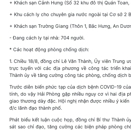
+ Khách sạn Cảnh Hưng (Số 32 khu đô thị Quán Toan,
+ Khu cách ly cho chuyên gia nước ngoài tại Cơ sở 2 
+ Khách sạn Trường Giang (Thôn 1, Bắc Hưng, An Dươn
- Đang cách ly tại nhà: 704 người.
* Các hoạt động phòng chống dịch:
1. Chiều 18/8, đồng chí Lê Văn Thành, Ủy viên Trung 
trực tuyến với các địa phương về công tác triển kh
Thành ủy về tăng cường công tác phòng, chống dịch b
Trước diễn biến phức tạp của dịch bệnh COVID-19 của 
tính, do vậy Hải Phòng gặp nhiều nguy cơ vì hai địa 
giao thương dày đặc. Hội nghị nhận được nhiều ý kiến 
đ/c lãnh đạo thành phố.
Phát biểu kết luận cuộc họp, đồng chí Bí thư Thành ủ
sát sao chỉ đạo, tăng cường các biện pháp phòng chố