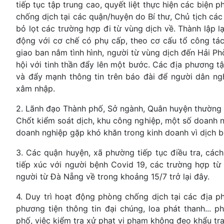
tiếp tục tập trung cao, quyết liệt thực hiện các biệ
chống dịch tại các quận/huyện do Bí thư, Chủ tịch cá
bỏ lọt các trường hợp đi từ vùng dịch về. Thành lập l
động với cơ chế có phụ cấp, theo cơ cấu tổ công tác
giao ban nắm tình hình, người từ vùng dịch đến Hải Ph
hội với tinh thần đẩy lên một bước. Các địa phương t
và đẩy mạnh thông tin trên báo đài để người dân n
xâm nhập.
2. Lãnh đạo Thành phố, Sở ngành, Quân huyện thường x
Chốt kiểm soát dịch, khu công nghiệp, một số doanh n
doanh nghiệp gặp khó khăn trong kinh doanh vì dịch b
3. Các quận huyện, xã phường tiếp tục điều tra, cách
tiếp xúc với người bệnh Covid 19, các trường hợp từ
người từ Đà Nẵng về trong khoảng 15/7 trở lại đây.
4. Duy trì hoạt động phòng chống dịch tại các địa ph
phương tiện thông tin đại chúng, loa phát thanh... 
phố, việc kiểm tra xử phạt vi phạm không đeo khẩu tr